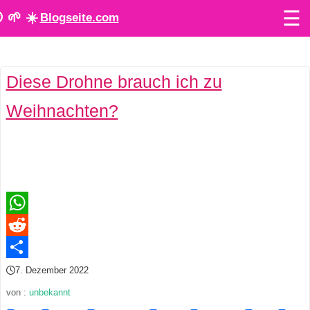
☰
 🌱 ☀️
Blogseite.com
O
Diese Drohne brauch ich zu
n
Weihnachten?
l
i
n
e
T
WhatsApp
o
Reddit
Teilen
7. Dezember 2022
o
von :
unbekannt
l