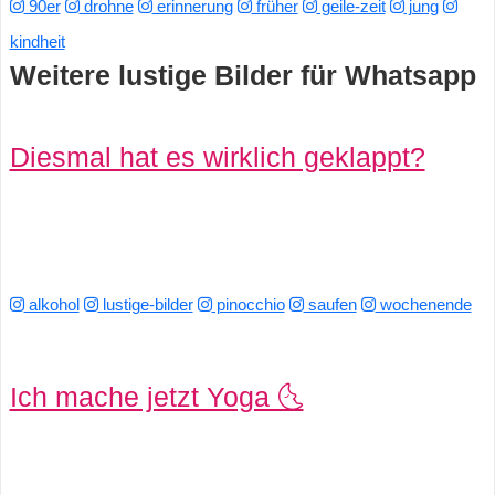
90er
drohne
erinnerung
früher
geile-zeit
jung
s
kindheit
Weitere lustige Bilder für Whatsapp
S
Diesmal hat es wirklich geklappt?
h
o
r
t
alkohol
lustige-bilder
pinocchio
saufen
wochenende
c
u
Ich mache jetzt Yoga 🌜
t
s