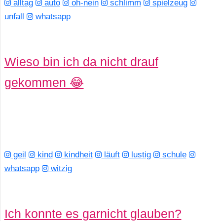
alltag
auto
oh-nein
schlimm
spielzeug
unfall
whatsapp
Wieso bin ich da nicht drauf
gekommen 😂
geil
kind
kindheit
läuft
lustig
schule
whatsapp
witzig
Ich konnte es garnicht glauben?