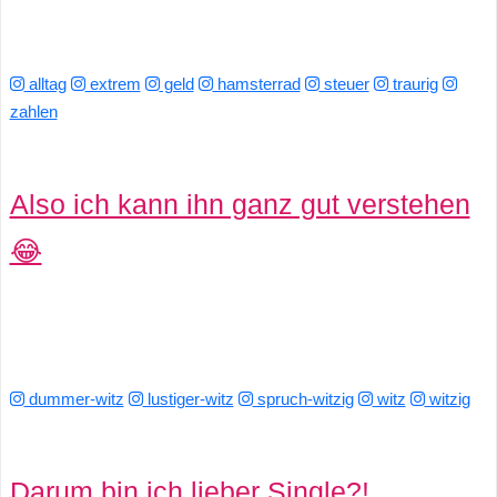
alltag
extrem
geld
hamsterrad
steuer
traurig
zahlen
Also ich kann ihn ganz gut verstehen
😂
dummer-witz
lustiger-witz
spruch-witzig
witz
witzig
Darum bin ich lieber Single?!