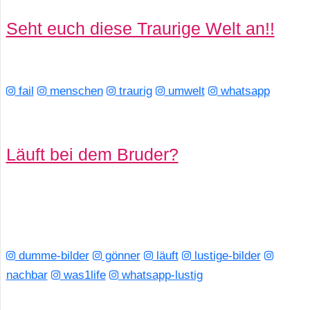
Seht euch diese Traurige Welt an!!
fail
menschen
traurig
umwelt
whatsapp
Läuft bei dem Bruder?
dumme-bilder
gönner
läuft
lustige-bilder
nachbar
was1life
whatsapp-lustig