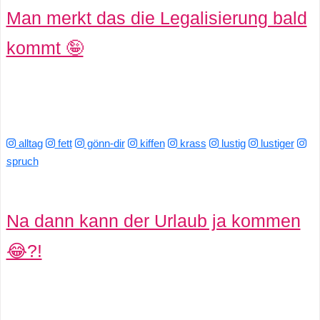
Man merkt das die Legalisierung bald
kommt 🤪
alltag
fett
gönn-dir
kiffen
krass
lustig
lustiger
spruch
Na dann kann der Urlaub ja kommen
😂?!