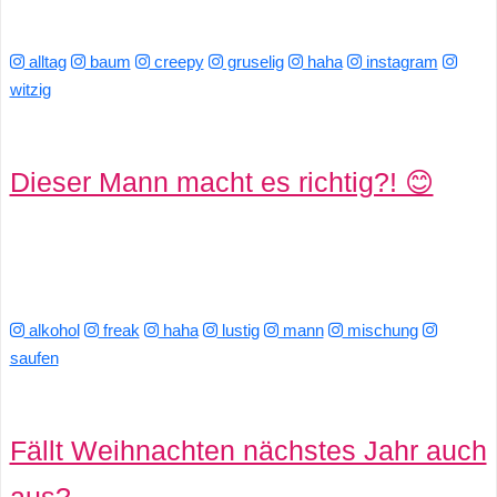
S
S
alltag
baum
creepy
gruselig
haha
instagram
witzig
Wordpress
Dieser Mann macht es richtig?! 😊
U
b
u
alkohol
freak
haha
lustig
mann
mischung
saufen
n
t
Fällt Weihnachten nächstes Jahr auch
u
aus?