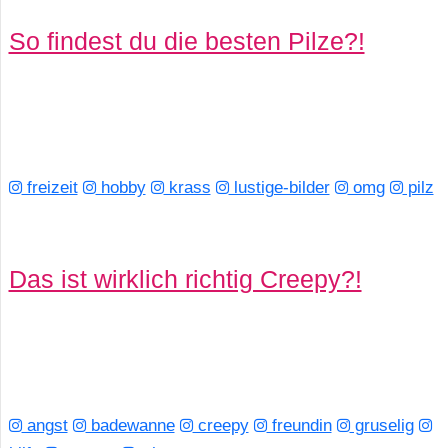
So findest du die besten Pilze?!
freizeit
hobby
krass
lustige-bilder
omg
pilz
Das ist wirklich richtig Creepy?!
angst
badewanne
creepy
freundin
gruselig