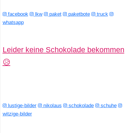
facebook
lkw
paket
paketbote
truck
whatsapp
Leider keine Schokolade bekommen
😥
lustige-bilder
nikolaus
schokolade
schuhe
witzige-bilder