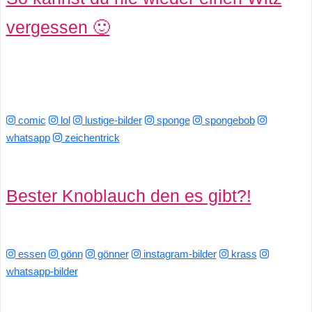
vergessen 🙂
comic
lol
lustige-bilder
sponge
spongebob
whatsapp
zeichentrick
Bester Knoblauch den es gibt?!
essen
gönn
gönner
instagram-bilder
krass
whatsapp-bilder