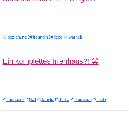
beziehung
freundin
liebe
warheit
Ein komplettes Irrenhaus?! 😩
facebook
fail
familie
haha
komisch
lustig