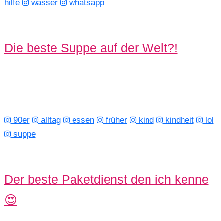
hilfe
wasser
whatsapp
Die beste Suppe auf der Welt?!
90er
alltag
essen
früher
kind
kindheit
lol
suppe
Der beste Paketdienst den ich kenne
😍