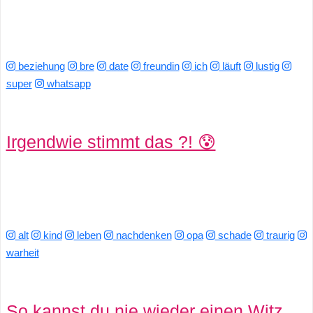
r
b
beziehung
bre
date
freundin
ich
läuft
lustig
c
super
whatsapp
o
d
Irgendwie stimmt das ?! 😰
e
alt
kind
leben
nachdenken
opa
schade
traurig
warheit
So kannst du nie wieder einen Witz