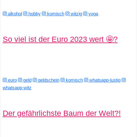
alkohol
hobby
komisch
witzig
yoga
C
o
So viel ist der Euro 2023 wert 🤩?
m
p
u
t
euro
geld
geldschein
komisch
whatsapp-lustig
whatsapp-witz
e
r
Der gefährlichste Baum der Welt?!
C