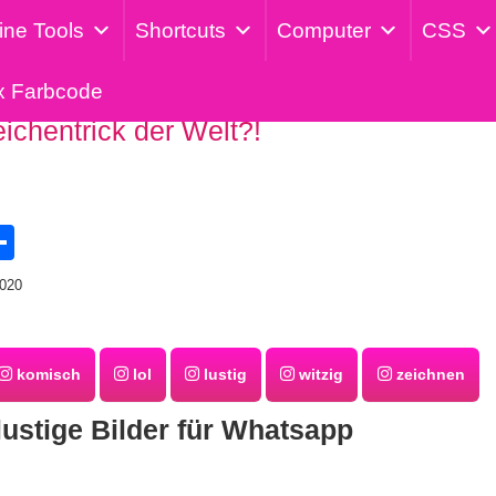
ine Tools
Shortcuts
Computer
CSS
x Farbcode
ichentrick der Welt?!
tsApp
eddit
Teilen
2020
komisch
lol
lustig
witzig
zeichnen
lustige Bilder für Whatsapp