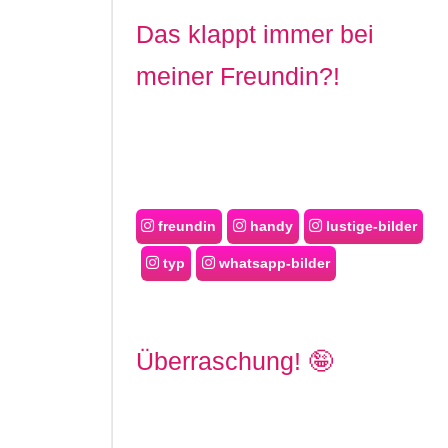
Das klappt immer bei
meiner Freundin?!
freundin
handy
lustige-bilder
typ
whatsapp-bilder
Überraschung! 🤪