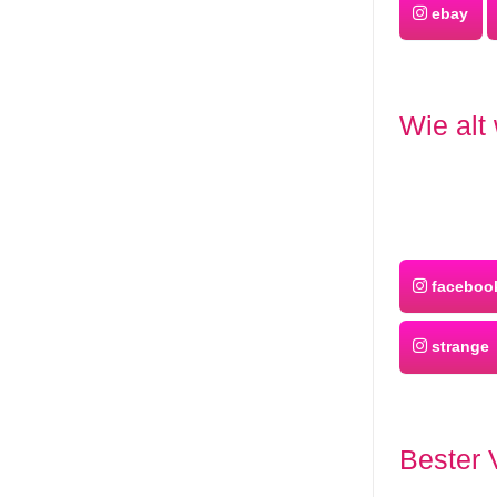
ebay
Wie alt
facebook
strange
Bester 