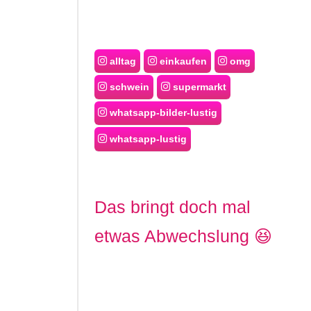
alltag
einkaufen
omg
schwein
supermarkt
whatsapp-bilder-lustig
whatsapp-lustig
Das bringt doch mal
etwas Abwechslung 😆