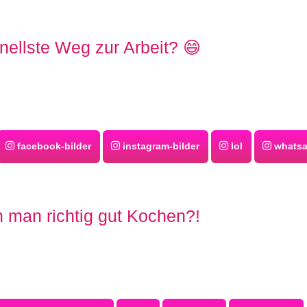
nellste Weg zur Arbeit? 😄
facebook-bilder
instagram-bilder
lol
whatsa
 man richtig gut Kochen?!