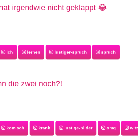
hat irgendwie nicht geklappt 😂
ich
lernen
lustiger-spruch
spruch
n die zwei noch?!
komisch
krank
lustige-bilder
omg
witz