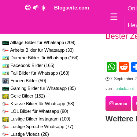
😊 🌱 ☀️
Blogseite.com
Onl
☰
He
Kategorie
Bester Ze
Alltags Bilder für Whatsapp (208)
Arbeits Bilder für Whatsapp (33)
Dumme Bilder für Whatsapp (164)
Wha
R
Facebook Bilder (165)
Fail Bilder für Whatsapp (163)
9. September 
Frauen Bilder (50)
Gaming Bilder für Whatsapp (35)
von :
unbekannt
Geile Bilder (152)
Krasse Bilder für Whatsapp (58)
comic
LOL Bilder für Whatsapp (80)
Weitere 
Lustige Bilder Instagram (100)
Lustige Sprüche Whatsapp (77)
Lustige Videos (28)