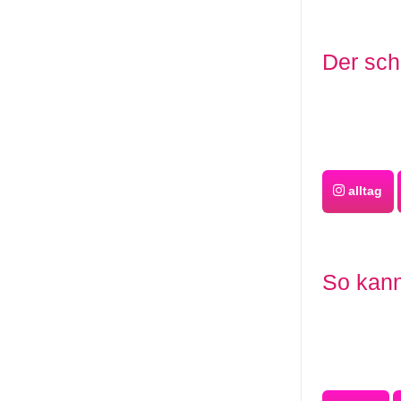
Der sch
alltag
So kann