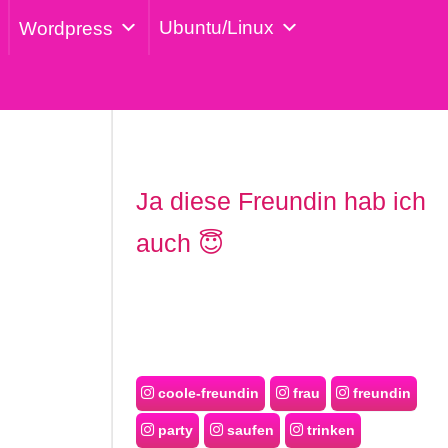
Ubuntu/Linux
Wordpress
Ja diese Freundin hab ich
auch 😇
coole-freundin
frau
freundin
party
saufen
trinken