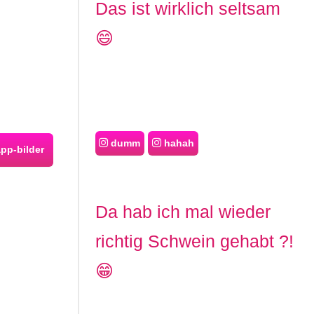
Das ist wirklich seltsam
😄
dumm
hahah
pp-bilder
Da hab ich mal wieder
richtig Schwein gehabt ?!
😁