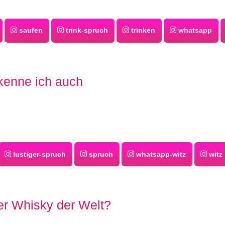
saufen
trink-spruch
trinken
whatsapp
kenne ich auch
lustiger-spruch
spruch
whatsapp-witz
witz
er Whisky der Welt?