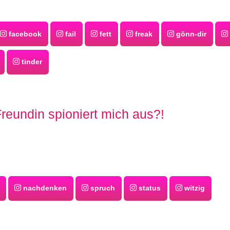
facebook
fail
fett
freak
gönn-dir
tinder
reundin spioniert mich aus?!
nachdenken
spruch
status
witzig