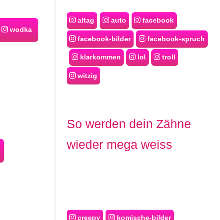
altag
auto
facebook
wodka
facebook-bilder
facebook-spruch
klarkommen
lol
troll
witzig
So werden dein Zähne
wieder mega weiss
creepy
komische-bilder