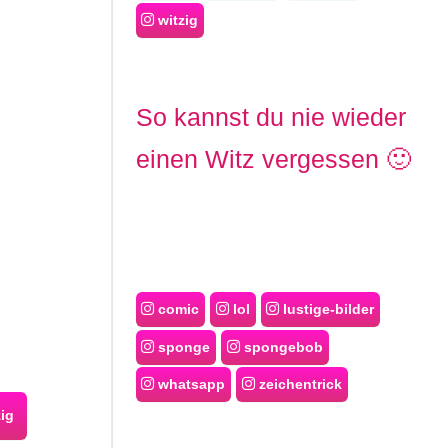
witzig
So kannst du nie wieder
einen Witz vergessen 🙂
comic
lol
lustige-bilder
sponge
spongebob
whatsapp
zeichentrick
ig