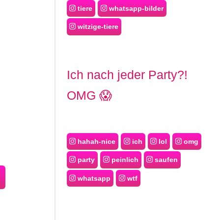
tiere
whatsapp-bilder
witzige-tiere
Ich nach jeder Party?!
OMG 😱
hahah-nice
ich
lol
omg
party
peinlich
saufen
whatsapp
wtf