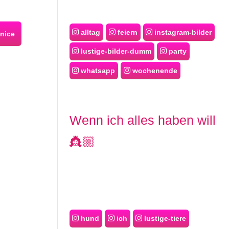
alltag
feiern
instagram-bilder
nice
lustige-bilder-dumm
party
whatsapp
wochenende
Wenn ich alles haben will
👸🏼
hund
ich
lustige-tiere