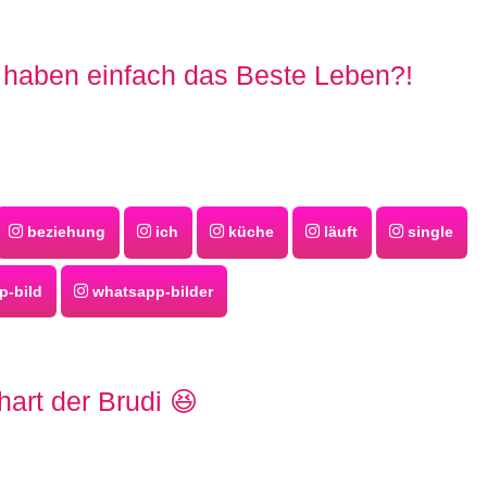
 haben einfach das Beste Leben?!
beziehung
ich
küche
läuft
single
-bild
whatsapp-bilder
hart der Brudi 😆