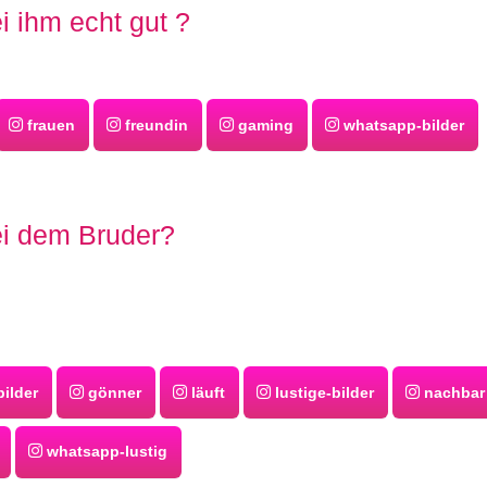
i ihm echt gut ?
frauen
freundin
gaming
whatsapp-bilder
ei dem Bruder?
ilder
gönner
läuft
lustige-bilder
nachbar
whatsapp-lustig