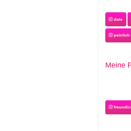
date
peinlich
Meine F
freundin