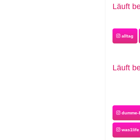
Läuft be
alltag
Läuft b
dumme-b
was1life