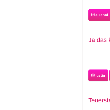
alkohol
Ja das 
lustig
Teuerst