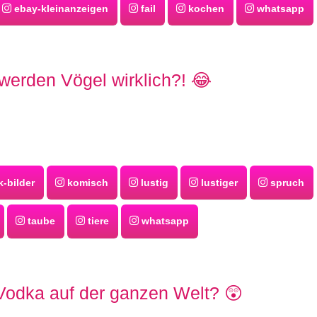
ebay-kleinanzeigen
fail
kochen
whatsapp
 werden Vögel wirklich?! 😂
-bilder
komisch
lustig
lustiger
spruch
taube
tiere
whatsapp
Vodka auf der ganzen Welt? 😲