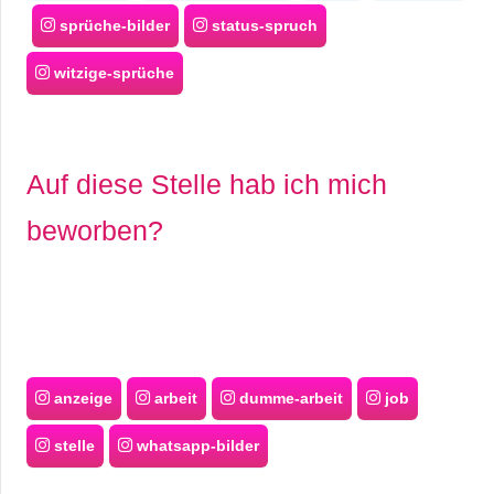
sprüche-bilder
status-spruch
witzige-sprüche
Auf diese Stelle hab ich mich
beworben?
anzeige
arbeit
dumme-arbeit
job
stelle
whatsapp-bilder