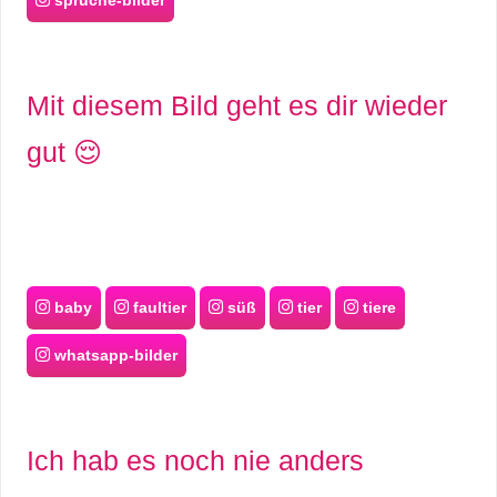
sprüche-bilder
S
S
Mit diesem Bild geht es dir wieder
gut 😌
Wordpress
U
b
baby
faultier
süß
tier
tiere
u
whatsapp-bilder
n
t
Ich hab es noch nie anders
u