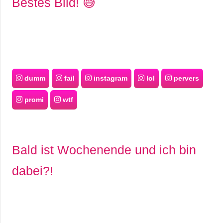
Bestes Bild! 😅
dumm
fail
instagram
lol
pervers
promi
wtf
Bald ist Wochenende und ich bin
dabei?!