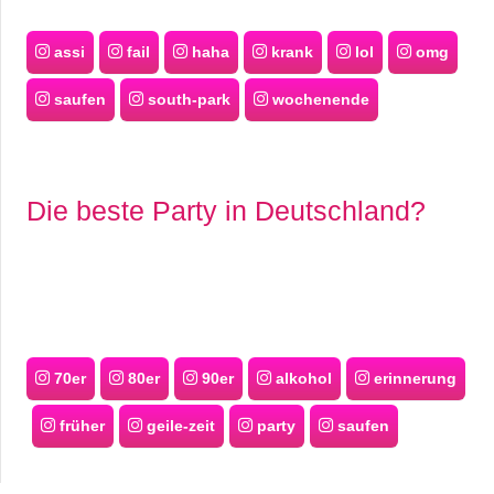
assi
fail
haha
krank
lol
omg
saufen
south-park
wochenende
Die beste Party in Deutschland?
70er
80er
90er
alkohol
erinnerung
früher
geile-zeit
party
saufen