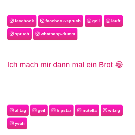
facebook
facebook-spruch
geil
läuft
spruch
whatsapp-dumm
Ich mach mir dann mal ein Brot 😂
alltag
geil
hipstar
nutella
witzig
yeah