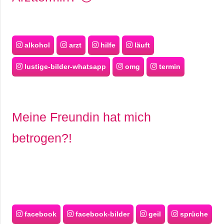
alkohol
arzt
hilfe
läuft
lustige-bilder-whatsapp
omg
termin
Meine Freundin hat mich
betrogen?!
facebook
facebook-bilder
geil
sprüche