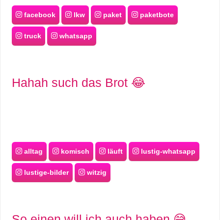
facebook
lkw
paket
paketbote
truck
whatsapp
Hahah such das Brot 😂
alltag
komisch
läuft
lustig-whatsapp
lustige-bilder
witzig
So einen will ich auch haben 😅