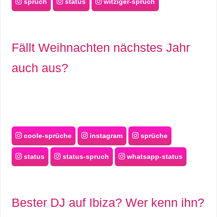
spruch
status
witziger-spruch
Fällt Weihnachten nächstes Jahr
auch aus?
coole-sprüche
instagram
sprüche
status
status-spruch
whatsapp-status
Bester DJ auf Ibiza? Wer kenn ihn?