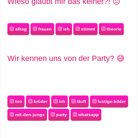
Wieso glaubt mir das keiner?! 😐
alltag
frauen
ich
stimmt
theorie
Wir kennen uns von der Party? 😅
bro
brüder
ich
läuft
lustige-bilder
mit-den-jungs
party
whatsapp