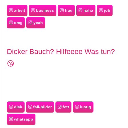
arbeit
business
frau
haha
job
omg
yeah
Dicker Bauch? Hilfeeee Was tun?
😘
dick
fail-bilder
fett
lustig
whatsapp