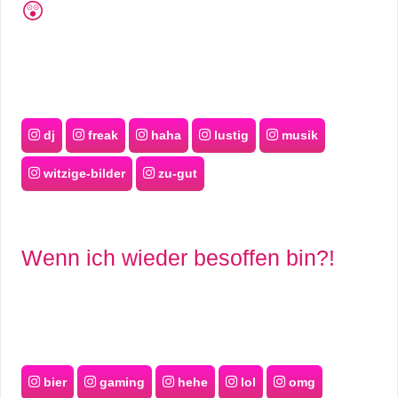
😲
dj
freak
haha
lustig
musik
witzige-bilder
zu-gut
Wenn ich wieder besoffen bin?!
bier
gaming
hehe
lol
omg