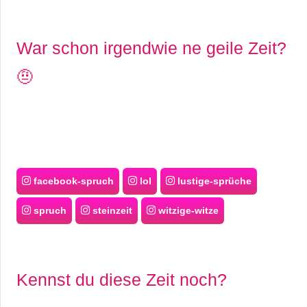
War schon irgendwie ne geile Zeit?
🤨
facebook-spruch
lol
lustige-sprüche
spruch
steinzeit
witzige-witze
Kennst du diese Zeit noch?