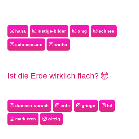
haha
lustige-bilder
omg
schnee
schneemann
winter
Ist die Erde wirklich flach? 🤯
dummer-spruch
erde
gringe
lol
markieren
witzig