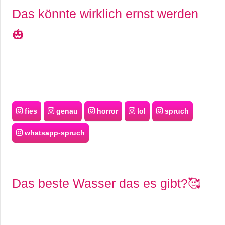
Das könnte wirklich ernst werden
🎃
fies
genau
horror
lol
spruch
whatsapp-spruch
Das beste Wasser das es gibt?🥰