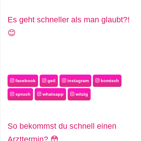
Es geht schneller als man glaubt?!
😊
facebook
geil
instagram
komisch
spruch
whatsapp
witzig
So bekommst du schnell einen
Arzttermin? 😳