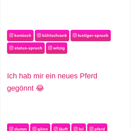
komisch
kühlschrank
lustiger-spruch
status-spruch
witzig
Ich hab mir ein neues Pferd
gegönnt 😂
dumm
gönn
läuft
lol
pferd