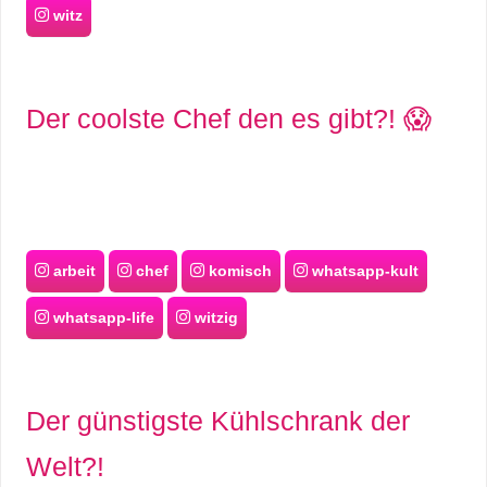
witz
r
b
Der coolste Chef den es gibt?! 😱
c
o
d
e
arbeit
chef
komisch
whatsapp-kult
whatsapp-life
witzig
Der günstigste Kühlschrank der
Welt?!