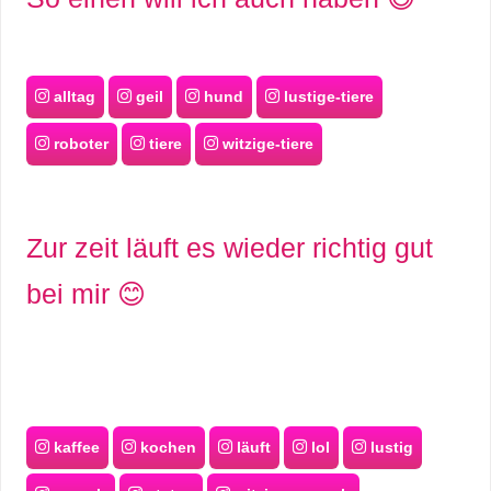
alltag
geil
hund
lustige-tiere
roboter
tiere
witzige-tiere
Zur zeit läuft es wieder richtig gut
bei mir 😊
kaffee
kochen
läuft
lol
lustig