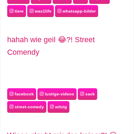
tiere
was1life
whatsapp-bilder
hahah wie geil 😂?! Street
Comendy
facebook
lustige-videos
sack
street-comedy
witzig