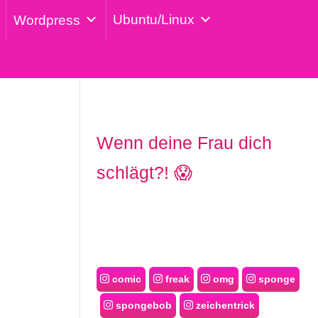
Ubuntu/Linux
Wordpress
Wenn deine Frau dich
schlägt?! 😱
comic
freak
omg
sponge
spongebob
zeichentrick