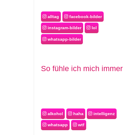
alltag
facebook-bilder
instagram-bilder
lol
whatsapp-bilder
So fühle ich mich immer
alkohol
haha
intelligenz
whatsapp
wtf