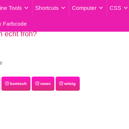
ine Tools
Shortcuts
Computer
CSS
x Farbcode
h echt froh?
20
komisch
news
witzig