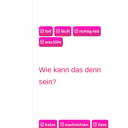
fail
läuft
richtig-fail
was1life
Wie kann das denn
sein?
katze
nachrichten
tiere