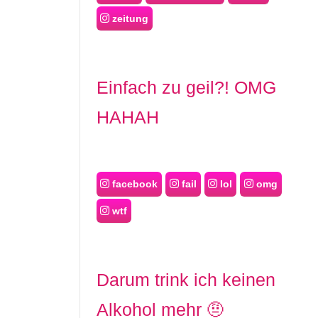
zeitung
Einfach zu geil?! OMG
HAHAH
facebook
fail
lol
omg
wtf
Darum trink ich keinen
Alkohol mehr 🤨