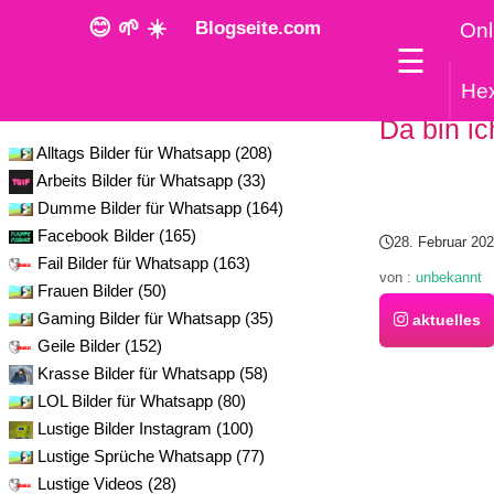
😊 🌱 ☀️
Blogseite.com
Onl
☰
He
Kategorie
Da bin ic
Alltags Bilder für Whatsapp (208)
Arbeits Bilder für Whatsapp (33)
Dumme Bilder für Whatsapp (164)
Facebook Bilder (165)
28. Februar 20
Fail Bilder für Whatsapp (163)
von :
unbekannt
Frauen Bilder (50)
Gaming Bilder für Whatsapp (35)
aktuelles
Geile Bilder (152)
Krasse Bilder für Whatsapp (58)
LOL Bilder für Whatsapp (80)
Lustige Bilder Instagram (100)
Lustige Sprüche Whatsapp (77)
Lustige Videos (28)