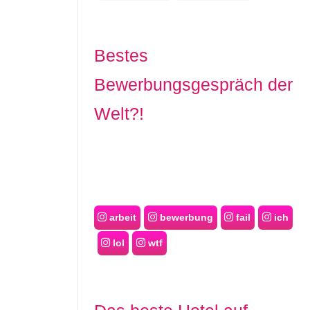
Bestes
Bewerbungsgespräch der
Welt?!
arbeit
bewerbung
fail
ich
lol
wtf