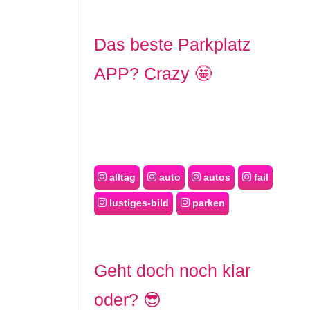
Das beste Parkplatz
APP? Crazy 🤩
alltag
auto
autos
fail
lustiges-bild
parken
Geht doch noch klar
oder? 😎