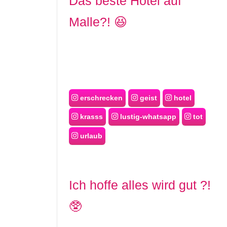
Das beste Hotel auf
Malle?! 😆
erschrecken
geist
hotel
krasss
lustig-whatsapp
tot
urlaub
Ich hoffe alles wird gut ?!
🥸