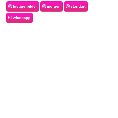
lustige-bilder
morgen
standart
whatsapp