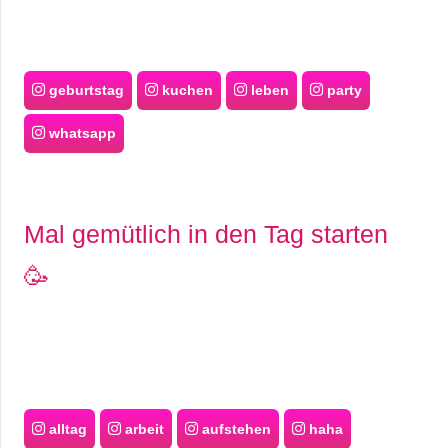
geburtstag
kuchen
leben
party
whatsapp
Mal gemütlich in den Tag starten
🥳
alltag
arbeit
aufstehen
haha