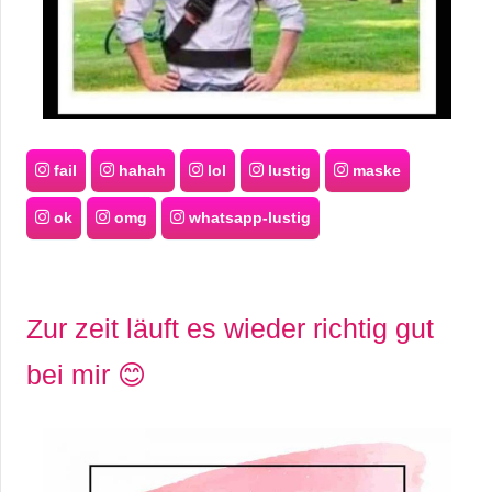
S
S
Wordpress
fail
hahah
lol
lustig
maske
ok
omg
whatsapp-lustig
U
b
u
Zur zeit läuft es wieder richtig gut
n
bei mir 😊
t
u