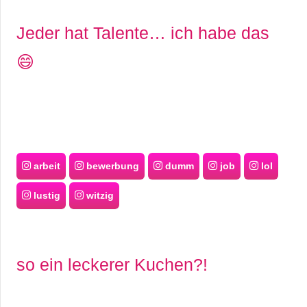
Jeder hat Talente… ich habe das
😄
arbeit
bewerbung
dumm
job
lol
lustig
witzig
so ein leckerer Kuchen?!