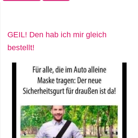
C
o
GEIL! Den hab ich mir gleich
m
bestellt!
p
u
t
e
r
C