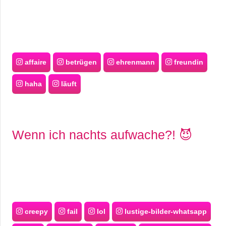
affaire
betrügen
ehrenmann
freundin
haha
läuft
Wenn ich nachts aufwache?! 😈
creepy
fail
lol
lustige-bilder-whatsapp