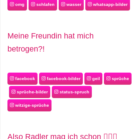
omg
schlafen
wasser
whatsapp-bilder
Meine Freundin hat mich
betrogen?!
facebook
facebook-bilder
geil
sprüche
sprüche-bilder
status-spruch
witzige-sprüche
Also Radler mag ich schon 🧝🏻‍♂️