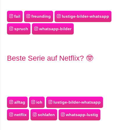
fail
freunding
lustige-bilder-whatsapp
spruch
whatsapp-bilder
Beste Serie auf Netflix? 🤓
alltag
ich
lustige-bilder-whatsapp
netflix
schlafen
whatsapp-lustig