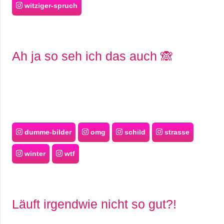
witziger-spruch
Ah ja so seh ich das auch 🙈
dumme-bilder
omg
schild
strasse
winter
wtf
Läuft irgendwie nicht so gut?!