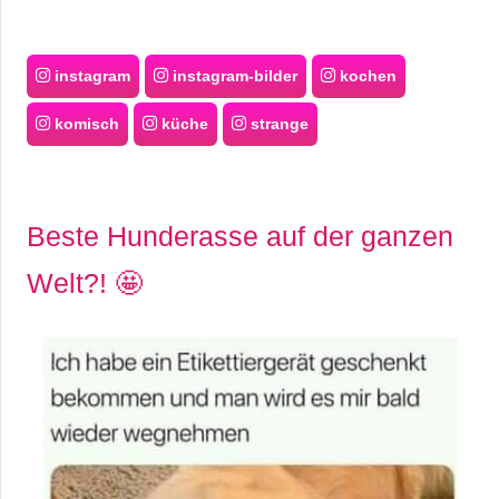
instagram
instagram-bilder
kochen
komisch
küche
strange
Beste Hunderasse auf der ganzen
Welt?! 🤩