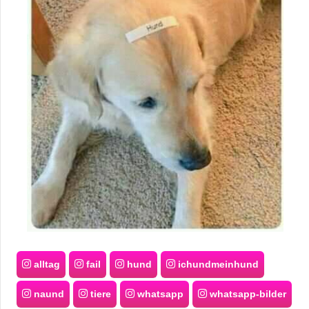
alltag
fail
hund
ichundmeinhund
naund
tiere
whatsapp
whatsapp-bilder