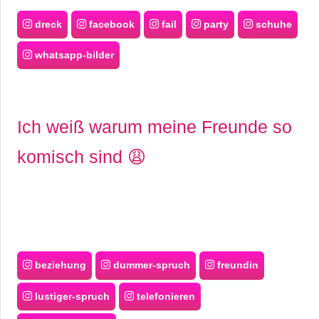
dreck
facebook
fail
party
schuhe
whatsapp-bilder
Ich weiß warum meine Freunde so
komisch sind 😩
beziehung
dummer-spruch
freundin
lustiger-spruch
telefonieren