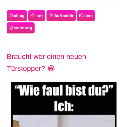
alltag
kuh
läuftbeidir
tiere
wohnung
Braucht wer einen neuen
Türstopper? 😂