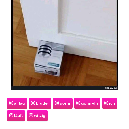
alltag
brüder
gönn
gönn-dir
ich
läuft
witzig