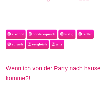
alkohol
cooler-spruch
lustig
radler
spruch
vergleich
witz
Wenn ich von der Party nach hause
komme?!