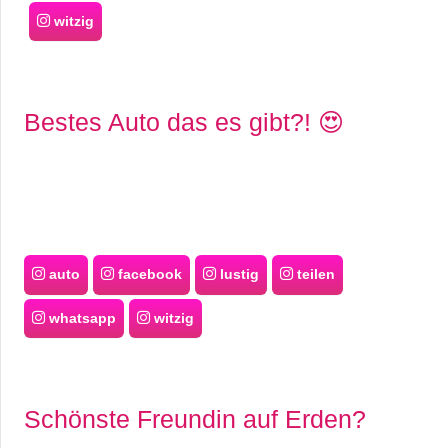
witzig
Bestes Auto das es gibt?! 😍
auto
facebook
lustig
teilen
whatsapp
witzig
Schönste Freundin auf Erden?