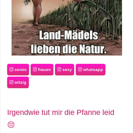
comic
frauen
sexy
whatsapp
witzig
Irgendwie tut mir die Pfanne leid
😔