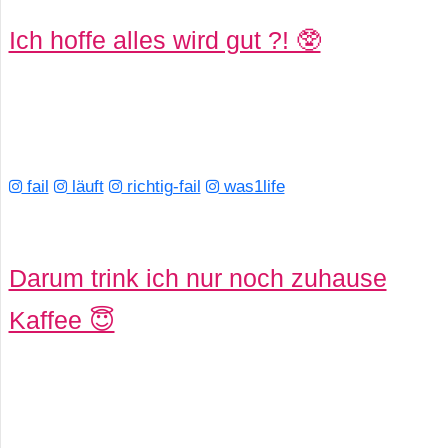
Ich hoffe alles wird gut ?! 🥸
fail
läuft
richtig-fail
was1life
Darum trink ich nur noch zuhause
Kaffee 😇