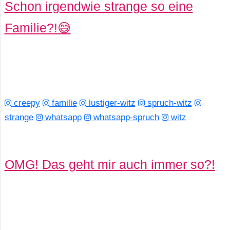
Schon irgendwie strange so eine
s
Familie?!😅
S
h
o
creepy
familie
lustiger-witz
spruch-witz
strange
r
whatsapp
whatsapp-spruch
witz
t
c
OMG! Das geht mir auch immer so?!
u
t
s