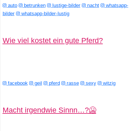
auto
betrunken
lustige-bilder
nacht
whatsapp-
bilder
whatsapp-bilder-lustig
C
o
Wie viel kostet ein gute Pferd?
m
p
u
t
facebook
geil
pferd
rasse
sexy
witzig
e
r
Macht irgendwie Sinnn…?🥶
C