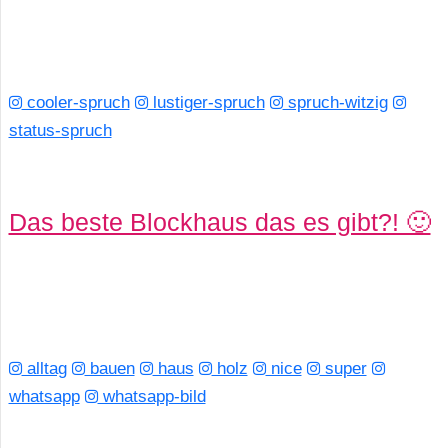
cooler-spruch
lustiger-spruch
spruch-witzig
status-spruch
Das beste Blockhaus das es gibt?! 🙂
alltag
bauen
haus
holz
nice
super
whatsapp
whatsapp-bild