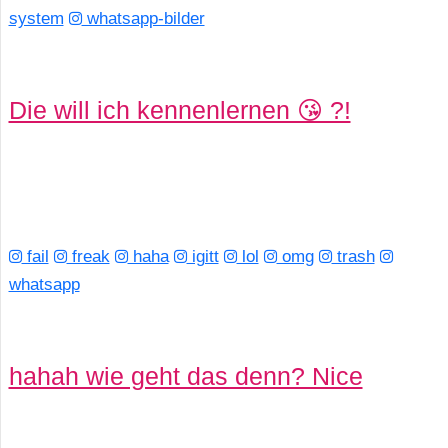
system
whatsapp-bilder
Die will ich kennenlernen 😘 ?!
fail
freak
haha
igitt
lol
omg
trash
whatsapp
hahah wie geht das denn? Nice