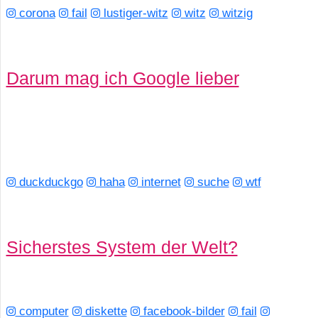
corona
fail
lustiger-witz
witz
witzig
Darum mag ich Google lieber
duckduckgo
haha
internet
suche
wtf
Sicherstes System der Welt?
computer
diskette
facebook-bilder
fail