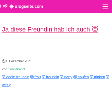
☰
 🌱 ☀️
Blogseite.com
O
Ja diese Freundin hab ich auch 😇
n
l
i
n
3. Dezember 2021
e
von :
unbekannt
coole-freundin
frau
freundin
party
saufen
trinken
T
witzig
o
o
l