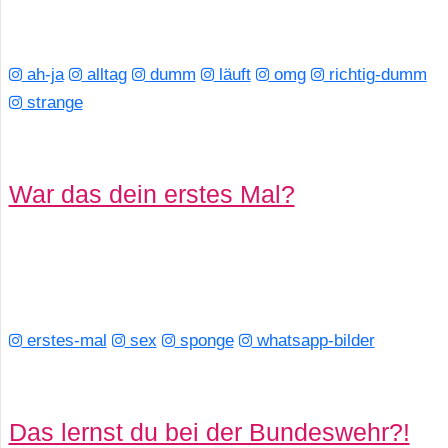
S
S
ah-ja
alltag
dumm
läuft
omg
richtig-dumm
strange
Wordpress
War das dein erstes Mal?
U
b
u
n
erstes-mal
sex
sponge
whatsapp-bilder
t
u
Das lernst du bei der Bundeswehr?!