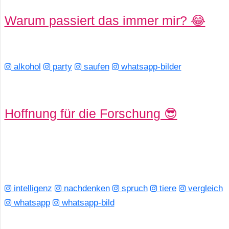
Warum passiert das immer mir? 😂
alkohol
party
saufen
whatsapp-bilder
Hoffnung für die Forschung 😎
intelligenz
nachdenken
spruch
tiere
vergleich
whatsapp
whatsapp-bild