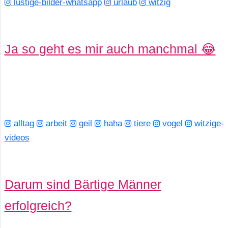
lustige-bilder-whatsapp
urlaub
witzig
r
b
Ja so geht es mir auch manchmal 😂
c
o
d
e
alltag
arbeit
geil
haha
tiere
vogel
witzige-
videos
Darum sind Bärtige Männer
erfolgreich?