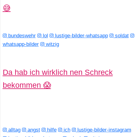
/
😅
L
i
bundeswehr
lol
lustige-bilder-whatsapp
soldat
n
whatsapp-bilder
witzig
u
x
Da hab ich wirklich nen Schreck
bekommen 😱
H
e
x
F
alltag
angst
hilfe
ich
lustige-bilder-instagram
a