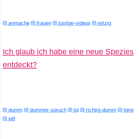
anmache
frauen
lustige-videos
witzig
Ich glaub ich habe eine neue Spezies
entdeckt?
dumm
dummer-spruch
lol
richtig-dumm
tiere
wtf