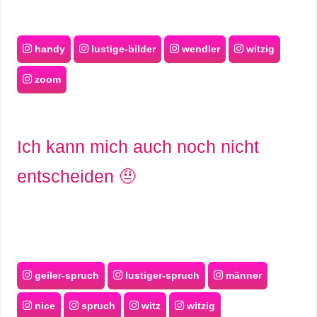
handy
lustige-bilder
wendler
witzig
zoom
Ich kann mich auch noch nicht
entscheiden 🤨
geiler-spruch
lustiger-spruch
männer
nice
spruch
witz
witzig