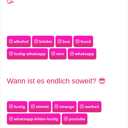
🥳
alkohol
brüder
bus
hood
lustig-whatsapp
mvv
whatsapp
Wann ist es endlich soweit? 😎
lustig
stimmt
strange
warheit
whatsapp-bilder-lustig
youtube