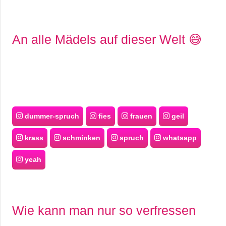
An alle Mädels auf dieser Welt 😅
dummer-spruch
fies
frauen
geil
krass
schminken
spruch
whatsapp
yeah
Wie kann man nur so verfressen