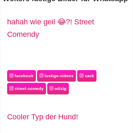
s
hahah wie geil 😂?! Street
S
Comendy
h
o
r
facebook
lustige-videos
sack
t
street-comedy
witzig
c
u
t
Cooler Typ der Hund!
s