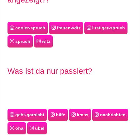
cooler-spruch
frauen-witz
lustiger-spruch
spruch
witz
Was ist da nur passiert?
geht-garnicht
hilfe
krass
nachrichten
oha
übel