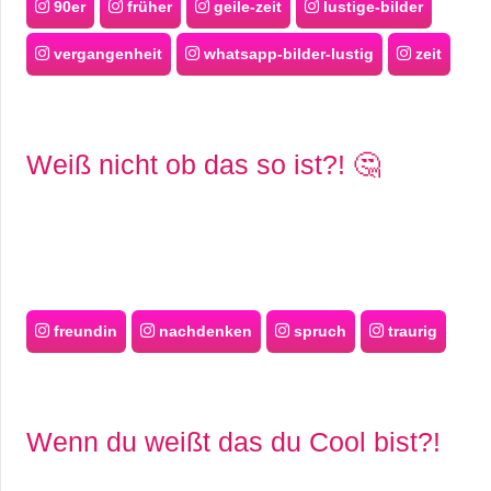
90er
früher
geile-zeit
lustige-bilder
vergangenheit
whatsapp-bilder-lustig
zeit
Weiß nicht ob das so ist?! 🤔
freundin
nachdenken
spruch
traurig
Wenn du weißt das du Cool bist?!