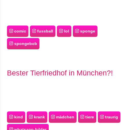
comic
fussball
lol
sponge
spongebob
Bester Tierfriedhof in München?!
kind
krank
mädchen
tiere
traurig
whatsapp-bilder