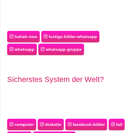
hahah-nice
lustige-bilder-whatsapp
whatsapp
whatsapp-gruppe
Sicherstes System der Welt?
computer
diskette
facebook-bilder
fail