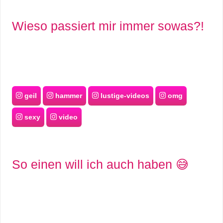
S
Wieso passiert mir immer sowas?!
S
Wordpress
geil
hammer
lustige-videos
omg
U
sexy
video
b
u
So einen will ich auch haben 😅
n
t
u