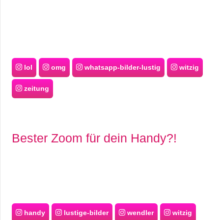
lol
omg
whatsapp-bilder-lustig
witzig
zeitung
Bester Zoom für dein Handy?!
handy
lustige-bilder
wendler
witzig