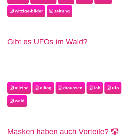
witzige-bilder
zeitung
Gibt es UFOs im Wald?
alleine
alltag
draussen
ich
ufo
wald
Masken haben auch Vorteile? 🤡