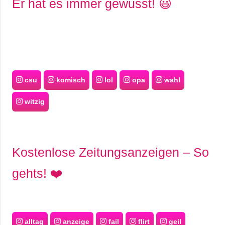
Er hat es immer gewusst! 😃
csu
komisch
lol
opa
wahl
witzig
Kostenlose Zeitungsanzeigen – So
gehts! ❤️
alltag
anzeige
fail
flirt
geil