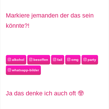
Markiere jemanden der das sein
könnte?!
alkohol
besoffen
fail
omg
party
whatsapp-bilder
Ja das denke ich auch oft 🤓