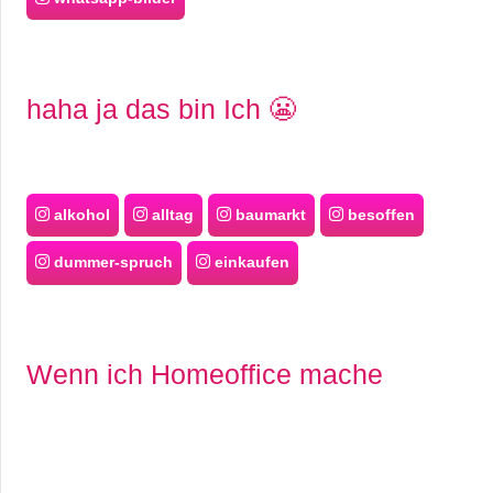
haha ja das bin Ich 😬
alkohol
alltag
baumarkt
besoffen
dummer-spruch
einkaufen
Wenn ich Homeoffice mache