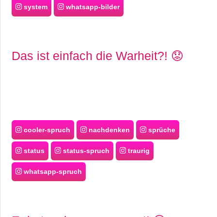
system
whatsapp-bilder
Das ist einfach die Warheit?! 😟
cooler-spruch
nachdenken
sprüche
status
status-spruch
traurig
whatsapp-spruch