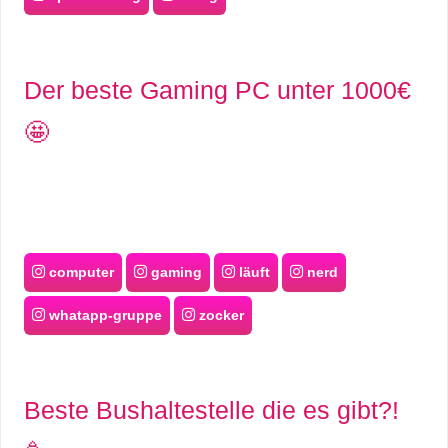
Der beste Gaming PC unter 1000€
🤩
computer
gaming
läuft
nerd
whatapp-gruppe
zocker
Beste Bushaltestelle die es gibt?!