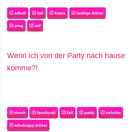
arbeit
fail
krass
lustige-bilder
omg
wtf
Wenn ich von der Party nach hause
komme?!
dreck
facebook
fail
party
schuhe
whatsapp-bilder