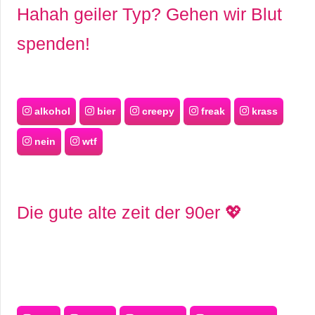
Hahah geiler Typ? Gehen wir Blut
spenden!
alkohol
bier
creepy
freak
krass
nein
wtf
Die gute alte zeit der 90er 💖