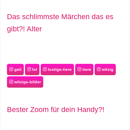
Das schlimmste Märchen das es
gibt?! Alter
geil
lol
lustige-tiere
tiere
witzig
witzige-bilder
Bester Zoom für dein Handy?!