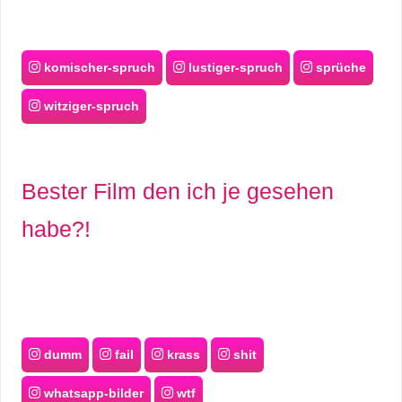
komischer-spruch
lustiger-spruch
sprüche
witziger-spruch
Bester Film den ich je gesehen
habe?!
dumm
fail
krass
shit
whatsapp-bilder
wtf