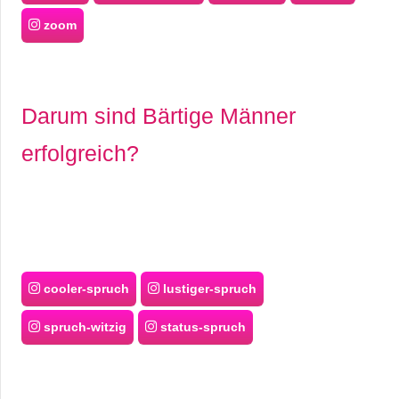
zoom
Darum sind Bärtige Männer
erfolgreich?
cooler-spruch
lustiger-spruch
spruch-witzig
status-spruch