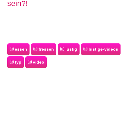
sein?!
essen
fressen
lustig
lustige-videos
typ
video