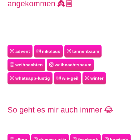
angekommen 👸🏼
advent
nikolaus
tannenbaum
weihnachten
weihnachtsbaum
whatsapp-lustig
wie-geil
winter
So geht es mir auch immer 😂
alltag
dummer-witz
facebook
komisch