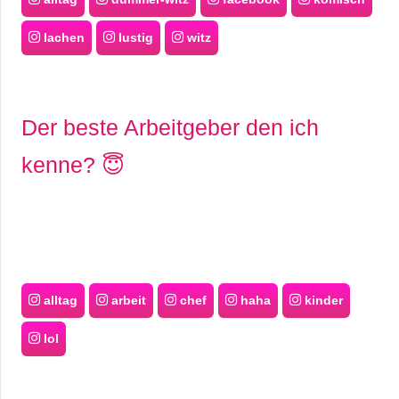
lachen
lustig
witz
Der beste Arbeitgeber den ich
kenne? 😇
alltag
arbeit
chef
haha
kinder
lol