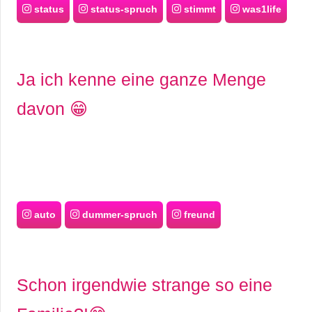
S
status
status-spruch
stimmt
was1life
S
Ja ich kenne eine ganze Menge
Wordpress
davon 😁
U
b
u
auto
dummer-spruch
freund
n
t
Schon irgendwie strange so eine
u