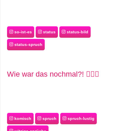
so-ist-es
status
status-bild
status-spruch
Wie war das nochmal?! 🙆🏼‍♀️
komisch
spruch
spruch-lustig
witzige-sprüche