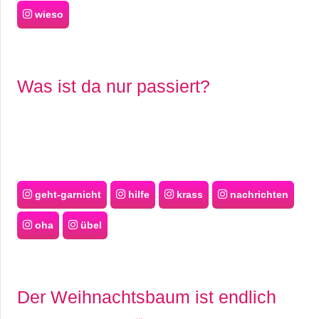
wieso
Was ist da nur passiert?
geht-garnicht
hilfe
krass
nachrichten
oha
übel
Der Weihnachtsbaum ist endlich