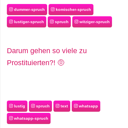
dummer-spruch
komischer-spruch
lustiger-spruch
spruch
witziger-spruch
Darum gehen so viele zu
Prostituierten?! 🤨
lustig
spruch
text
whatsapp
whatsapp-spruch