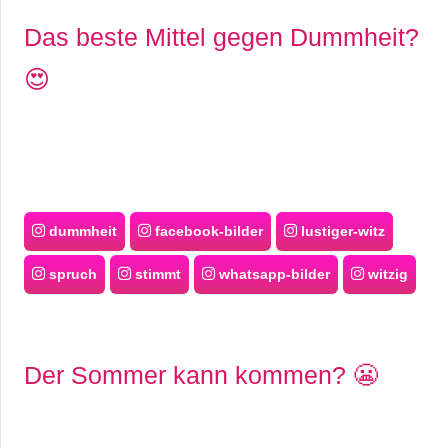
s
Das beste Mittel gegen Dummheit?
😍
S
h
o
r
dummheit
facebook-bilder
lustiger-witz
t
spruch
stimmt
whatsapp-bilder
witzig
c
u
Der Sommer kann kommen? 😬
t
s