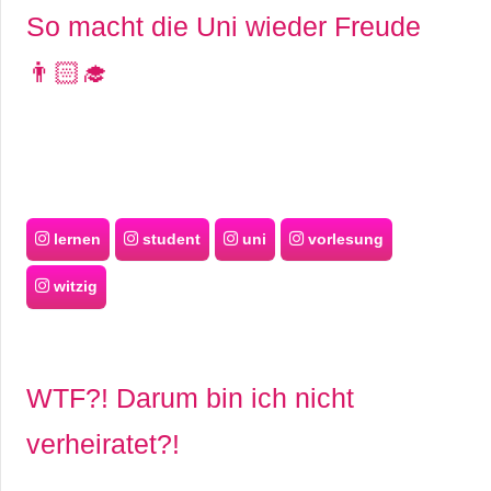
So macht die Uni wieder Freude
👨🏻‍🎓
lernen
student
uni
vorlesung
witzig
WTF?! Darum bin ich nicht
verheiratet?!