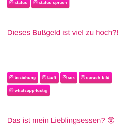
status
status-spruch
Dieses Bußgeld ist viel zu hoch?!
beziehung
läuft
sex
spruch-bild
whatsapp-lustig
Das ist mein Lieblingsessen? 😲