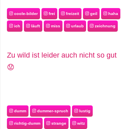
coole-bilder
frei
freizeit
geil
haha
ich
läuft
miss
urlaub
zeichnung
Zu wild ist leider auch nicht so gut
😟
dumm
dummer-spruch
lustig
richtig-dumm
strange
witz