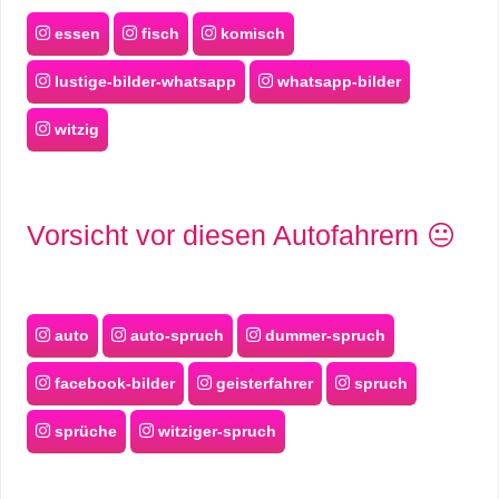
essen
fisch
komisch
lustige-bilder-whatsapp
whatsapp-bilder
witzig
Vorsicht vor diesen Autofahrern 😐
auto
auto-spruch
dummer-spruch
facebook-bilder
geisterfahrer
spruch
sprüche
witziger-spruch