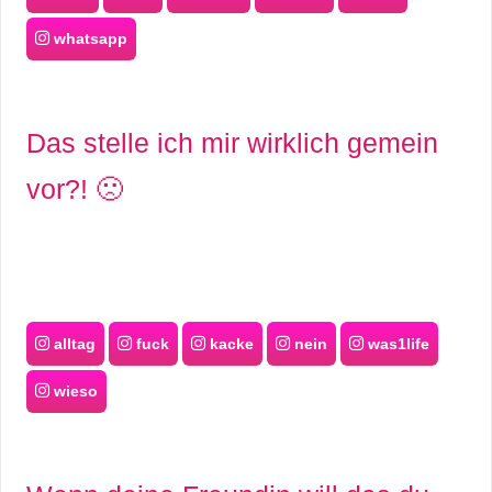
whatsapp
Das stelle ich mir wirklich gemein
vor?! 🙁
alltag
fuck
kacke
nein
was1life
wieso