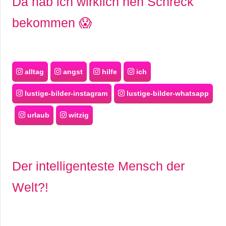
Da hab ich wirklich nen Schreck
bekommen 😱
alltag
angst
hilfe
ich
lustige-bilder-instagram
lustige-bilder-whatsapp
urlaub
witzig
Der intelligenteste Mensch der
Welt?!