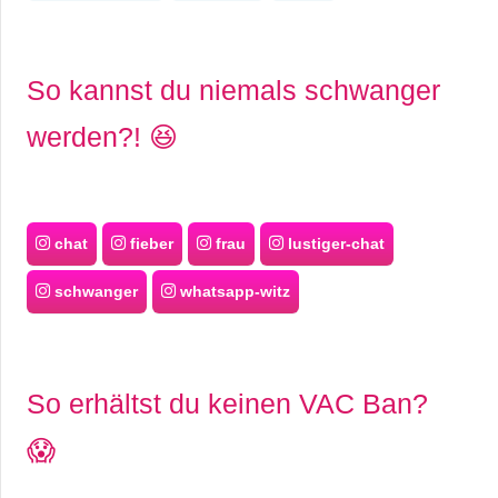
So kannst du niemals schwanger
werden?! 😆
chat
fieber
frau
lustiger-chat
schwanger
whatsapp-witz
So erhältst du keinen VAC Ban?
😱