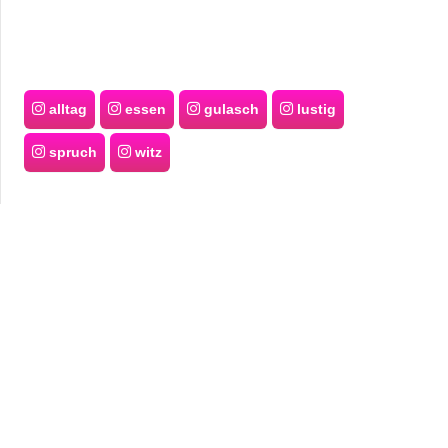
alltag
essen
gulasch
lustig
spruch
witz