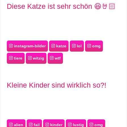
Diese Katze ist sehr schön 😆🤘🏻
instagram-bilder
katze
lol
omg
tiere
witzig
wtf
Kleine Kinder sind wirklich so?!
alien
fail
kinder
lustig
omg