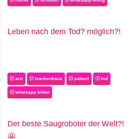
netflix
schlafen
whatsapp-lustig
Leben nach dem Tod? möglich?!
arzt
krankenhaus
patient
tod
whatsapp-bilder
Der beste Saugroboter der Welt?!
🤩