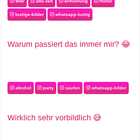
90er
alte-zeit
erinnerung
früher
lustige-bilder
whatsapp-lustig
Warum passiert das immer mir? 😂
alkohol
party
saufen
whatsapp-bilder
Wirklich sehr vorbildlich 😅