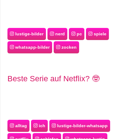
lustige-bilder
nerd
pc
spiele
whatsapp-bilder
zocken
Beste Serie auf Netflix? 🤓
alltag
ich
lustige-bilder-whatsapp