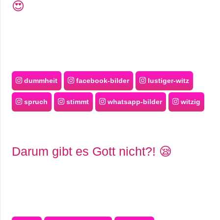
😍
dummheit
facebook-bilder
lustiger-witz
spruch
stimmt
whatsapp-bilder
witzig
Darum gibt es Gott nicht?! 😪