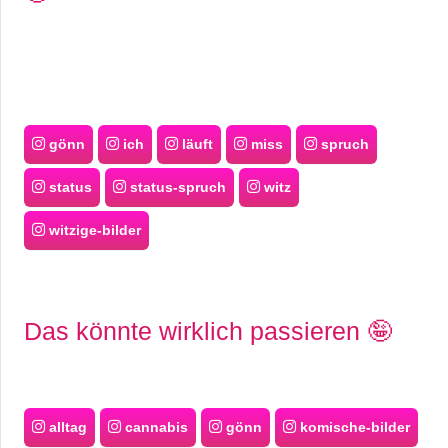
gönn
ich
läuft
miss
spruch
status
status-spruch
witz
witzige-bilder
Das könnte wirklich passieren 🤪
alltag
cannabis
gönn
komische-bilder