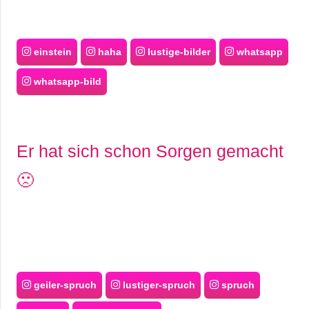
einstein
haha
lustige-bilder
whatsapp
whatsapp-bild
Er hat sich schon Sorgen gemacht
🙁
geiler-spruch
lustiger-spruch
spruch