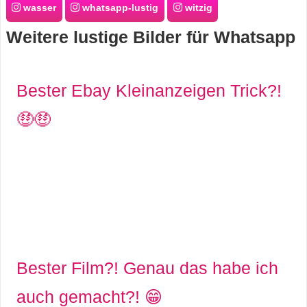
wasser
whatsapp-lustig
witzig
s
Weitere lustige Bilder für Whatsapp
S
Bester Ebay Kleinanzeigen Trick?!
h
🤑🤑
o
r
t
c
u
Bester Film?! Genau das habe ich
t
auch gemacht?! 😁
s