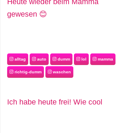
Heute wieder beim Mamma
gewesen 😊
alltag
auto
dumm
lol
mamma
richtig-dumm
waschen
Ich habe heute frei! Wie cool