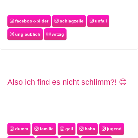
facebook-bilder
schlagzeile
unfall
unglaublich
witzig
Also ich find es nicht schlimm?! 😊
dumm
familie
geil
haha
jugend