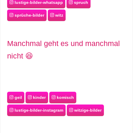
lustige-bilder-whatsapp
spruch
sprüche-bilder
witz
Manchmal geht es und manchmal
nicht 😆
geil
kinder
komisch
lustige-bilder-instagram
witzige-bilder