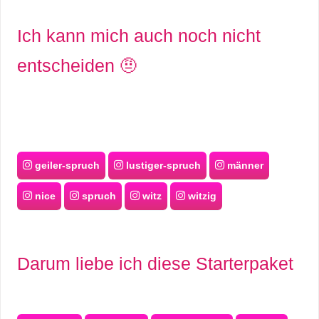
/
L
Ich kann mich auch noch nicht
i
entscheiden 🤨
n
u
x
geiler-spruch
lustiger-spruch
männer
nice
spruch
witz
witzig
H
e
x
Darum liebe ich diese Starterpaket
F
a