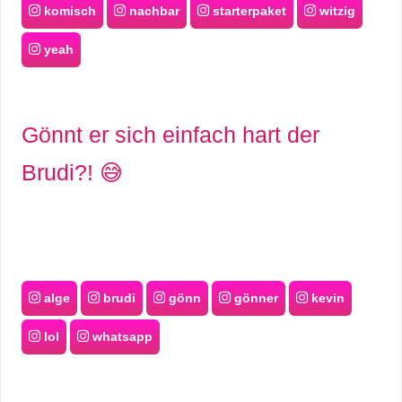
komisch
nachbar
starterpaket
witzig
r
yeah
b
c
Gönnt er sich einfach hart der
o
Brudi?! 😅
d
e
alge
brudi
gönn
gönner
kevin
lol
whatsapp