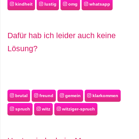
kindheit
lustig
omg
whatsapp
Dafür hab ich leider auch keine
Lösung?
brutal
freund
gemein
klarkommen
spruch
witz
witziger-spruch