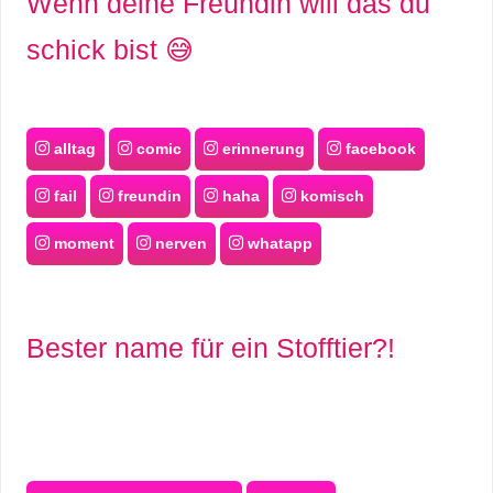
Wenn deine Freundin will das du
schick bist 😅
alltag
comic
erinnerung
facebook
fail
freundin
haha
komisch
moment
nerven
whatapp
Bester name für ein Stofftier?!