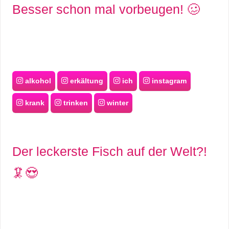
Besser schon mal vorbeugen! 🥴
alkohol
erkältung
ich
instagram
krank
trinken
winter
Der leckerste Fisch auf der Welt?!
🦑😍