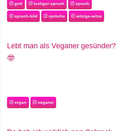
gott
lustiger-spruch
spruch
spruch-bild
sprüche
witzige-witze
Lebt man als Veganer gesünder?
🤓
vegan
veganer