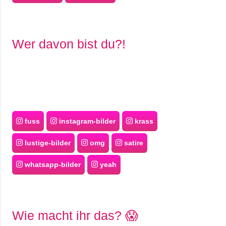
Wer davon bist du?!
fuss
instagram-bilder
krass
lustige-bilder
omg
satire
whatsapp-bilder
yeah
Wie macht ihr das? 😱