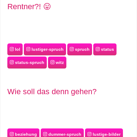
Rentner?! 😛
lol
lustiger-spruch
spruch
status
status-spruch
witz
Wie soll das denn gehen?
beziehung
dummer-spruch
lustige-bilder