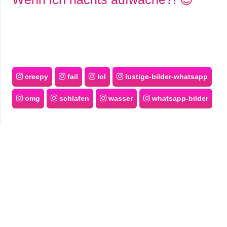
creepy
fail
lol
lustige-bilder-whatsapp
omg
schlafen
wasser
whatsapp-bilder