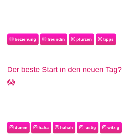
beziehung
freundin
pfurzen
tipps
Der beste Start in den neuen Tag?
😱
dumm
haha
hahah
lustig
witzig