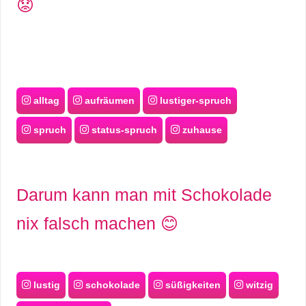
😟
/
L
i
n
alltag
aufräumen
lustiger-spruch
u
spruch
status-spruch
zuhause
x
Darum kann man mit Schokolade
H
nix falsch machen 😊
e
x
F
lustig
schokolade
süßigkeiten
witzig
a