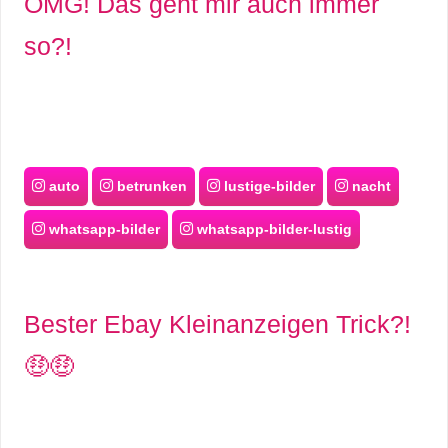
OMG! Das geht mir auch immer
so?!
C
o
m
p
auto
betrunken
lustige-bilder
nacht
u
whatsapp-bilder
whatsapp-bilder-lustig
t
e
Bester Ebay Kleinanzeigen Trick?!
r
🤑🤑
C