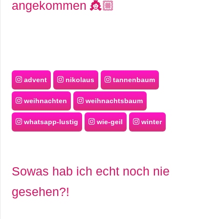
angekommen 👸🏼
advent
nikolaus
tannenbaum
weihnachten
weihnachtsbaum
whatsapp-lustig
wie-geil
winter
Sowas hab ich echt noch nie
gesehen?!