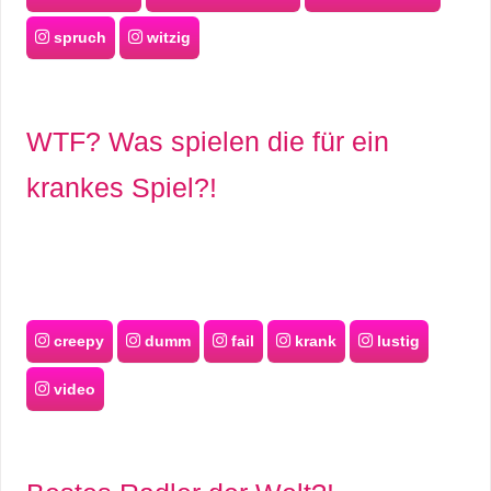
spruch
witzig
WTF? Was spielen die für ein
krankes Spiel?!
creepy
dumm
fail
krank
lustig
video