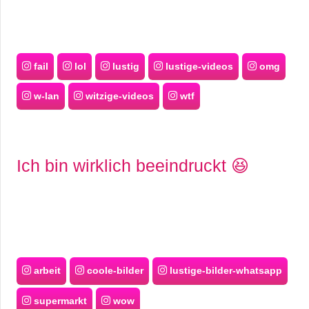
fail
lol
lustig
lustige-videos
omg
w-lan
witzige-videos
wtf
Ich bin wirklich beeindruckt 😆
arbeit
coole-bilder
lustige-bilder-whatsapp
supermarkt
wow