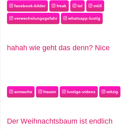
facebook-bilder
freak
lol
müll
verwechslungsgefahr
whatsapp-lustig
hahah wie geht das denn? Nice
anmache
frauen
lustige-videos
witzig
Der Weihnachtsbaum ist endlich