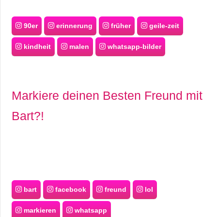
90er
erinnerung
früher
geile-zeit
kindheit
malen
whatsapp-bilder
Markiere deinen Besten Freund mit
Bart?!
bart
facebook
freund
lol
markieren
whatsapp