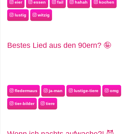
eier
essen
fail
hahah
kochen
lustig
witzig
Bestes Lied aus den 90ern? 🤪
fledermaus
ja-man
lustige-tiere
omg
tier-bilder
tiere
Wenn ich nachts aufwache?! 😈