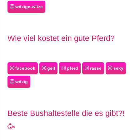
witzige-witze
Wie viel kostet ein gute Pferd?
facebook
geil
pferd
rasse
sexy
witzig
Beste Bushaltestelle die es gibt?!
🥳