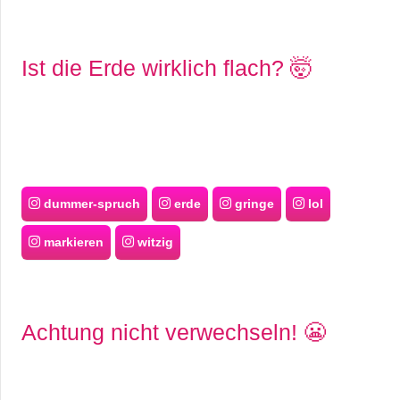
Ist die Erde wirklich flach? 🤯
dummer-spruch
erde
gringe
lol
markieren
witzig
Achtung nicht verwechseln! 😬