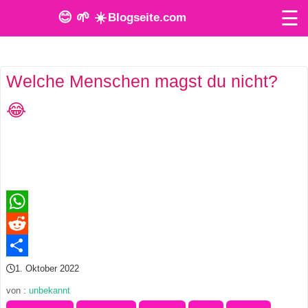
☰
😊 🌱 ☀️
Blogseite.com
O
Welche Menschen magst du nicht?
n
😂
l
i
n
e
T
WhatsApp
o
Reddit
Teilen
1. Oktober 2022
o
von :
unbekannt
l