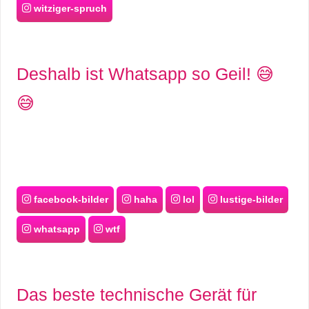
witziger-spruch
r
b
Deshalb ist Whatsapp so Geil! 😅
c
😅
o
d
e
facebook-bilder
haha
lol
lustige-bilder
whatsapp
wtf
Das beste technische Gerät für