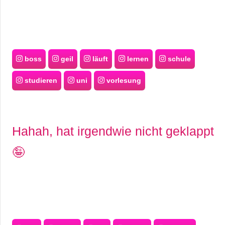
boss
geil
läuft
lernen
schule
studieren
uni
vorlesung
Hahah, hat irgendwie nicht geklappt
🤪