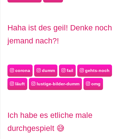
Haha ist des geil! Denke noch
jemand nach?!
corona
dumm
fail
gehts-noch
läuft
lustige-bilder-dumm
omg
Ich habe es etliche male
durchgespielt 😅