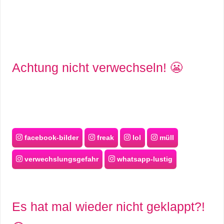
S
S
Achtung nicht verwechseln! 😬
Wordpress
U
b
facebook-bilder
freak
lol
müll
u
verwechslungsgefahr
whatsapp-lustig
n
t
Es hat mal wieder nicht geklappt?!
u