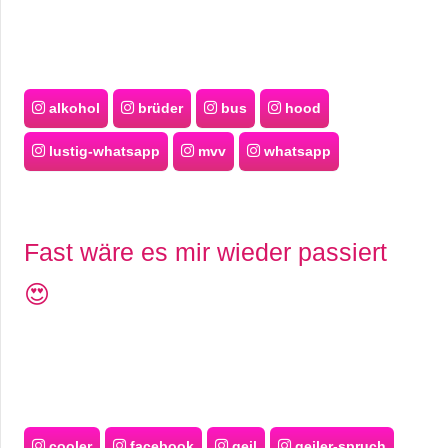
alkohol
brüder
bus
hood
lustig-whatsapp
mvv
whatsapp
Fast wäre es mir wieder passiert
😍
cooler
facebook
geil
geiler-spruch