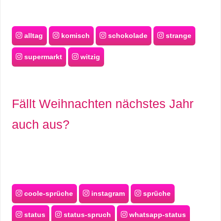
alltag
komisch
schokolade
strange
supermarkt
witzig
Fällt Weihnachten nächstes Jahr
auch aus?
coole-sprüche
instagram
sprüche
status
status-spruch
whatsapp-status