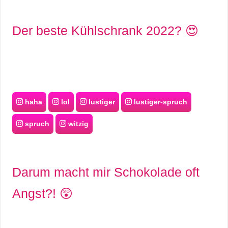
Der beste Kühlschrank 2022? 😍
haha
lol
lustiger
lustiger-spruch
spruch
witzig
Darum macht mir Schokolade oft
Angst?! 😲