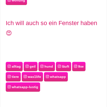
wohung
Ich will auch so ein Fenster haben
😍
alltag
geil
hund
läuft
lkw
tiere
was1life
whatsapp
whatsapp-lustig