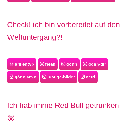
Check! ich bin vorbereitet auf den
Weltuntergang?!
brillentyp
freak
gönn
gönn-dir
gönnjamin
lustige-bilder
nerd
Ich hab imme Red Bull getrunken
😲