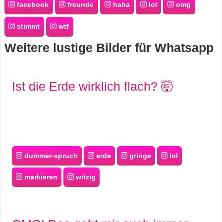
facebook
freunde
haha
lol
omg
s
stimmt
wtf
Weitere lustige Bilder für Whatsapp
S
h
Ist die Erde wirklich flach? 🤯
o
r
t
c
dummer-spruch
erde
gringe
lol
u
markieren
witzig
t
s