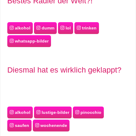
Bestes Radler der Welt?!
alkohol
dumm
lol
trinken
whatsapp-bilder
Diesmal hat es wirklich geklappt?
alkohol
lustige-bilder
pinocchio
saufen
wochenende