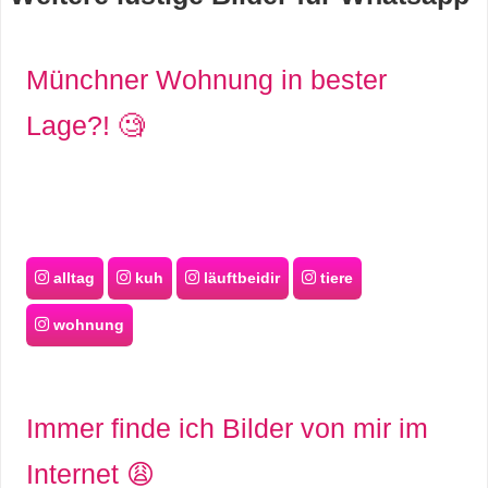
s
Münchner Wohnung in bester
S
Lage?! 🧐
h
o
r
alltag
kuh
läuftbeidir
tiere
t
wohnung
c
u
t
Immer finde ich Bilder von mir im
s
Internet 😩