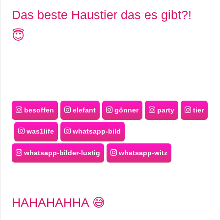
Das beste Haustier das es gibt?!
😇
besoffen
elefant
gönner
party
tier
was1life
whatsapp-bild
whatsapp-bilder-lustig
whatsapp-witz
HAHAHAHHA 😅