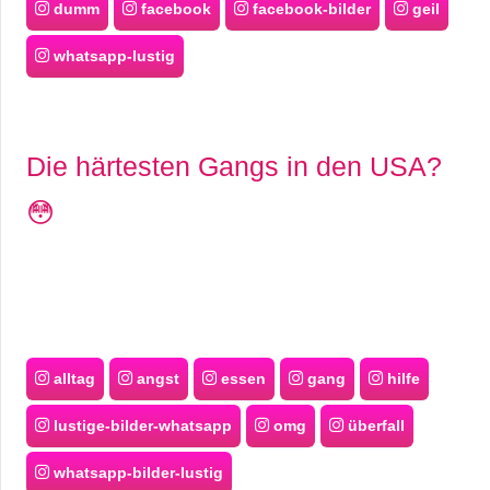
dumm
facebook
facebook-bilder
geil
whatsapp-lustig
Die härtesten Gangs in den USA?
😳
alltag
angst
essen
gang
hilfe
lustige-bilder-whatsapp
omg
überfall
whatsapp-bilder-lustig