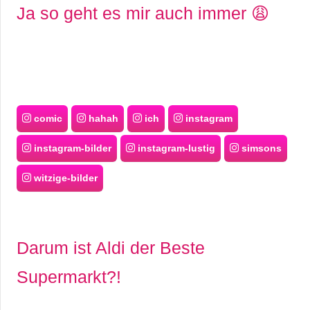
Ja so geht es mir auch immer 😩
comic
hahah
ich
instagram
instagram-bilder
instagram-lustig
simsons
witzige-bilder
Darum ist Aldi der Beste
Supermarkt?!