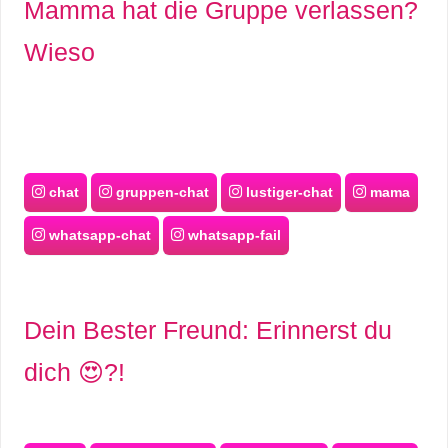
/
Mamma hat die Gruppe verlassen?
L
Wieso
i
n
u
chat
gruppen-chat
lustiger-chat
mama
x
whatsapp-chat
whatsapp-fail
H
e
Dein Bester Freund: Erinnerst du
x
dich 😍?!
F
a