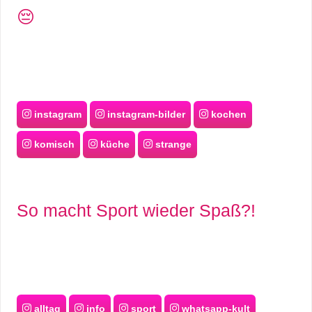
😔
instagram
instagram-bilder
kochen
komisch
küche
strange
So macht Sport wieder Spaß?!
alltag
info
sport
whatsapp-kult