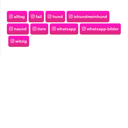
alltag
fail
hund
ichundmeinhund
naund
tiere
whatsapp
whatsapp-bilder
witzig