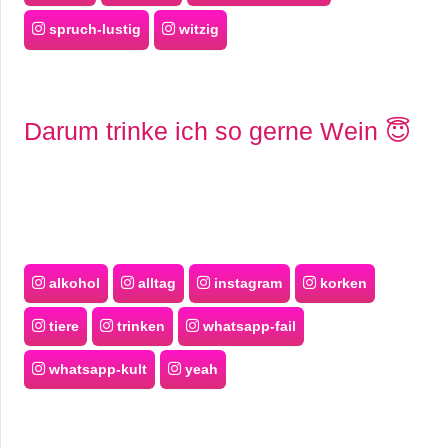
spruch-lustig
witzig
Darum trinke ich so gerne Wein 😇
alkohol
alltag
instagram
korken
tiere
trinken
whatsapp-fail
whatsapp-kult
yeah