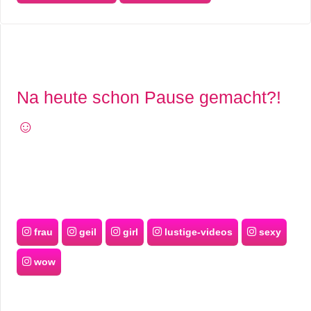
Na heute schon Pause gemacht?!
☺️
frau
geil
girl
lustige-videos
sexy
wow