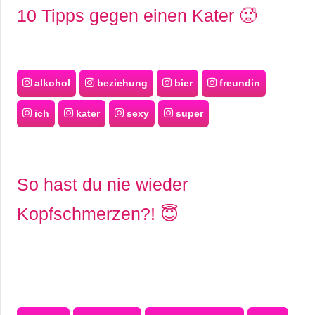
10 Tipps gegen einen Kater 🥵
alkohol
beziehung
bier
freundin
ich
kater
sexy
super
So hast du nie wieder
Kopfschmerzen?! 😇