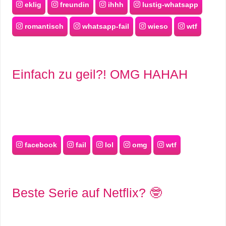
eklig
freundin
ihhh
lustig-whatsapp
romantisch
whatsapp-fail
wieso
wtf
Einfach zu geil?! OMG HAHAH
facebook
fail
lol
omg
wtf
Beste Serie auf Netflix? 🤓