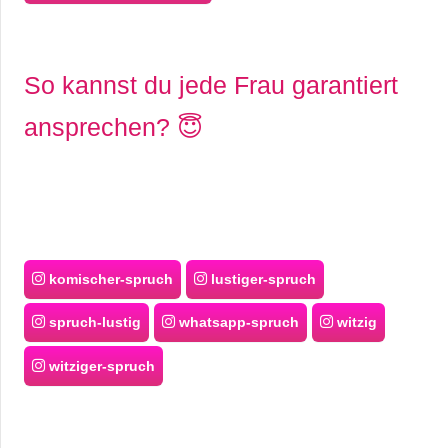
So kannst du jede Frau garantiert
ansprechen? 😇
komischer-spruch
lustiger-spruch
spruch-lustig
whatsapp-spruch
witzig
witziger-spruch