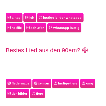
alltag
ich
lustige-bilder-whatsapp
netflix
schlafen
whatsapp-lustig
Bestes Lied aus den 90ern? 🤪
fledermaus
ja-man
lustige-tiere
omg
tier-bilder
tiere