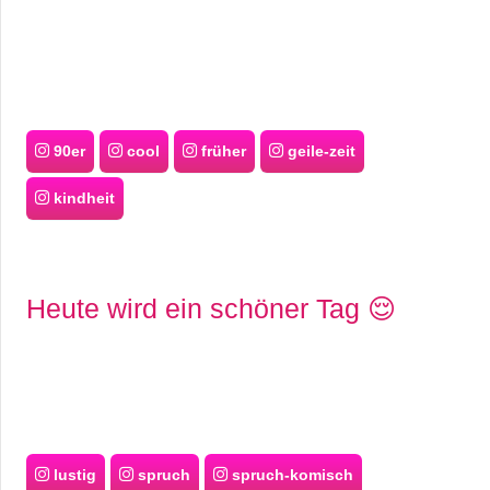
90er
cool
früher
geile-zeit
kindheit
Heute wird ein schöner Tag 😌
lustig
spruch
spruch-komisch