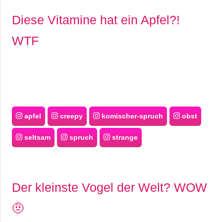
Diese Vitamine hat ein Apfel?!
WTF
apfel
creepy
komischer-spruch
obst
seltsam
spruch
strange
Der kleinste Vogel der Welt? WOW
🤨