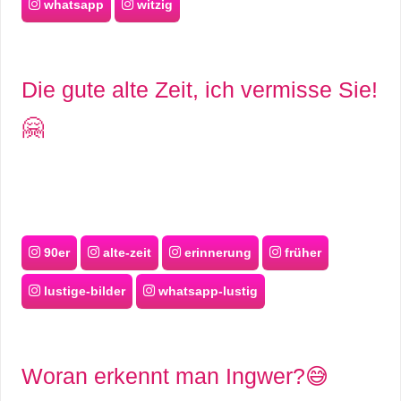
whatsapp
witzig
Die gute alte Zeit, ich vermisse Sie!
🤗
90er
alte-zeit
erinnerung
früher
lustige-bilder
whatsapp-lustig
Woran erkennt man Ingwer?😅