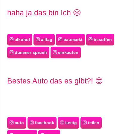
haha ja das bin Ich 😬
alkohol
alltag
baumarkt
besoffen
dummer-spruch
einkaufen
Bestes Auto das es gibt?! 😍
auto
facebook
lustig
teilen