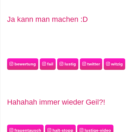
Ja kann man machen :D
bewertung
fail
lustig
twitter
witzig
Hahahah immer wieder Geil?!
frauentausch
halt-stopp
lustige-video