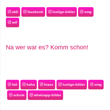
aldi
facebook
lustige-bilder
omg
wtf
Na wer war es? Komm schon!
fail
haha
krass
lustige-bilder
omg
schule
whatsapp-bilder