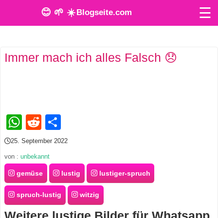
☰
😊 🌱 ☀️
Blogseite.com
O
Immer mach ich alles Falsch 😞
n
l
i
n
WhatsApp
Reddit
Teilen
e
25. September 2022
T
von :
unbekannt
o
gemüse
lustig
lustiger-spruch
o
spruch-lustig
witzig
l
Weitere lustige Bilder für Whatsapp