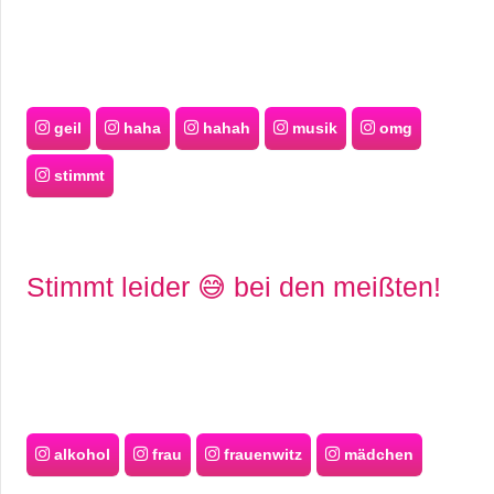
geil
haha
hahah
musik
omg
stimmt
Stimmt leider 😅 bei den meißten!
alkohol
frau
frauenwitz
mädchen