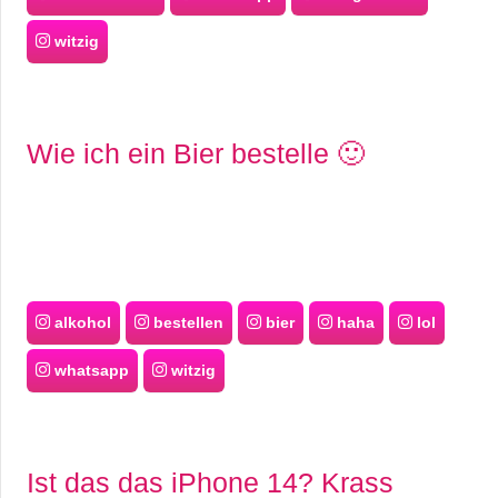
witzig
Wie ich ein Bier bestelle 🙂
alkohol
bestellen
bier
haha
lol
whatsapp
witzig
Ist das das iPhone 14? Krass