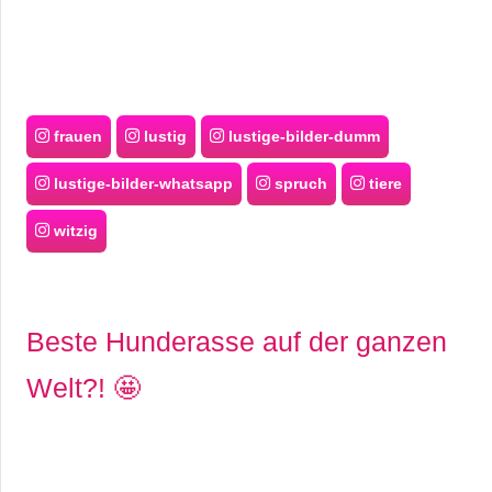
frauen
lustig
lustige-bilder-dumm
lustige-bilder-whatsapp
spruch
tiere
witzig
Beste Hunderasse auf der ganzen
Welt?! 🤩