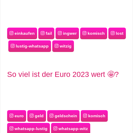
einkaufen
fail
ingwer
komisch
lost
lustig-whatsapp
witzig
So viel ist der Euro 2023 wert 🤩?
euro
geld
geldschein
komisch
whatsapp-lustig
whatsapp-witz