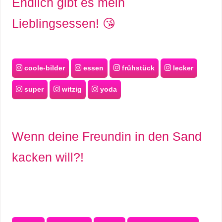
Endlich gibt es mein
Lieblingsessen! 😘
coole-bilder
essen
frühstück
lecker
super
witzig
yoda
Wenn deine Freundin in den Sand
kacken will?!