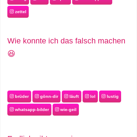
zettel
Wie konnte ich das falsch machen
😆
brüder
gönn-dir
läuft
lol
lustig
whatsapp-bilder
wie-geil