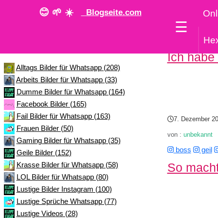
😊 🌱 ☀️
Blogseite.com
Onl
☰
He
Kategorie
Ich habe 
Alltags Bilder für Whatsapp (208)
Arbeits Bilder für Whatsapp (33)
Dumme Bilder für Whatsapp (164)
Facebook Bilder (165)
Fail Bilder für Whatsapp (163)
7. Dezember 2
Frauen Bilder (50)
von :
unbekannt
Gaming Bilder für Whatsapp (35)
boss
geil
Geile Bilder (152)
So macht
Krasse Bilder für Whatsapp (58)
LOL Bilder für Whatsapp (80)
Lustige Bilder Instagram (100)
Lustige Sprüche Whatsapp (77)
Lustige Videos (28)