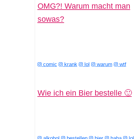
OMG?! Warum macht man
sowas?
comic
krank
lol
warum
wtf
Wie ich ein Bier bestelle 🙂
alkohol
bestellen
bier
haha
lol