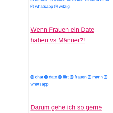
whatsapp
witzig
Wenn Frauen ein Date
haben vs Männer?!
chat
date
flirt
frauen
mann
whatsapp
Darum gehe ich so gerne