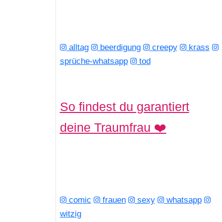
alltag
beerdigung
creepy
krass
sprüche-whatsapp
tod
So findest du garantiert
deine Traumfrau ❤️
comic
frauen
sexy
whatsapp
witzig