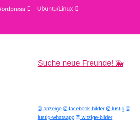
Ubuntu/Linux
ordpress
Suche neue Freunde! 🐳
anzeige
facebook-bilder
lustig
lustig-whatsapp
witzige-bilder