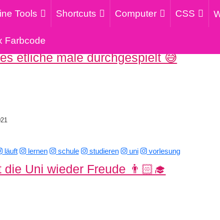
ine Tools
Shortcuts
Computer
CSS
W
x Farbcode
es etliche male durchgespielt 😅
021
läuft
lernen
schule
studieren
uni
vorlesung
 die Uni wieder Freude 👨🏻‍🎓