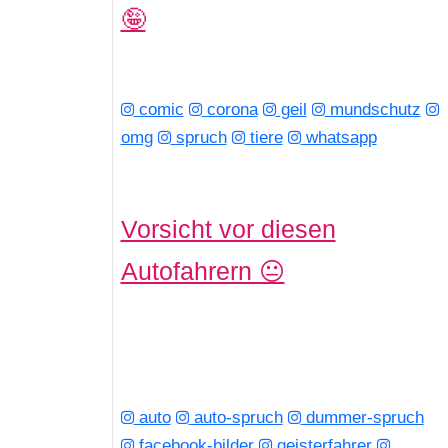
🤪
comic
corona
geil
mundschutz
omg
spruch
tiere
whatsapp
Vorsicht vor diesen
Autofahrern 😐
auto
auto-spruch
dummer-spruch
facebook-bilder
geisterfahrer