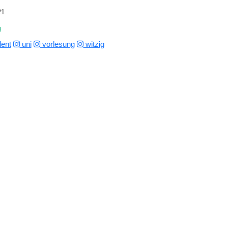
21
g
ent
uni
vorlesung
witzig