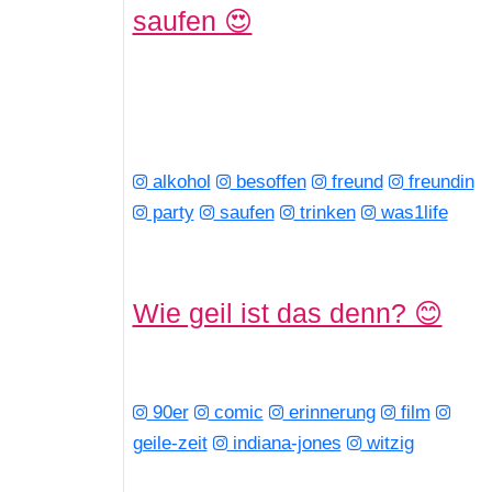
saufen 😍
alkohol
besoffen
freund
freundin
party
saufen
trinken
was1life
Wie geil ist das denn? 😊
90er
comic
erinnerung
film
geile-zeit
indiana-jones
witzig