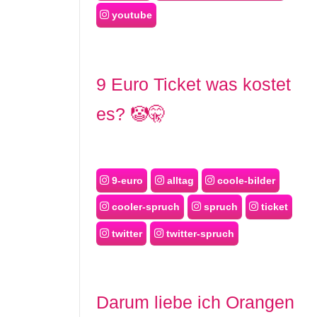
youtube
9 Euro Ticket was kostet
es? 🤡🤫
9-euro
alltag
coole-bilder
cooler-spruch
spruch
ticket
twitter
twitter-spruch
Darum liebe ich Orangen