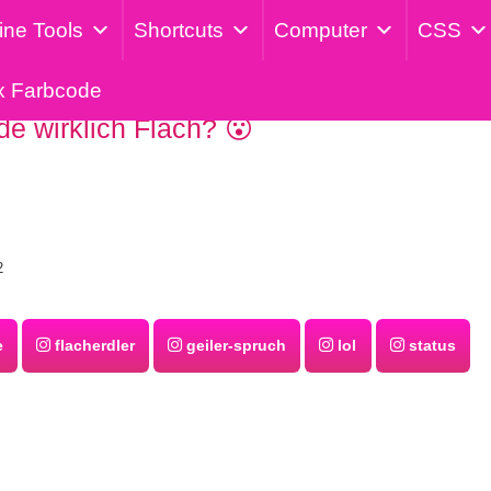
ine Tools
Shortcuts
Computer
CSS
x Farbcode
rde wirklich Flach? 😮
2
e
flacherdler
geiler-spruch
lol
status