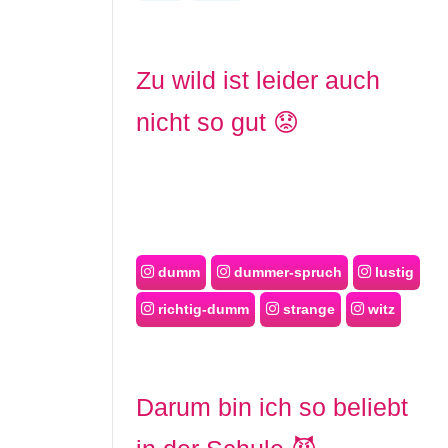
Zu wild ist leider auch
nicht so gut 😟
dumm
dummer-spruch
lustig
richtig-dumm
strange
witz
Darum bin ich so beliebt