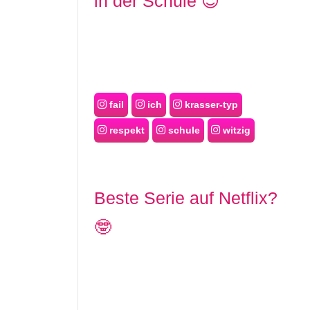
in der Schule 😈
fail
ich
krasser-typ
respekt
schule
witzig
Beste Serie auf Netflix?
🤓