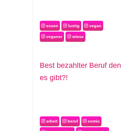
essen
lustig
vegan
veganer
wiese
Best bezahlter Beruf den
es gibt?!
arbeit
beruf
comic