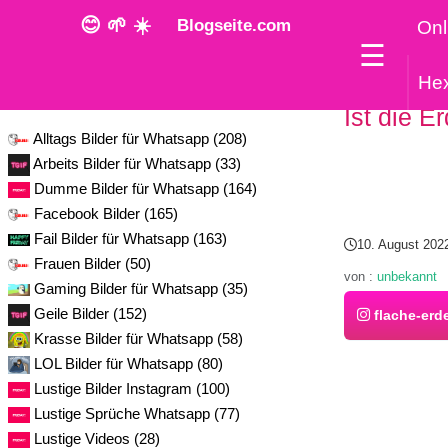
😊 🌱 ☀️
Blogseite.com
Onl
☰
He
Kategorie
Ist die E
Alltags Bilder für Whatsapp (208)
Arbeits Bilder für Whatsapp (33)
Dumme Bilder für Whatsapp (164)
Facebook Bilder (165)
Fail Bilder für Whatsapp (163)
10. August 202
Frauen Bilder (50)
von :
unbekannt
Gaming Bilder für Whatsapp (35)
Geile Bilder (152)
flache-erd
Krasse Bilder für Whatsapp (58)
LOL Bilder für Whatsapp (80)
Lustige Bilder Instagram (100)
Lustige Sprüche Whatsapp (77)
Lustige Videos (28)