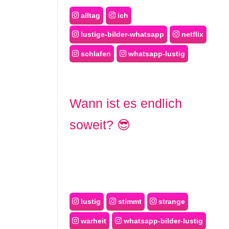
alltag
ich
lustige-bilder-whatsapp
netflix
schlafen
whatsapp-lustig
Wann ist es endlich
soweit? 😎
lustig
stimmt
strange
warheit
whatsapp-bilder-lustig