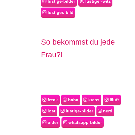
lustige-bilder
lustiger-witz
lustiges-bild
So bekommst du jede
Frau?!
freak
haha
krass
läuft
lost
lustige-bilder
nerd
oider
whatsapp-bilder