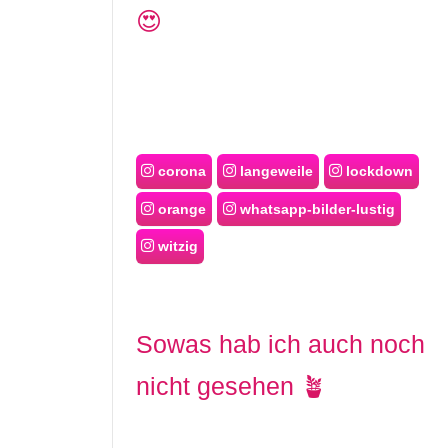
😍
corona
langeweile
lockdown
orange
whatsapp-bilder-lustig
witzig
Sowas hab ich auch noch
nicht gesehen 🪴