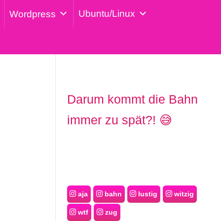
Ubuntu/Linux
Wordpress
Darum kommt die Bahn
immer zu spät?! 😅
aja
bahn
lustig
witzig
wtf
zug