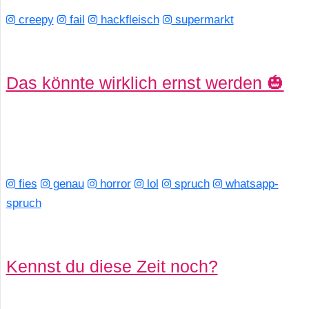
creepy
fail
hackfleisch
supermarkt
C
o
Das könnte wirklich ernst werden 🎃
m
p
u
t
fies
genau
horror
lol
spruch
whatsapp-
spruch
e
r
Kennst du diese Zeit noch?
C