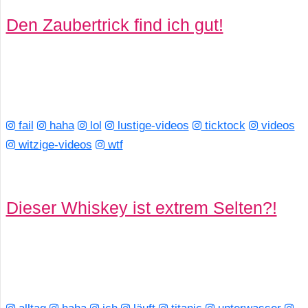
Den Zaubertrick find ich gut!
fail
haha
lol
lustige-videos
ticktock
videos
witzige-videos
wtf
Dieser Whiskey ist extrem Selten?!