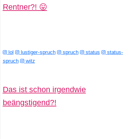
Rentner?! 😛
s
S
h
lol
lustiger-spruch
spruch
status
status-
o
spruch
witz
r
t
Das ist schon irgendwie
c
beängstigend?!
u
t
s