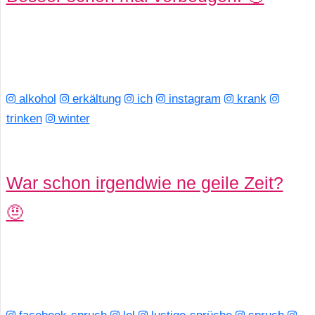
r
b
c
alkohol
erkältung
ich
instagram
krank
o
trinken
winter
d
e
War schon irgendwie ne geile Zeit?
🤨