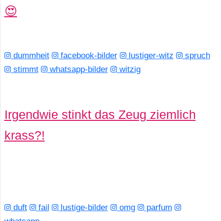
😍
dummheit
facebook-bilder
lustiger-witz
spruch
stimmt
whatsapp-bilder
witzig
Irgendwie stinkt das Zeug ziemlich
krass?!
duft
fail
lustige-bilder
omg
parfum