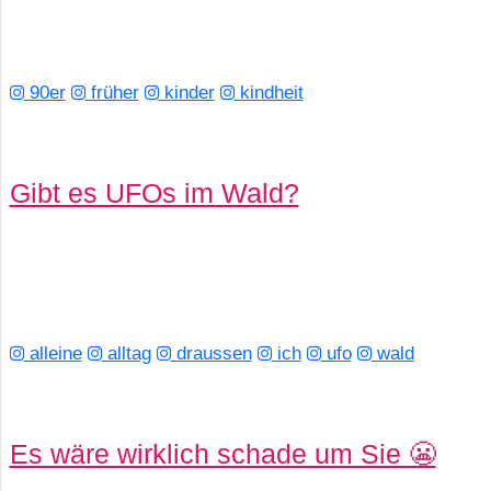
S
S
90er
früher
kinder
kindheit
Wordpress
Gibt es UFOs im Wald?
U
b
u
alleine
alltag
draussen
ich
ufo
wald
n
t
Es wäre wirklich schade um Sie 😬
u