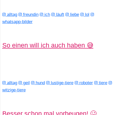
/
L
alltag
freundin
ich
läuft
liebe
lol
whatsapp-bilder
i
n
u
So einen will ich auch haben 😅
x
H
alltag
geil
hund
lustige-tiere
roboter
tiere
e
witzige-tiere
x
F
Besser schon mal vorbeugen! 🥴
a