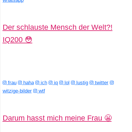
whatsapp
Der schlauste Mensch der Welt?!
IQ200 😳
frau
haha
ich
iq
lol
lustig
twitter
witzige-bilder
wtf
Darum hasst mich meine Frau 😬