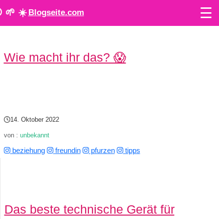
☰
 🌱 ☀️
Blogseite.com
O
Wie macht ihr das? 😱
n
l
i
n
14. Oktober 2022
e
von :
unbekannt
beziehung
freundin
pfurzen
tipps
T
o
o
Das beste technische Gerät für
l