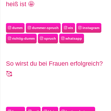
heiß ist 🤩
dumm
dummer-spruch
eis
instagram
richtig-dumm
spruch
whatsapp
So wirst du bei Frauen erfolgreich?
🥰