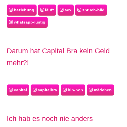
beziehung
läuft
sex
spruch-bild
whatsapp-lustig
Darum hat Capital Bra kein Geld
mehr?!
capital
capitalbra
hip-hop
mädchen
Ich hab es noch nie anders