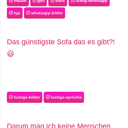
frauen
geil
klein
lustig-whatsapp
typ
whatsapp-bilder
Das günstigste Sofa das es gibt?!
😃
lustige-bilder
lustige-sprüche
Darum mag ich keine Menschen