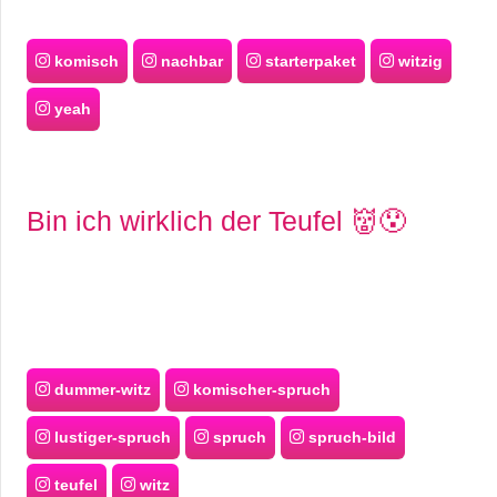
komisch
nachbar
starterpaket
witzig
yeah
Bin ich wirklich der Teufel 👹😯
dummer-witz
komischer-spruch
lustiger-spruch
spruch
spruch-bild
teufel
witz