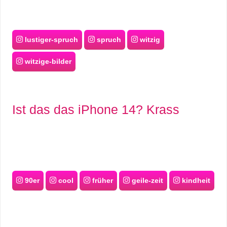
lustiger-spruch
spruch
witzig
witzige-bilder
Ist das das iPhone 14? Krass
90er
cool
früher
geile-zeit
kindheit