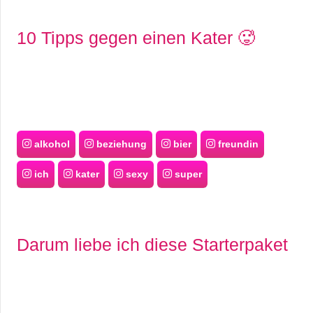
10 Tipps gegen einen Kater 🥵
alkohol
beziehung
bier
freundin
ich
kater
sexy
super
Darum liebe ich diese Starterpaket