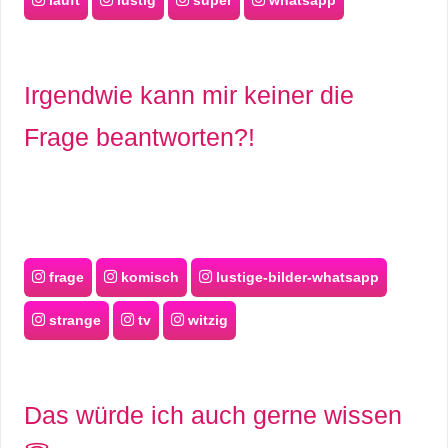
läuft
lustig
super
whatsapp
S
S
Irgendwie kann mir keiner die
Frage beantworten?!
Wordpress
U
b
frage
komisch
lustige-bilder-whatsapp
u
strange
tv
witzig
n
t
Das würde ich auch gerne wissen
u