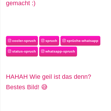
gemacht :)
cooler-spruch
spruch
sprüche-whatsapp
status-spruch
whatsapp-spruch
HAHAH Wie geil ist das denn?
Bestes Bild! 😅