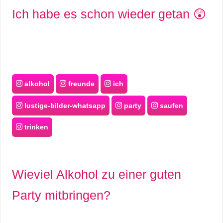
Ich habe es schon wieder getan 😲
alkohol
freunde
ich
lustige-bilder-whatsapp
party
saufen
trinken
Wieviel Alkohol zu einer guten
Party mitbringen?