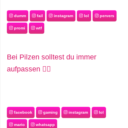
dumm
fail
instagram
lol
pervers
promi
wtf
Bei Pilzen solltest du immer
aufpassen ☝🏻
facebook
gaming
instagram
lol
mario
whatsapp