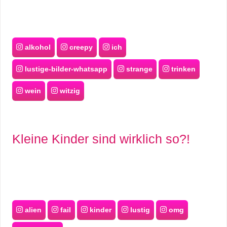
alkohol
creepy
ich
lustige-bilder-whatsapp
strange
trinken
wein
witzig
Kleine Kinder sind wirklich so?!
alien
fail
kinder
lustig
omg