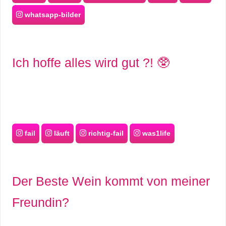
whatsapp-bilder
Ich hoffe alles wird gut ?! 🥸
fail
läuft
richtig-fail
was1life
Der Beste Wein kommt von meiner
Freundin?