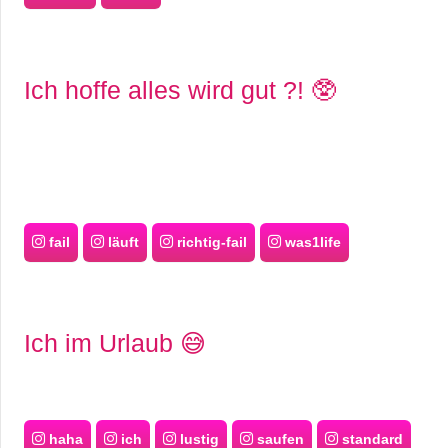
Ich hoffe alles wird gut ?! 🥸
fail
läuft
richtig-fail
was1life
Ich im Urlaub 😅
haha
ich
lustig
saufen
standard