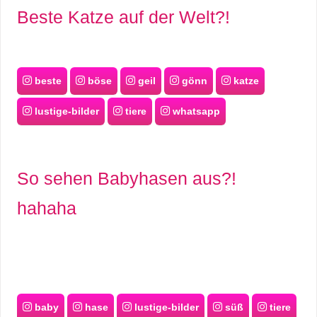
Beste Katze auf der Welt?!
beste
böse
geil
gönn
katze
lustige-bilder
tiere
whatsapp
So sehen Babyhasen aus?!
hahaha
baby
hase
lustige-bilder
süß
tiere