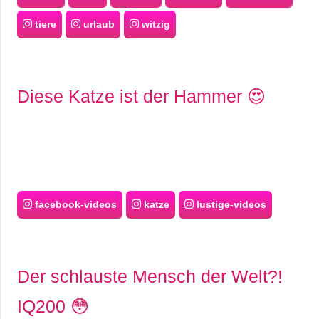
tiere
urlaub
witzig
Diese Katze ist der Hammer 😍
facebook-videos
katze
lustige-videos
Der schlauste Mensch der Welt?!
IQ200 😳