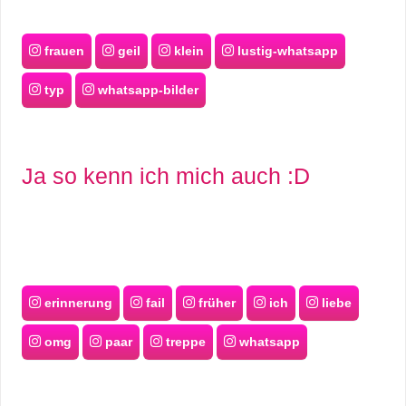
frauen
geil
klein
lustig-whatsapp
typ
whatsapp-bilder
Ja so kenn ich mich auch :D
erinnerung
fail
früher
ich
liebe
omg
paar
treppe
whatsapp