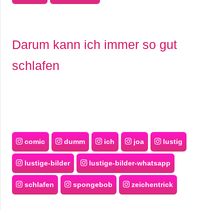
Darum kann ich immer so gut
schlafen
comic
dumm
ich
joa
lustig
lustige-bilder
lustige-bilder-whatsapp
schlafen
spongebob
zeichentrick