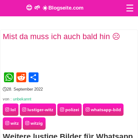
☰
😊 🌱 ☀️
Blogseite.com
O
Mist da muss ich auch bald hin ☹️
n
l
i
n
WhatsApp
Reddit
Teilen
e
28. September 2022
T
von :
unbekannt
o
lol
lustiger-witz
polizei
whatsapp-bild
o
witz
witzig
l
Weitere lustige Bilder für Whatsapp