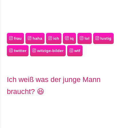
frau
haha
ich
iq
lol
lustig
twitter
witzige-bilder
wtf
Ich weiß was der junge Mann
braucht? 😆