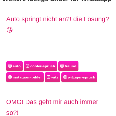
s
Auto springt nicht an?! die Lösung?
S
😘
h
o
r
auto
cooler-spruch
freund
t
instagram-bilder
witz
witziger-spruch
c
u
t
OMG! Das geht mir auch immer
s
so?!