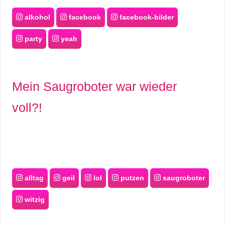
alkohol
facebook
facebook-bilder
party
yeah
Mein Saugroboter war wieder
voll?!
alltag
geil
lol
putzen
saugroboter
witzig