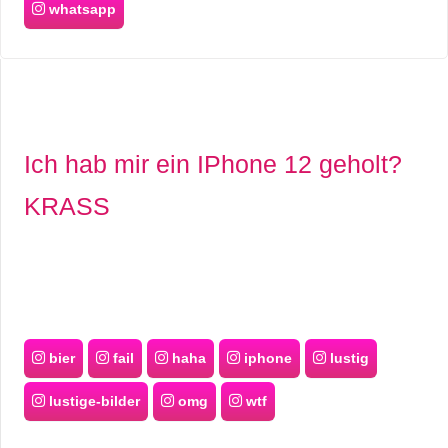
whatsapp
Ich hab mir ein IPhone 12 geholt?
KRASS
bier
fail
haha
iphone
lustig
lustige-bilder
omg
wtf