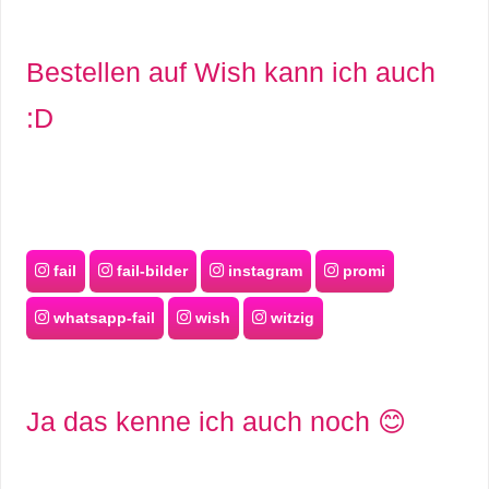
r
Bestellen auf Wish kann ich auch
b
:D
c
o
d
e
fail
fail-bilder
instagram
promi
whatsapp-fail
wish
witzig
Ja das kenne ich auch noch 😊