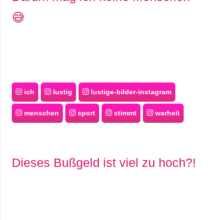
😅
ich
lustig
lustige-bilder-instagram
menschen
sport
stimmt
warheit
Dieses Bußgeld ist viel zu hoch?!