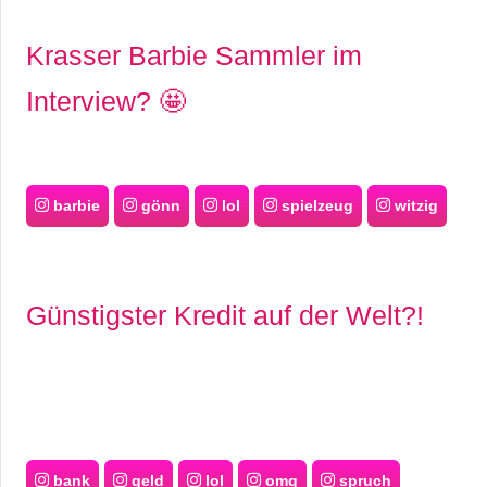
Krasser Barbie Sammler im
Interview? 🤩
barbie
gönn
lol
spielzeug
witzig
Günstigster Kredit auf der Welt?!
bank
geld
lol
omg
spruch