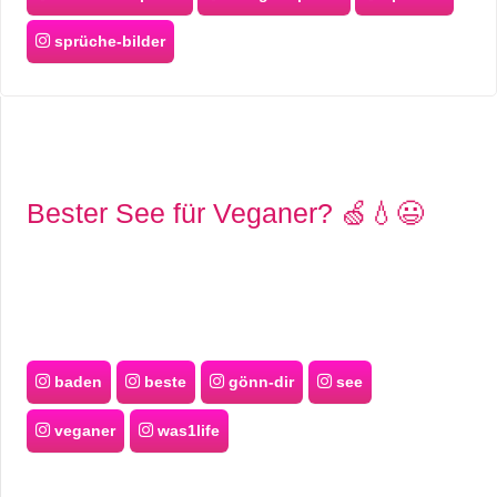
sprüche-bilder
Bester See für Veganer? 🍏💧😃
baden
beste
gönn-dir
see
veganer
was1life