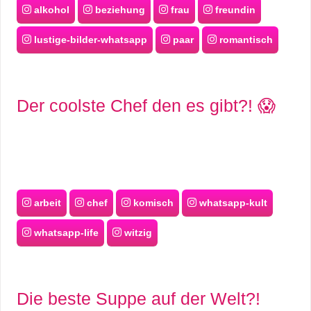
alkohol
beziehung
frau
freundin
lustige-bilder-whatsapp
paar
romantisch
Der coolste Chef den es gibt?! 😱
arbeit
chef
komisch
whatsapp-kult
whatsapp-life
witzig
Die beste Suppe auf der Welt?!