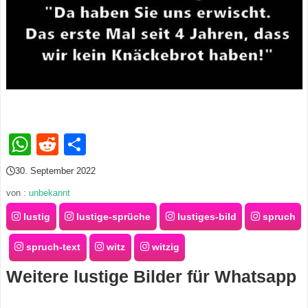
s
S
h
o
WhatsApp
Reddit
Teilen
r
30. September 2022
t
von :
unbekannt
c
lustig
lustige-sprüche
lustiges-bild
spruch
u
spruch-text
witz
witzig
t
Weitere lustige Bilder für Whatsapp
s