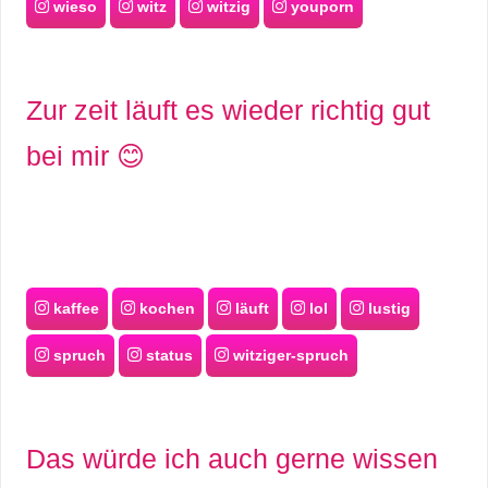
wieso
witz
witzig
youporn
Zur zeit läuft es wieder richtig gut
bei mir 😊
kaffee
kochen
läuft
lol
lustig
spruch
status
witziger-spruch
Das würde ich auch gerne wissen