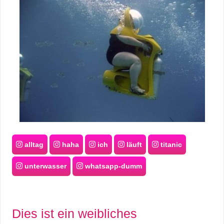
alltag
haha
ich
läuft
titanic
unterwasser
whatsapp-dumm
Dies ist ein weibliches