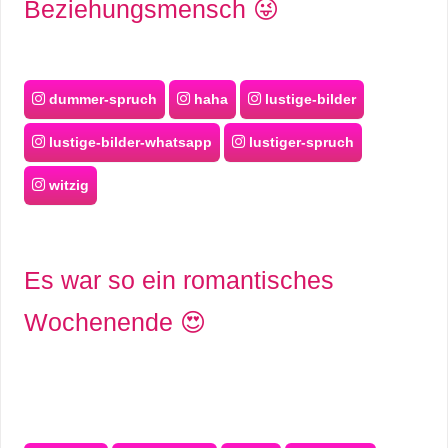
Beziehungsmensch 😜
dummer-spruch
haha
lustige-bilder
lustige-bilder-whatsapp
lustiger-spruch
witzig
Es war so ein romantisches
Wochenende 😍