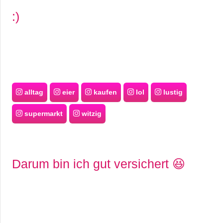
:)
alltag
eier
kaufen
lol
lustig
supermarkt
witzig
Darum bin ich gut versichert 😆