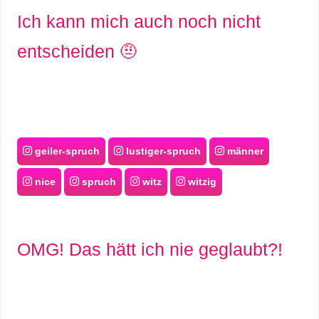
Ich kann mich auch noch nicht
entscheiden 🤨
geiler-spruch
lustiger-spruch
männer
nice
spruch
witz
witzig
OMG! Das hätt ich nie geglaubt?!