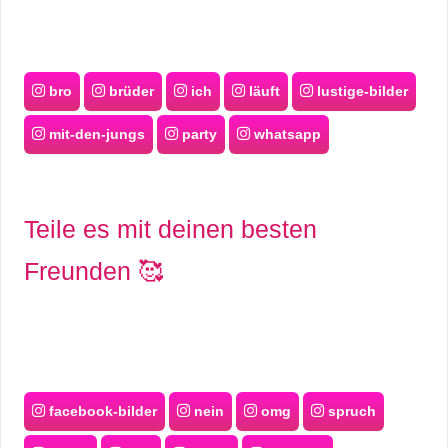
bro
brüder
ich
läuft
lustige-bilder
mit-den-jungs
party
whatsapp
Teile es mit deinen besten
Freunden 🥰
facebook-bilder
nein
omg
spruch