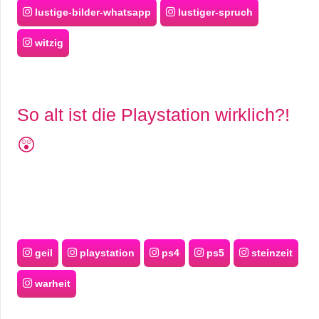
lustige-bilder-whatsapp
lustiger-spruch
witzig
So alt ist die Playstation wirklich?!
😲
geil
playstation
ps4
ps5
steinzeit
warheit