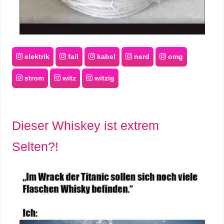
elektrik
fail
kabel
nerd
omg
strom
witz
witzig
Dieser Whiskey ist extrem
Selten?!