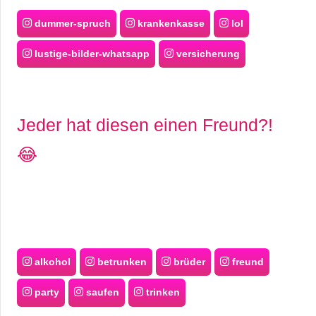
dummer-spruch
krankenkasse
lol
lustige-bilder-whatsapp
versicherung
Jeder hat diesen einen Freund?!
😂
alkohol
betrunken
brüder
freund
party
saufen
trinken