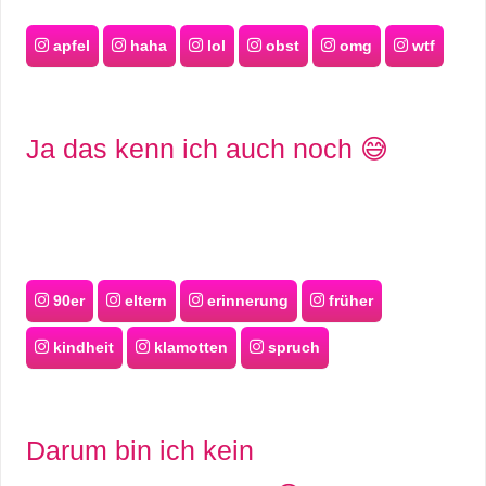
apfel
haha
lol
obst
omg
wtf
Ja das kenn ich auch noch 😅
90er
eltern
erinnerung
früher
kindheit
klamotten
spruch
Darum bin ich kein