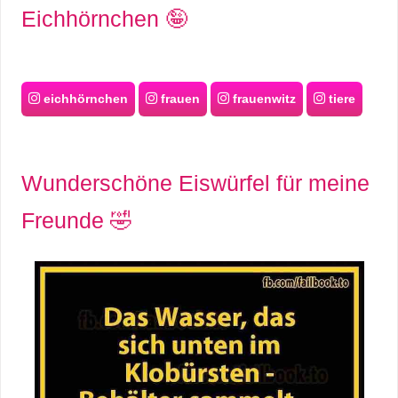
Eichhörnchen 🤪
eichhörnchen
frauen
frauenwitz
tiere
Wunderschöne Eiswürfel für meine
Freunde 🤣