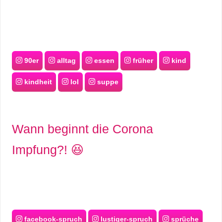
90er
alltag
essen
früher
kind
kindheit
lol
suppe
Wann beginnt die Corona
Impfung?! 😆
facebook-spruch
lustiger-spruch
sprüche