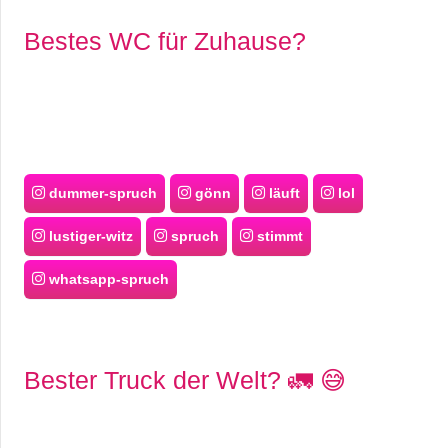
Bestes WC für Zuhause?
dummer-spruch
gönn
läuft
lol
lustiger-witz
spruch
stimmt
whatsapp-spruch
Bester Truck der Welt? 🚛 😅