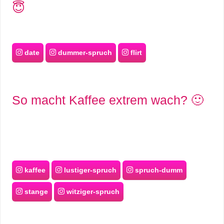
😇
date
dummer-spruch
flirt
So macht Kaffee extrem wach? 🙂
kaffee
lustiger-spruch
spruch-dumm
stange
witziger-spruch