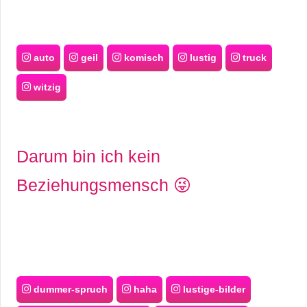
auto
geil
komisch
lustig
truck
witzig
Darum bin ich kein
Beziehungsmensch 😜
dummer-spruch
haha
lustige-bilder