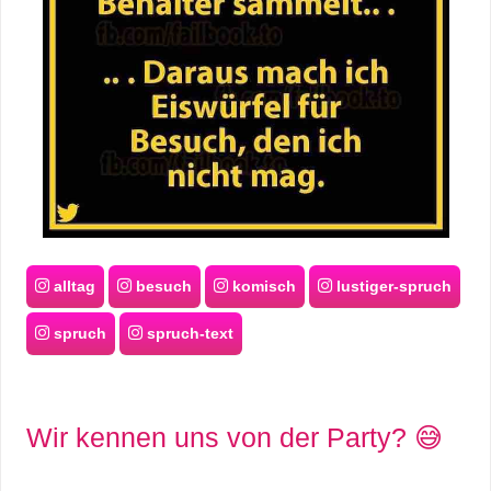
alltag
besuch
komisch
lustiger-spruch
spruch
spruch-text
Wir kennen uns von der Party? 😅