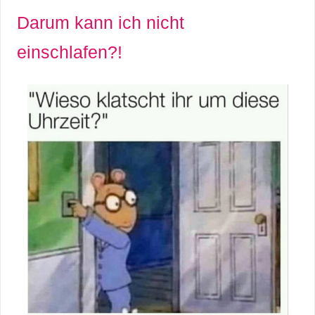
Darum kann ich nicht
C
einschlafen?!
o
m
p
u
t
e
r
C