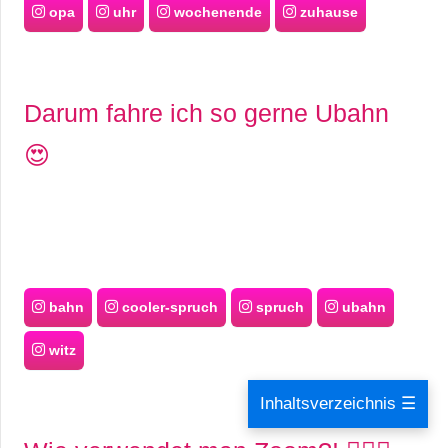
opa
uhr
wochenende
zuhause
Darum fahre ich so gerne Ubahn
😍
bahn
cooler-spruch
spruch
ubahn
witz
Inhaltsverzeichnis ☰