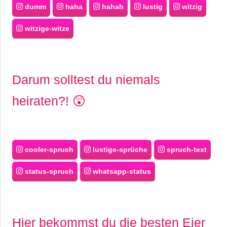
dumm
haha
hahah
lustig
witzig
witzige-witze
Darum solltest du niemals
heiraten?! 😲
cooler-spruch
lustige-sprüche
spruch-text
status-spruch
whatsapp-status
Hier bekommst du die besten Eier