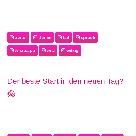
abitur
dumm
fail
spruch
whatsapp
witz
witzig
Der beste Start in den neuen Tag?
😱