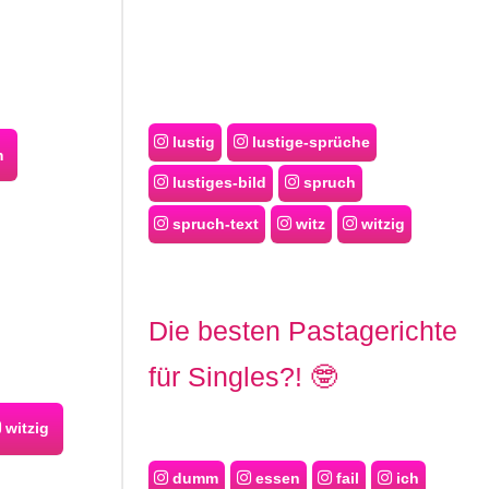
lustig
lustige-sprüche
m
lustiges-bild
spruch
spruch-text
witz
witzig
Die besten Pastagerichte
für Singles?! 🤓
witzig
dumm
essen
fail
ich