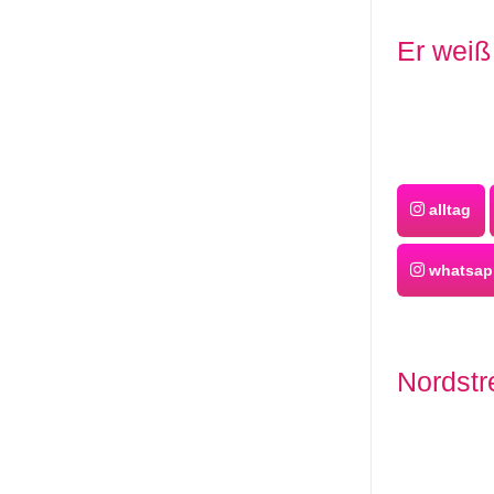
Er weiß
alltag
whatsapp
Nordstr