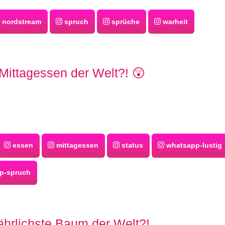
nordstream
spruch
sprüche
warheit
Mittagessen der Welt?! 😲
essen
mittagessen
status
whatsapp-lustig
p-spruch
ährlichste Baum der Welt?!