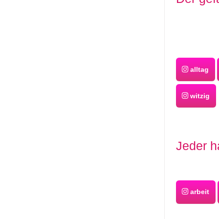
alltag
witzig
Jeder h
arbeit