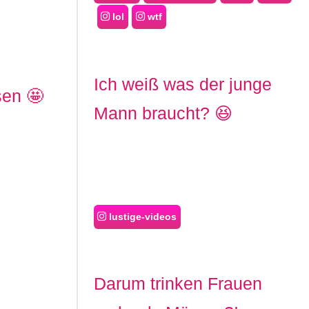
lol
wtf
Ich weiß was der junge
sen 🤩
Mann braucht? 😆
lustige-videos
Darum trinken Frauen