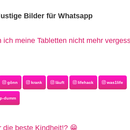
lustige Bilder für Whatsapp
 ich meine Tabletten nicht mehr verges
gönn
krank
läuft
lifehack
was1life
pp-dumm
 die beste Kindheit!? 😁