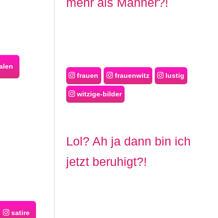
mehr als Männer?!
len
frauen
frauenwitz
lustig
witzige-bilder
Lol? Ah ja dann bin ich
jetzt beruhigt?!
satire