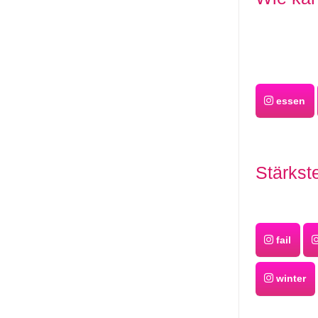
essen
Stärkst
fail
winter