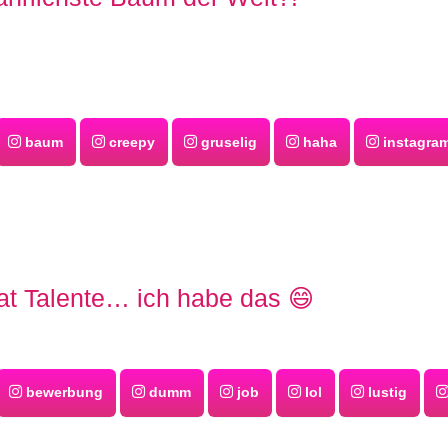
baum
creepy
gruselig
haha
instagra
at Talente… ich habe das 😄
bewerbung
dumm
job
lol
lustig