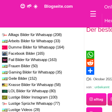
😊 🌱 ☀️
Blogseite.com
Onl
☰
He
Kategorie
Der best
Alltags Bilder für Whatsapp (208)
Arbeits Bilder für Whatsapp (33)
Dumme Bilder für Whatsapp (164)
Facebook Bilder (165)
Fail Bilder für Whatsapp (163)
WhatsApp
Frauen Bilder (50)
Reddit
Gaming Bilder für Whatsapp (35)
Geile Bilder (152)
Teilen
6. Oktober 202
Krasse Bilder für Whatsapp (58)
von :
unbekannt
LOL Bilder für Whatsapp (80)
Lustige Bilder Instagram (100)
alltag
Lustige Sprüche Whatsapp (77)
Lustige Videos (28)