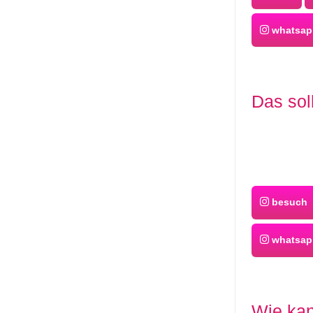
whatsapp
Das sol
besuch
whatsap
Wie kan