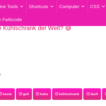
ine Tools
Shortcuts
Computer
CSS
x Farbcode
e Kühlschrank der Welt? 😅
2
beste
geil
haha
kühlschrank
läuft