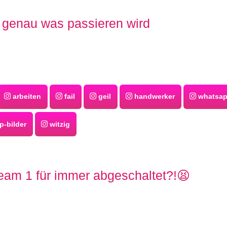
 genau was passieren wird
arbeiten
fail
geil
handwerker
whatsa
-bilder
witzig
eam 1 für immer abgeschaltet?!😫