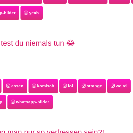
-bilder
yeah
ltest du niemals tun 😂
essen
komisch
lol
strange
weird
p
whatsapp-bilder
n man nur so verfressen sein?!