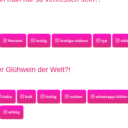
fressen
lustig
lustige-videos
typ
vid
er Glühwein der Welt?!
haha
kalt
lustig
nutten
whatsapp-bilder
witzig