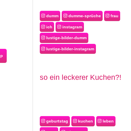
dumm
dumme-sprüche
frau
ich
instagram
lustige-bilder-dumm
lustige-bilder-instagram
pp
so ein leckerer Kuchen?!
geburtstag
kuchen
leben