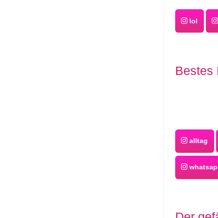
lol
Bestes 
alltag
whatsap
Der gef