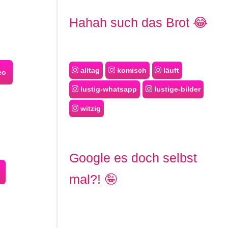
Hahah such das Brot 😂
alltag
komisch
läuft
eo
lustig-whatsapp
lustige-bilder
witzig
Google es doch selbst
mal?! 🤪