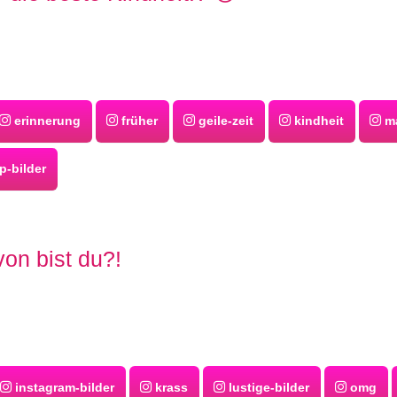
erinnerung
früher
geile-zeit
kindheit
ma
-bilder
on bist du?!
instagram-bilder
krass
lustige-bilder
omg