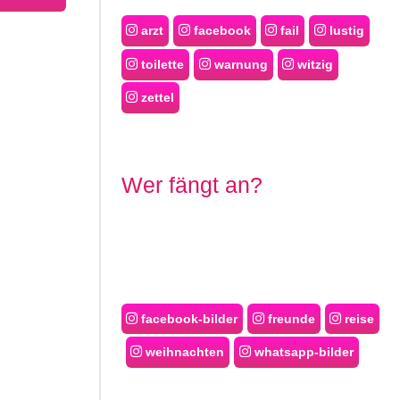
arzt
facebook
fail
lustig
toilette
warnung
witzig
zettel
Wer fängt an?
facebook-bilder
freunde
reise
weihnachten
whatsapp-bilder