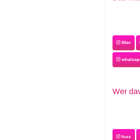
90er
whatsapp
Wer dav
fuss