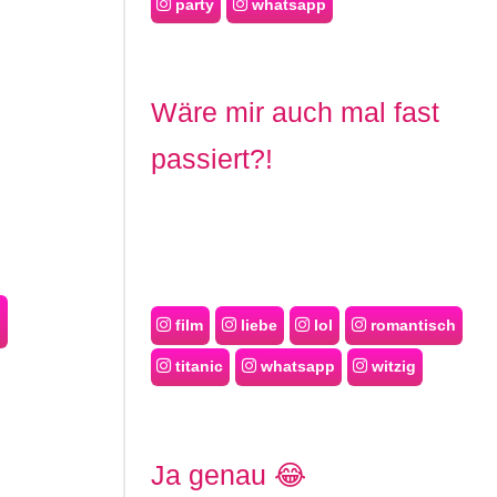
party
whatsapp
Wäre mir auch mal fast
passiert?!
film
liebe
lol
romantisch
titanic
whatsapp
witzig
Ja genau 😂