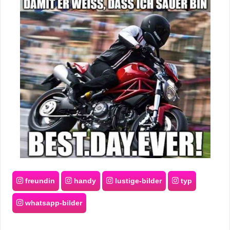
freundin
handy
lustige-bilder
typ
whatsapp-bilder