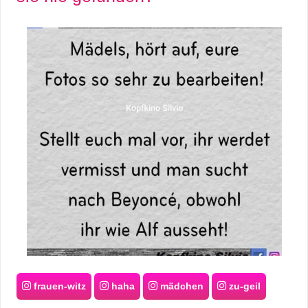
frauen-witz
haha
mädchen
zu-geil