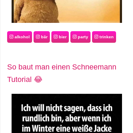
alkohol
bär
bier
party
trinken
So baut man einen Schneemann
Tutorial 😂