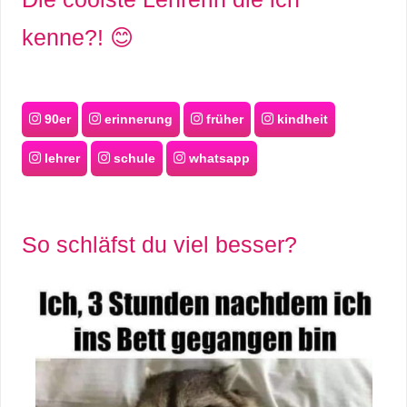
kenne?! 😊
90er
erinnerung
früher
kindheit
lehrer
schule
whatsapp
So schläfst du viel besser?