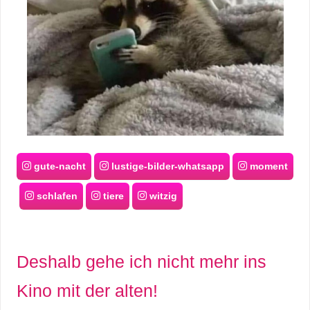
gute-nacht
lustige-bilder-whatsapp
moment
schlafen
tiere
witzig
Deshalb gehe ich nicht mehr ins
Kino mit der alten!