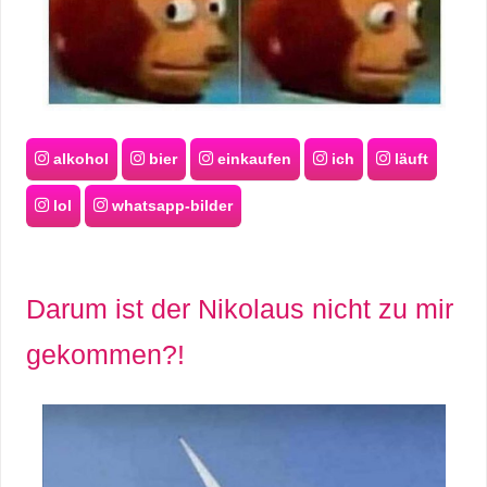
alkohol
bier
einkaufen
ich
läuft
lol
whatsapp-bilder
Darum ist der Nikolaus nicht zu mir
gekommen?!