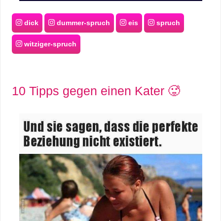
dick
dummer-spruch
eis
spruch
witziger-spruch
10 Tipps gegen einen Kater 🥵