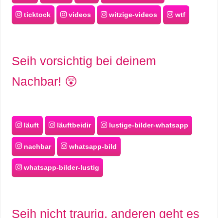
ticktock
videos
witzige-videos
wtf
Seih vorsichtig bei deinem
Nachbar! 😲
läuft
läuftbeidir
lustige-bilder-whatsapp
nachbar
whatsapp-bild
whatsapp-bilder-lustig
Seih nicht traurig, anderen geht es