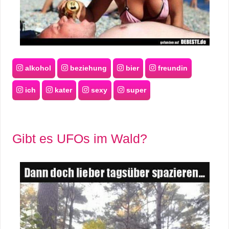
alkohol
beziehung
bier
freundin
ich
kater
sexy
super
Gibt es UFOs im Wald?