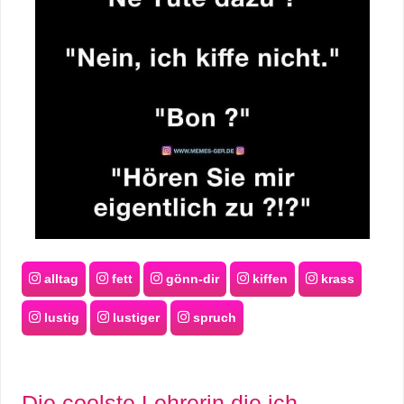
alltag
fett
gönn-dir
kiffen
krass
lustig
lustiger
spruch
Die coolste Lehrerin die ich