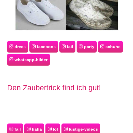
dreck
facebook
fail
party
schuhe
whatsapp-bilder
Den Zaubertrick find ich gut!
fail
haha
lol
lustige-videos