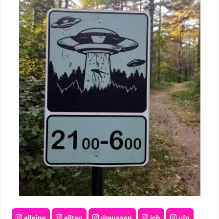
alleine
alltag
draussen
ich
ufo