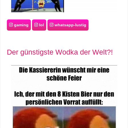
r
b
gaming
lol
whatsapp-lustig
c
o
Der günstigste Wodka der Welt?!
d
e