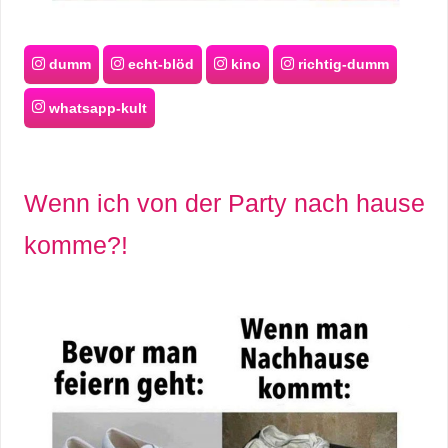
dumm
echt-blöd
kino
richtig-dumm
whatsapp-kult
Wenn ich von der Party nach hause
komme?!