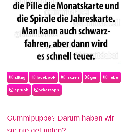
alltag
facebook
frauen
geil
liebe
spruch
whatsapp
Gummipuppe? Darum haben wir
sie nie gefunden?