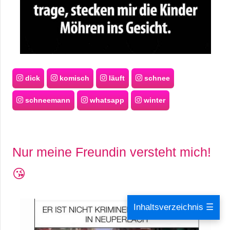
dick
komisch
läuft
schnee
schneemann
whatsapp
winter
Nur meine Freundin versteht mich!
😘
Inhaltsverzeichnis ☰