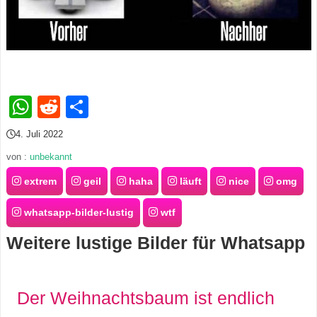
s
S
WhatsApp
Reddit
Teilen
h
o
4. Juli 2022
von :
unbekannt
r
extrem
geil
haha
läuft
nice
omg
t
whatsapp-bilder-lustig
wtf
c
Weitere lustige Bilder für Whatsapp
u
t
Der Weihnachtsbaum ist endlich
s