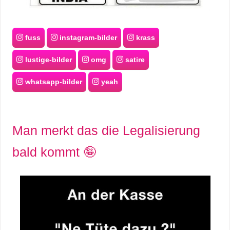
fuss
instagram-bilder
krass
lustige-bilder
omg
satire
whatsapp-bilder
yeah
Man merkt das die Legalisierung
bald kommt 🤪