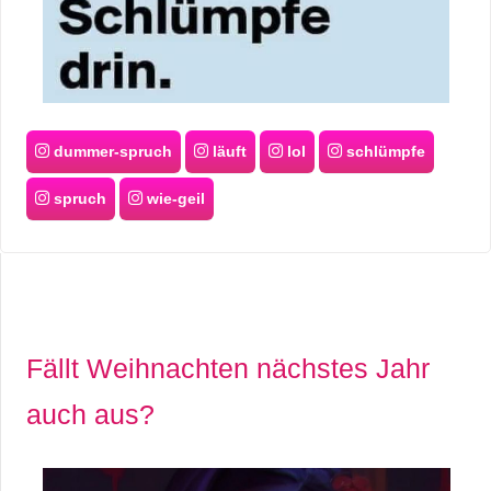
dummer-spruch
läuft
lol
schlümpfe
spruch
wie-geil
Fällt Weihnachten nächstes Jahr
auch aus?