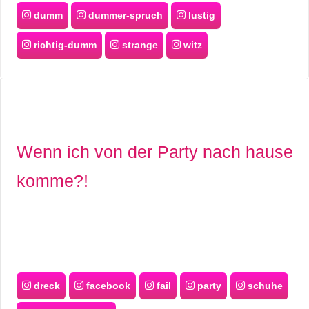
dumm
dummer-spruch
lustig
richtig-dumm
strange
witz
Wenn ich von der Party nach hause
komme?!
dreck
facebook
fail
party
schuhe