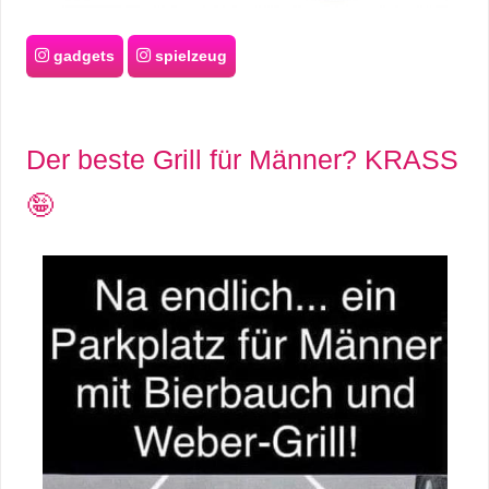
gadgets
spielzeug
Der beste Grill für Männer? KRASS
🤪