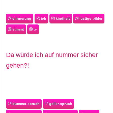
erinnerung
ich
kindheit
lustige-bilder
stimmt
tv
Da würde ich auf nummer sicher
gehen?!
dummer-spruch
geiler-spruch