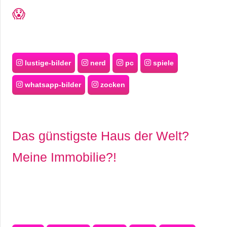
😱
lustige-bilder
nerd
pc
spiele
whatsapp-bilder
zocken
Das günstigste Haus der Welt?
Meine Immobilie?!