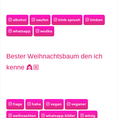
alkohol
saufen
trink-spruch
trinken
whatsapp
wodka
Bester Weihnachtsbaum den ich
kenne 👸🏼
frage
haha
vegan
veganer
weihnachten
whatsapp-bilder
witzig