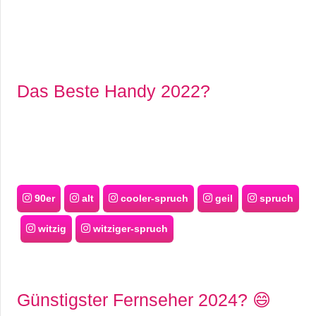
Das Beste Handy 2022?
90er
alt
cooler-spruch
geil
spruch
witzig
witziger-spruch
Günstigster Fernseher 2024? 😄