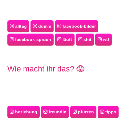
alltag
dumm
facebook-bilder
facebook-spruch
läuft
shit
wtf
Wie macht ihr das? 😱
beziehung
freundin
pfurzen
tipps