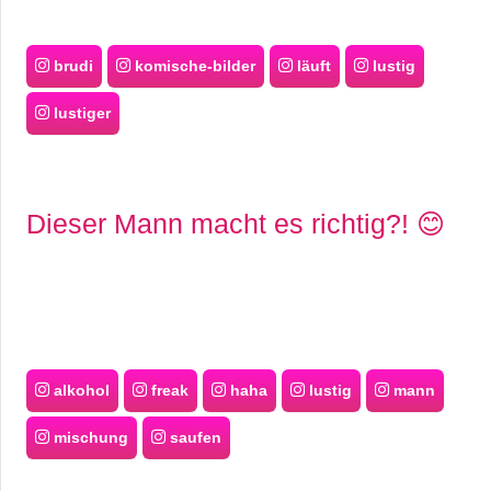
brudi
komische-bilder
läuft
lustig
lustiger
Dieser Mann macht es richtig?! 😊
alkohol
freak
haha
lustig
mann
mischung
saufen