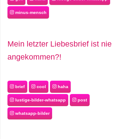
minus-mensch
Mein letzter Liebesbrief ist nie
angekommen?!
brief
cool
haha
lustige-bilder-whatsapp
post
whatsapp-bilder