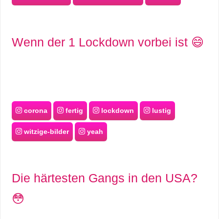
Wenn der 1 Lockdown vorbei ist 😄
corona
fertig
lockdown
lustig
witzige-bilder
yeah
Die härtesten Gangs in den USA?
😳