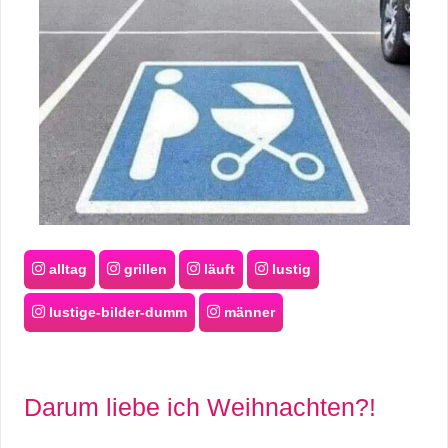
alltag
grillen
läuft
lustig
lustige-bilder-dumm
männer
Darum liebe ich Weihnachten?!