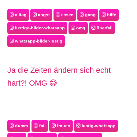
alltag
angst
essen
gang
hilfe
lustige-bilder-whatsapp
omg
überfall
whatsapp-bilder-lustig
Ja die Zeiten ändern sich echt
hart?! OMG 😅
dumm
fail
frauen
lustig-whatsapp