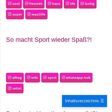
cool
freunde
haus
life
lustig
super
was1life
So macht Sport wieder Spaß?!
alltag
info
sport
whatsapp-kult
zettel
Inhaltsverzeichnis ☰