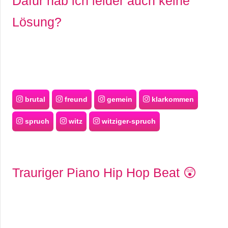
Dafür hab ich leider auch keine
Lösung?
brutal
freund
gemein
klarkommen
spruch
witz
witziger-spruch
Trauriger Piano Hip Hop Beat 😲