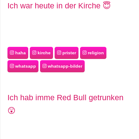
Ich war heute in der Kirche 😇
haha
kirche
prister
religion
whatsapp
whatsapp-bilder
Ich hab imme Red Bull getrunken
😲