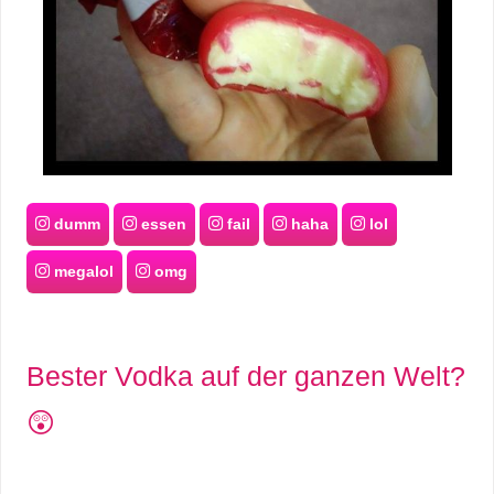
dumm
essen
fail
haha
lol
megalol
omg
Bester Vodka auf der ganzen Welt?
😲