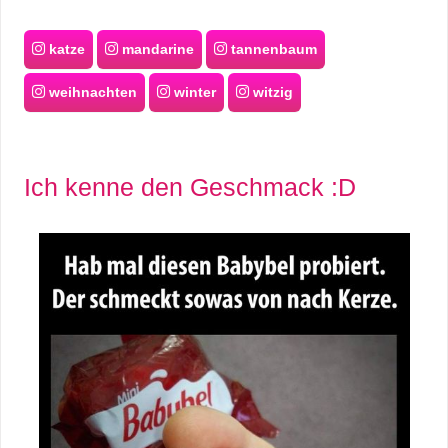
katze
mandarine
tannenbaum
weihnachten
winter
witzig
Ich kenne den Geschmack :D