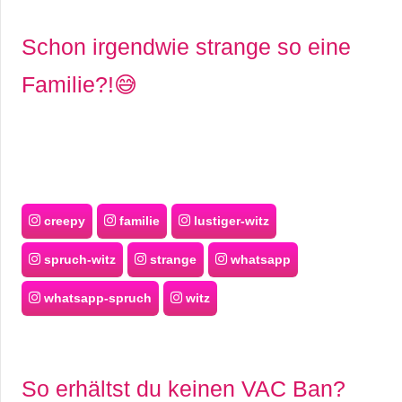
Schon irgendwie strange so eine
Familie?!😅
creepy
familie
lustiger-witz
spruch-witz
strange
whatsapp
whatsapp-spruch
witz
So erhältst du keinen VAC Ban?