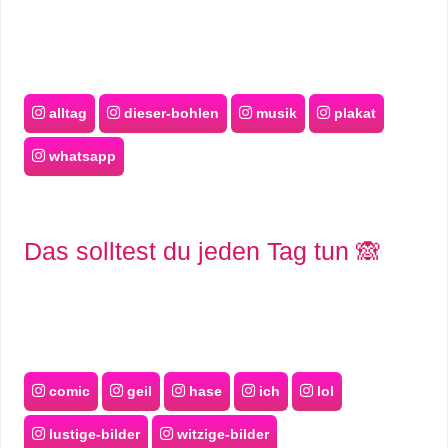
alltag
dieser-bohlen
musik
plakat
whatsapp
Das solltest du jeden Tag tun 🙈
comic
geil
hase
ich
lol
lustige-bilder
witzige-bilder