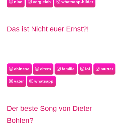
nice
vergleich
whatsapp-bilder
Das ist Nicht euer Ernst?!
chinese
eltern
familie
lol
mutter
vater
whatsapp
Der beste Song von Dieter
Bohlen?