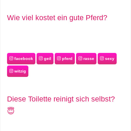
Wie viel kostet ein gute Pferd?
facebook
geil
pferd
rasse
sexy
witzig
Diese Toilette reinigt sich selbst?
😇