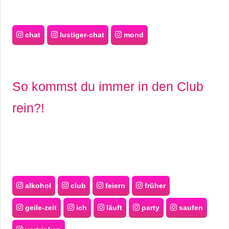
chat
lustiger-chat
mond
So kommst du immer in den Club
rein?!
alkohol
club
feiern
früher
geile-zeit
ich
läuft
party
saufen