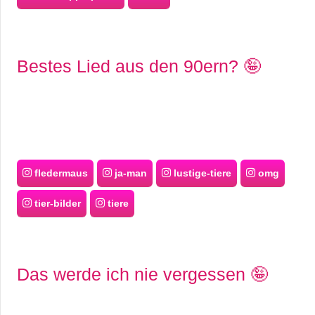
Bestes Lied aus den 90ern? 🤪
fledermaus
ja-man
lustige-tiere
omg
tier-bilder
tiere
Das werde ich nie vergessen 🤪