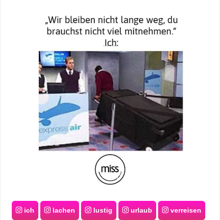
ich
lachen
lustig
urlaub
verreisen