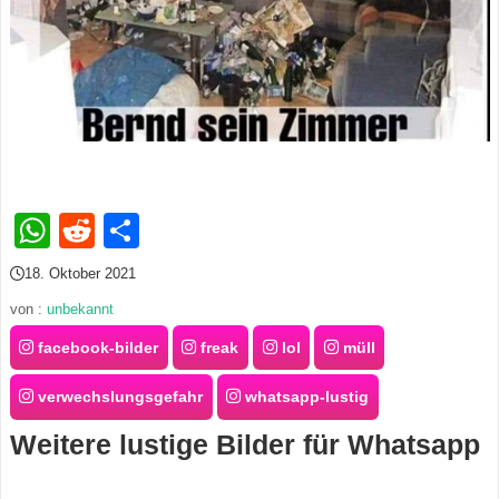
s
S
h
o
WhatsApp
Reddit
Teilen
r
18. Oktober 2021
t
von :
unbekannt
c
facebook-bilder
freak
lol
müll
u
verwechslungsgefahr
whatsapp-lustig
t
Weitere lustige Bilder für Whatsapp
s