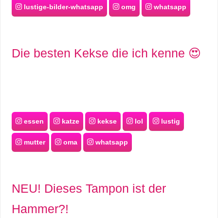
lustige-bilder-whatsapp
omg
whatsapp
Die besten Kekse die ich kenne 😍
essen
katze
kekse
lol
lustig
mutter
oma
whatsapp
NEU! Dieses Tampon ist der
Hammer?!