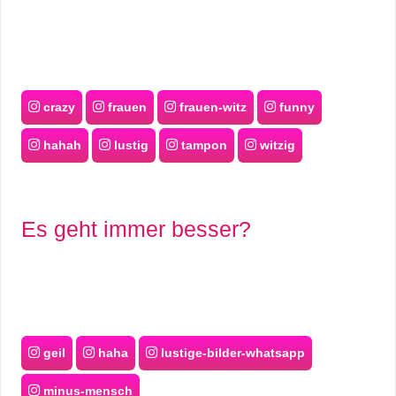
crazy
frauen
frauen-witz
funny
hahah
lustig
tampon
witzig
Es geht immer besser?
geil
haha
lustige-bilder-whatsapp
minus-mensch