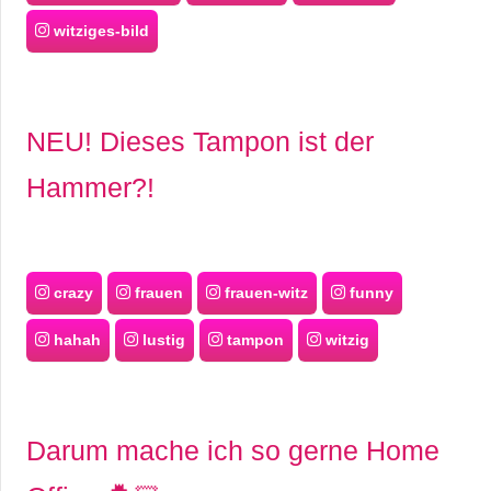
witziges-bild
NEU! Dieses Tampon ist der
Hammer?!
crazy
frauen
frauen-witz
funny
hahah
lustig
tampon
witzig
Darum mache ich so gerne Home