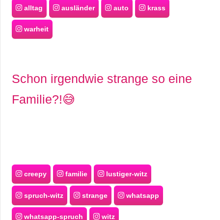
alltag
ausländer
auto
krass
warheit
Schon irgendwie strange so eine
Familie?!😅
creepy
familie
lustiger-witz
spruch-witz
strange
whatsapp
whatsapp-spruch
witz