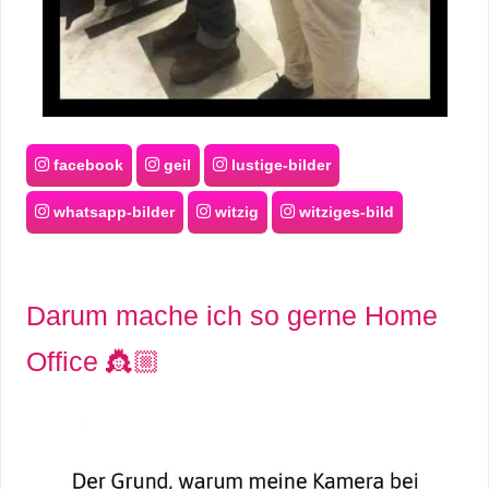
facebook
geil
lustige-bilder
whatsapp-bilder
witzig
witziges-bild
Darum mache ich so gerne Home
Office 👸🏼