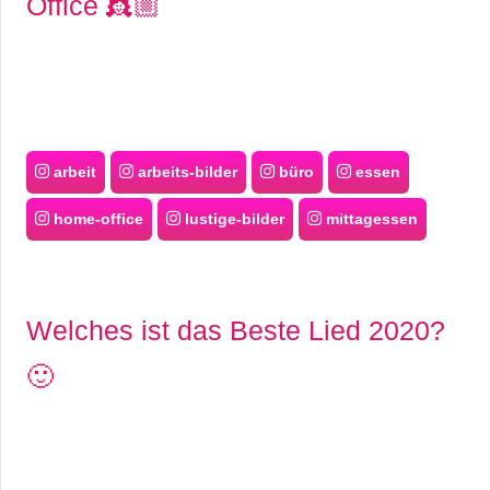
Office 👸🏼
arbeit
arbeits-bilder
büro
essen
home-office
lustige-bilder
mittagessen
Welches ist das Beste Lied 2020?
🙂