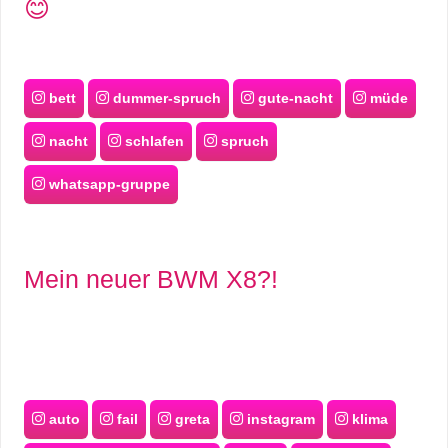
😊
bett
dummer-spruch
gute-nacht
müde
nacht
schlafen
spruch
whatsapp-gruppe
Mein neuer BWM X8?!
auto
fail
greta
instagram
klima