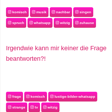
komisch
musik
nachbar
singen
spruch
whatsapp
witzig
zuhause
Irgendwie kann mir keiner die Frage
beantworten?!
frage
komisch
lustige-bilder-whatsapp
strange
tv
witzig