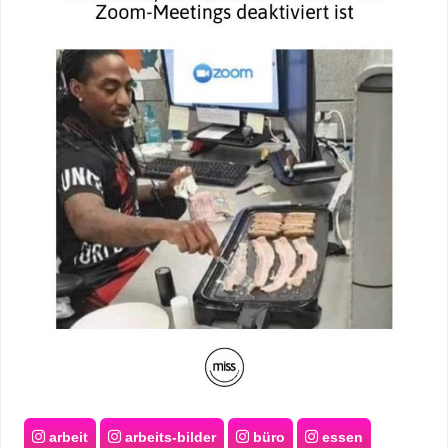
arbeit
arbeits-bilder
büro
essen