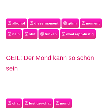
alkohol
diesermoment
gönn
moment
nein
shit
trinken
whatsapp-lustig
GEIL: Der Mond kann so schön
sein
chat
lustiger-chat
mond