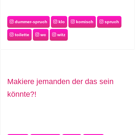
dummer-spruch
klo
komisch
spruch
toilette
wc
witz
Makiere jemanden der das sein
könnte?!