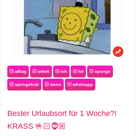
alltag
arbeit
ich
lol
sponge
spongebob
wenn
whatsapp
Bester Urlaubsort für 1 Woche?!
KRASS 🤟🏻🧔🏼