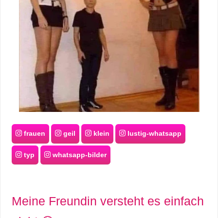
frauen
geil
klein
lustig-whatsapp
typ
whatsapp-bilder
Meine Freundin versteht es einfach