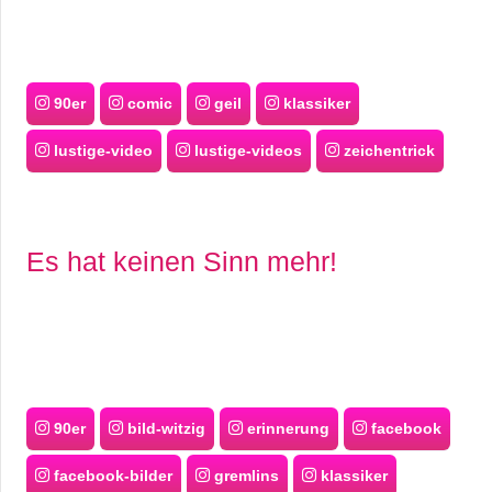
90er
comic
geil
klassiker
lustige-video
lustige-videos
zeichentrick
Es hat keinen Sinn mehr!
90er
bild-witzig
erinnerung
facebook
facebook-bilder
gremlins
klassiker