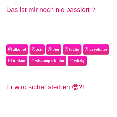
s
Das ist mir noch nie passiert ?!
S
h
o
alkohol
arzt
bier
lustig
psychater
r
trinken
whatsapp-bilder
witzig
t
c
Er wird sicher sterben 😎?!
u
t
s