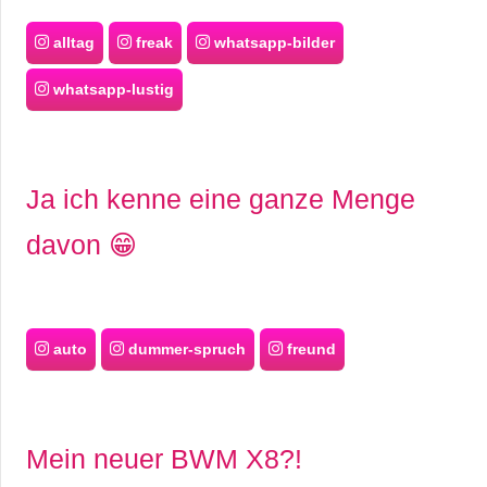
alltag
freak
whatsapp-bilder
whatsapp-lustig
Ja ich kenne eine ganze Menge
davon 😁
auto
dummer-spruch
freund
Mein neuer BWM X8?!