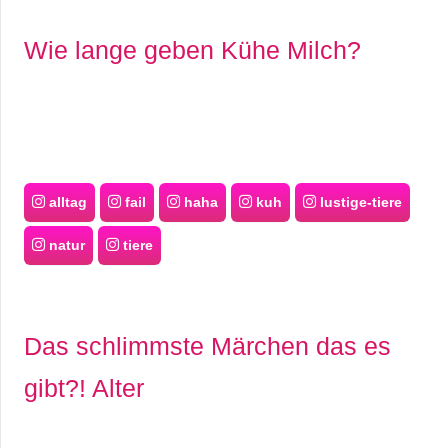
r
Wie lange geben Kühe Milch?
b
c
o
d
alltag
fail
haha
kuh
lustige-tiere
e
natur
tiere
Das schlimmste Märchen das es
gibt?! Alter