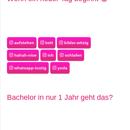
aufstehen
bett
bilder-witzig
hahah-nice
ich
schlafen
whatsapp-lustig
yoda
Bachelor in nur 1 Jahr geht das?