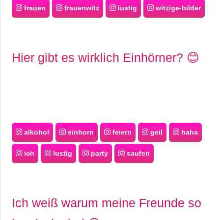
frauen
frauenwitz
lustig
witzige-bilder
Hier gibt es wirklich Einhörner? 😊
alkohol
einhorn
feiern
geil
haha
ich
lustig
party
saufen
Ich weiß warum meine Freunde so