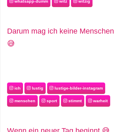
whatsapp-dumm
witz
witzig
Darum mag ich keine Menschen
😅
ich
lustig
lustige-bilder-instagram
menschen
sport
stimmt
warheit
Wenn ein neuer Tag beginnt 😅