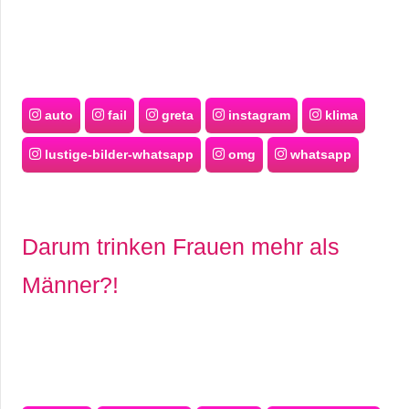
auto
fail
greta
instagram
klima
lustige-bilder-whatsapp
omg
whatsapp
Darum trinken Frauen mehr als
Männer?!