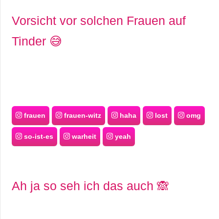
Vorsicht vor solchen Frauen auf
Tinder 😅
frauen
frauen-witz
haha
lost
omg
so-ist-es
warheit
yeah
Ah ja so seh ich das auch 🙈