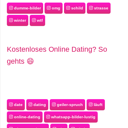
dumme-bilder
omg
schild
strasse
winter
wtf
Kostenloses Online Dating? So
gehts 😄
date
dating
geiler-spruch
läuft
online-dating
whatsapp-bilder-lustig