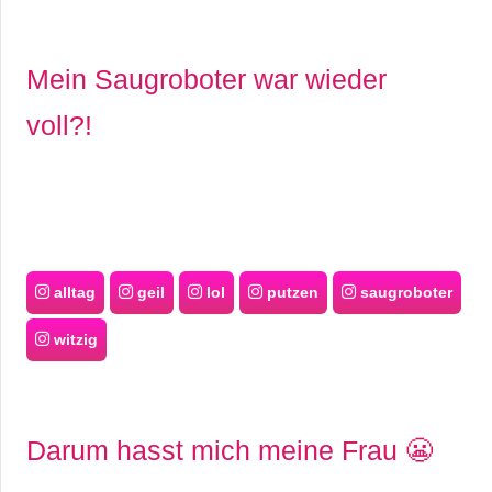
S
S
Mein Saugroboter war wieder
voll?!
Wordpress
U
b
alltag
geil
lol
putzen
saugroboter
u
witzig
n
t
Darum hasst mich meine Frau 😬
u