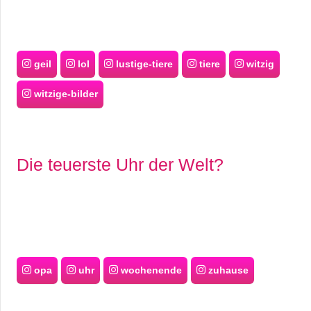
geil
lol
lustige-tiere
tiere
witzig
witzige-bilder
Die teuerste Uhr der Welt?
opa
uhr
wochenende
zuhause