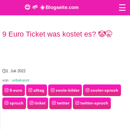
☰
😊 🌱 ☀️
Blogseite.com
O
9 Euro Ticket was kostet es? 🤡🤫
n
l
i
n
1. Juli 2022
e
von :
unbekannt
9-euro
alltag
coole-bilder
cooler-spruch
T
o
spruch
ticket
twitter
twitter-spruch
o
l