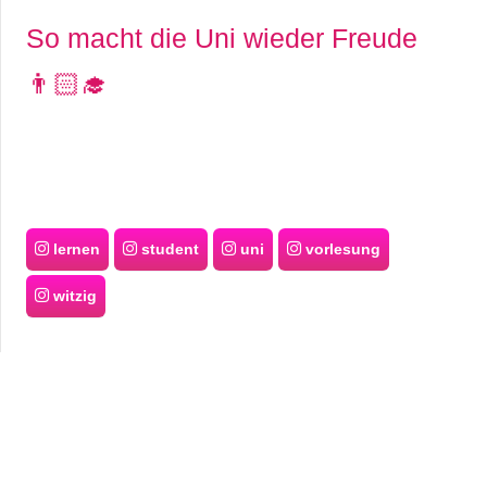
So macht die Uni wieder Freude
👨🏻‍🎓
lernen
student
uni
vorlesung
witzig