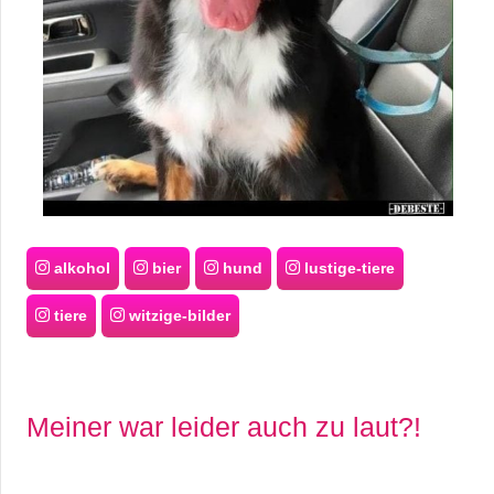
alkohol
bier
hund
lustige-tiere
tiere
witzige-bilder
Meiner war leider auch zu laut?!