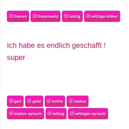
frauen
frauenwitz
lustig
witzige-bilder
Ich habe es endlich geschafft !
super
geil
geld
kohle
status
status-spruch
witzig
witziger-spruch