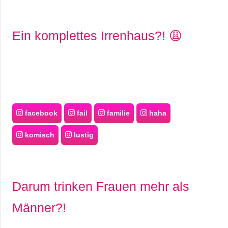
Ein komplettes Irrenhaus?! 😩
facebook
fail
familie
haha
komisch
lustig
Darum trinken Frauen mehr als
Männer?!