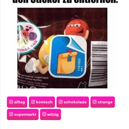
alltag
komisch
schokolade
strange
supermarkt
witzig