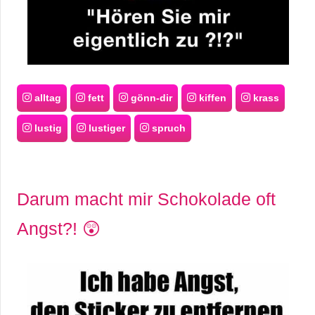
alltag
fett
gönn-dir
kiffen
krass
lustig
lustiger
spruch
Darum macht mir Schokolade oft
Angst?! 😲