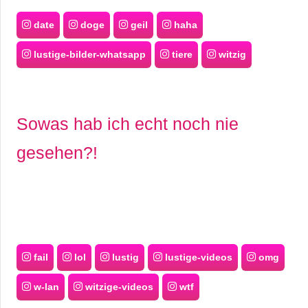
date
doge
geil
haha
lustige-bilder-whatsapp
tiere
witzig
Sowas hab ich echt noch nie
gesehen?!
fail
lol
lustig
lustige-videos
omg
w-lan
witzige-videos
wtf