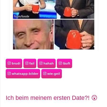
brudi
fail
hahah
läuft
whatsapp-bilder
wie-geil
Ich beim meinem ersten Date?! 😲