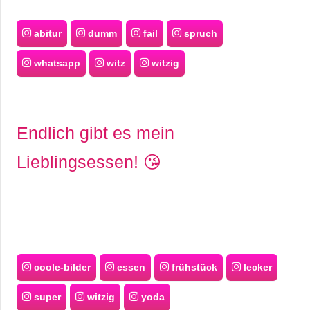
abitur
dumm
fail
spruch
whatsapp
witz
witzig
Endlich gibt es mein
Lieblingsessen! 😘
coole-bilder
essen
frühstück
lecker
super
witzig
yoda