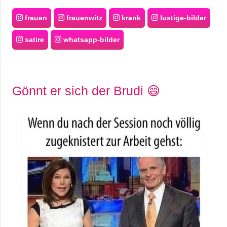
frauen
frauenwitz
krank
lustige-bilder
satire
whatsapp-bilder
Gönnt er sich der Brudi 😄