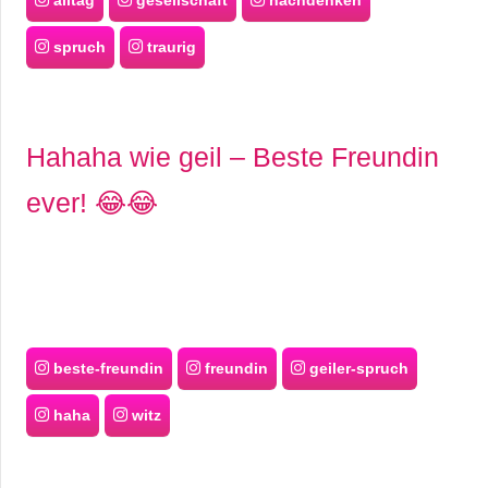
alltag
gesellschaft
nachdenken
spruch
traurig
Hahaha wie geil – Beste Freundin
ever! 😂😂
beste-freundin
freundin
geiler-spruch
haha
witz