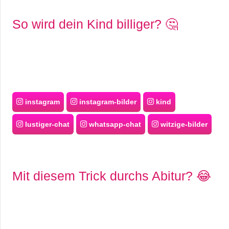
So wird dein Kind billiger? 🤔
instagram
instagram-bilder
kind
lustiger-chat
whatsapp-chat
witzige-bilder
Mit diesem Trick durchs Abitur? 😂