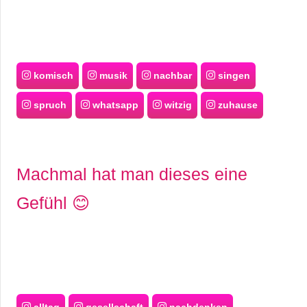
komisch
musik
nachbar
singen
spruch
whatsapp
witzig
zuhause
Machmal hat man dieses eine
Gefühl 😊