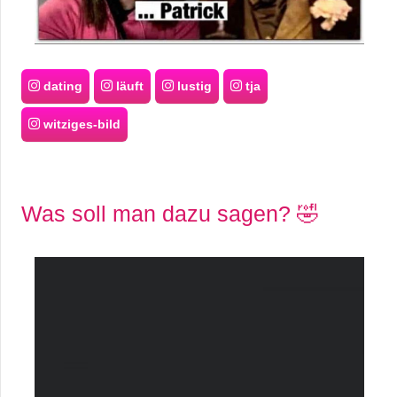
dating
läuft
lustig
tja
witziges-bild
Was soll man dazu sagen? 🤣