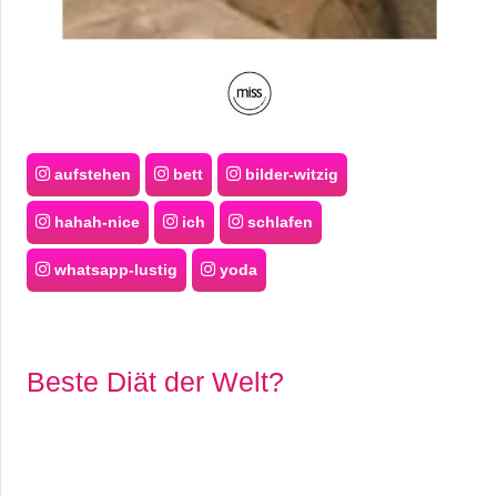
r
b
c
o
aufstehen
bett
bilder-witzig
d
hahah-nice
ich
schlafen
e
whatsapp-lustig
yoda
Beste Diät der Welt?