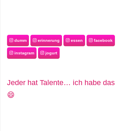
dumm
erinnerung
essen
facebook
instagram
jogurt
Jeder hat Talente… ich habe das
😄