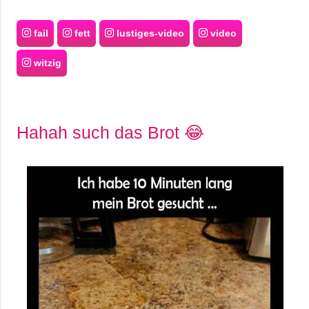
fail
fett
lustiges-video
video
witzig
Hahah such das Brot 😂