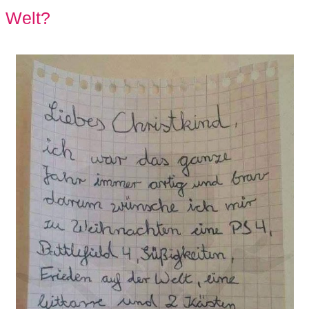
Welt?
C
o
m
p
u
t
e
r
C