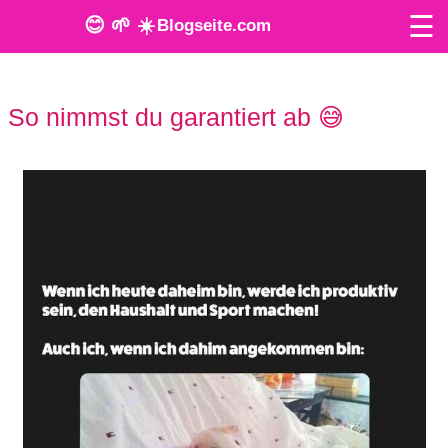
☰
😊 🌱 ☀️
Blogseite.com
O
So nimmst du garantiert ab 😅
n
l
i
n
e
T
o
o
l