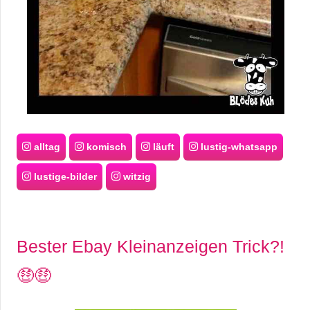
alltag
komisch
läuft
lustig-whatsapp
lustige-bilder
witzig
Bester Ebay Kleinanzeigen Trick?!
🤑🤑