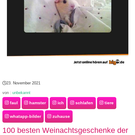
s
S
h
o
r
t
23. November 2021
c
von :
unbekannt
faul
hamster
ich
schlafen
tiere
u
whatapp-bilder
zuhause
t
100 besten Weinachtsgeschenke der
s