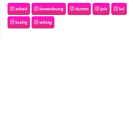
arbeit
bewerbung
dumm
job
lol
lustig
witzig