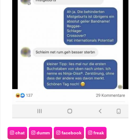
chat
dumm
facebook
freak