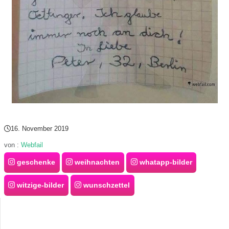
S
S
Wordpress
U
b
16. November 2019
von :
Webfail
u
geschenke
weihnachten
whatapp-bilder
n
witzige-bilder
wunschzettel
t
u