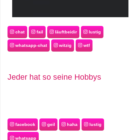
chat
fail
läuftbeidir
lustig
whatsapp-chat
witzig
wtf
Jeder hat so seine Hobbys
facebook
geil
haha
lustig
whatsapp