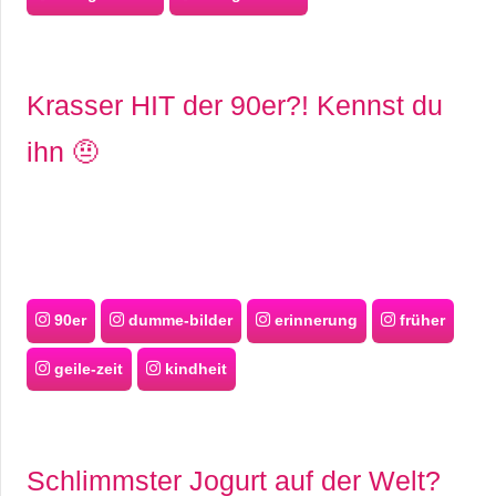
Krasser HIT der 90er?! Kennst du
ihn 🤨
90er
dumme-bilder
erinnerung
früher
geile-zeit
kindheit
Schlimmster Jogurt auf der Welt?