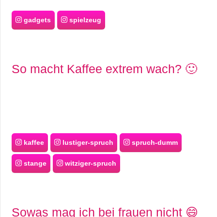
gadgets
spielzeug
So macht Kaffee extrem wach? 🙂
kaffee
lustiger-spruch
spruch-dumm
stange
witziger-spruch
Sowas mag ich bei frauen nicht 😄