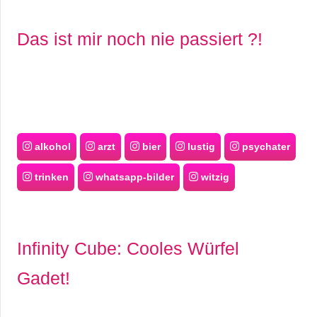
Das ist mir noch nie passiert ?!
alkohol
arzt
bier
lustig
psychater
trinken
whatsapp-bilder
witzig
Infinity Cube: Cooles Würfel
Gadet!