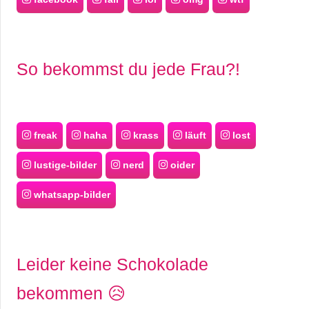
So bekommst du jede Frau?!
freak
haha
krass
läuft
lost
lustige-bilder
nerd
oider
whatsapp-bilder
Leider keine Schokolade
bekommen 😥