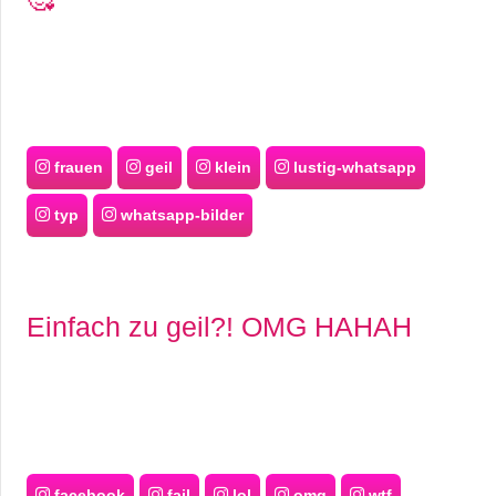
frauen
geil
klein
lustig-whatsapp
typ
whatsapp-bilder
Einfach zu geil?! OMG HAHAH
facebook
fail
lol
omg
wtf