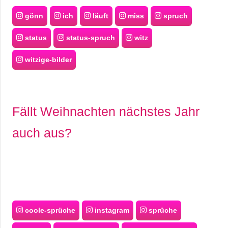
gönn
ich
läuft
miss
spruch
status
status-spruch
witz
witzige-bilder
Fällt Weihnachten nächstes Jahr
auch aus?
coole-sprüche
instagram
sprüche