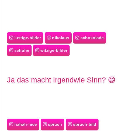
lustige-bilder
nikolaus
schokolade
schuhe
witzige-bilder
Ja das macht irgendwie Sinn? 😄
hahah-nice
spruch
spruch-bild