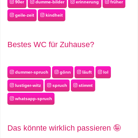
90er
dumme-bilder
erinnerung
früher
geile-zeit
kindheit
Bestes WC für Zuhause?
dummer-spruch
gönn
läuft
lol
lustiger-witz
spruch
stimmt
whatsapp-spruch
Das könnte wirklich passieren 🤪