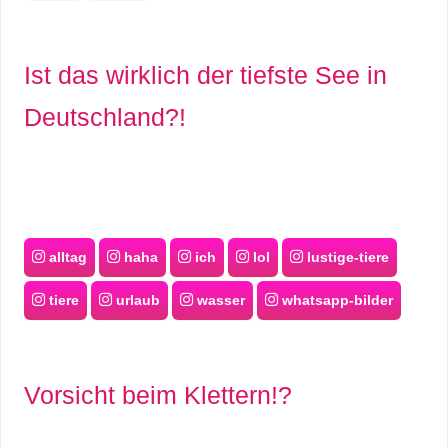
Ist das wirklich der tiefste See in
Deutschland?!
alltag
haha
ich
lol
lustige-tiere
tiere
urlaub
wasser
whatsapp-bilder
Vorsicht beim Klettern!?