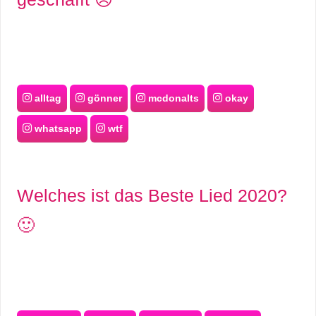
alltag
gönner
mcdonalts
okay
whatsapp
wtf
Welches ist das Beste Lied 2020?
🙂