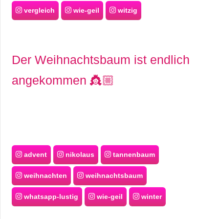
vergleich
wie-geil
witzig
Der Weihnachtsbaum ist endlich
angekommen 👸🏼
advent
nikolaus
tannenbaum
weihnachten
weihnachtsbaum
whatsapp-lustig
wie-geil
winter