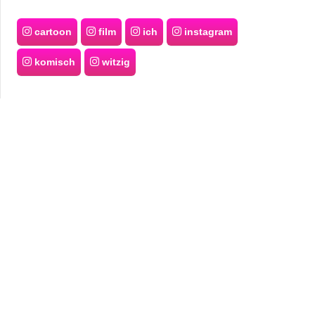
cartoon
film
ich
instagram
komisch
witzig