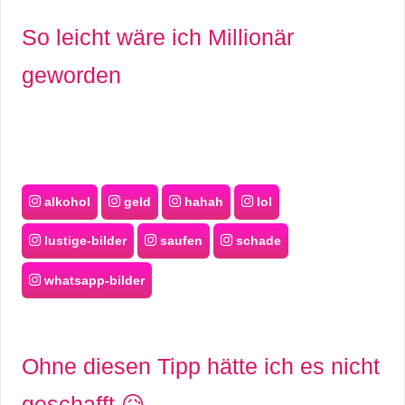
So leicht wäre ich Millionär
geworden
alkohol
geld
hahah
lol
lustige-bilder
saufen
schade
whatsapp-bilder
Ohne diesen Tipp hätte ich es nicht
geschafft 😥