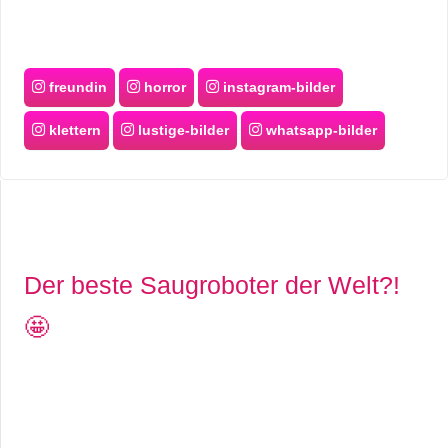
freundin
horror
instagram-bilder
klettern
lustige-bilder
whatsapp-bilder
Der beste Saugroboter der Welt?!
🤩