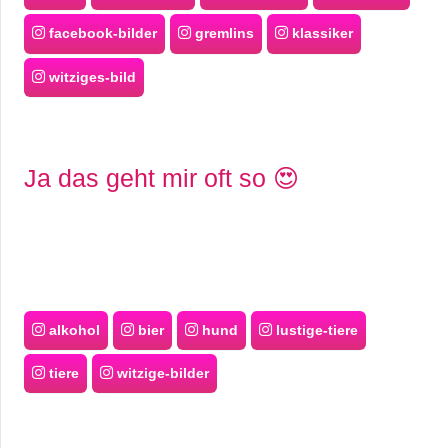
facebook-bilder
gremlins
klassiker
witziges-bild
Ja das geht mir oft so 😍
alkohol
bier
hund
lustige-tiere
tiere
witzige-bilder