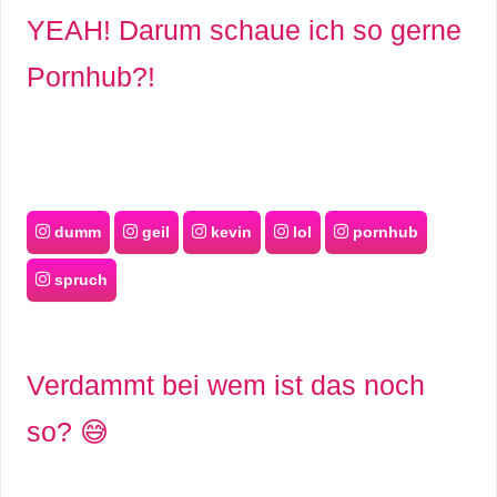
/
YEAH! Darum schaue ich so gerne
L
Pornhub?!
i
n
u
x
dumm
geil
kevin
lol
pornhub
spruch
H
e
Verdammt bei wem ist das noch
x
so? 😅
F
a