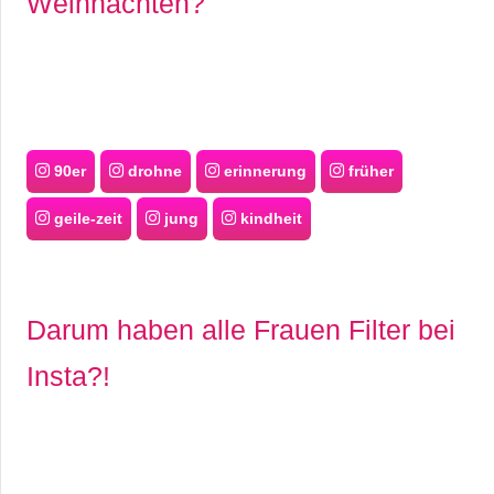
Weihnachten?
90er
drohne
erinnerung
früher
geile-zeit
jung
kindheit
Darum haben alle Frauen Filter bei
Insta?!