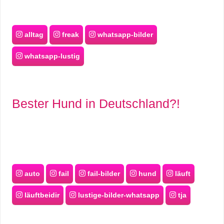
alltag
freak
whatsapp-bilder
whatsapp-lustig
Bester Hund in Deutschland?!
auto
fail
fail-bilder
hund
läuft
läuftbeidir
lustige-bilder-whatsapp
tja