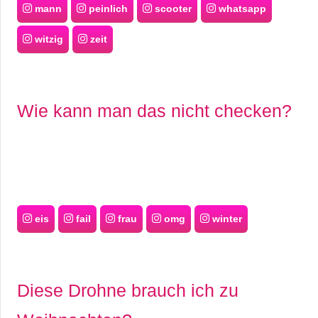
mann
peinlich
scooter
whatsapp
witzig
zeit
Wie kann man das nicht checken?
eis
fail
frau
omg
winter
Diese Drohne brauch ich zu