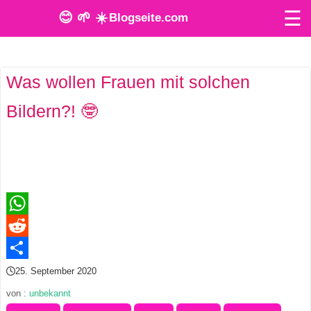
☰
😊 🌱 ☀️
Blogseite.com
O
Was wollen Frauen mit solchen
n
Bildern?! 🤓
l
i
n
e
T
WhatsApp
o
Reddit
Teilen
25. September 2020
o
von :
unbekannt
l