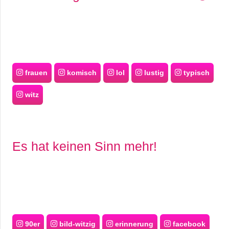
frauen
komisch
lol
lustig
typisch
witz
Es hat keinen Sinn mehr!
90er
bild-witzig
erinnerung
facebook