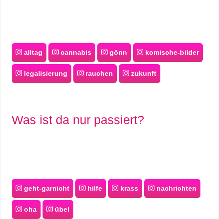
alltag
cannabis
gönn
komische-bilder
legalisierung
rauchen
zukunft
Was ist da nur passiert?
geht-garnicht
hilfe
krass
nachrichten
oha
übel