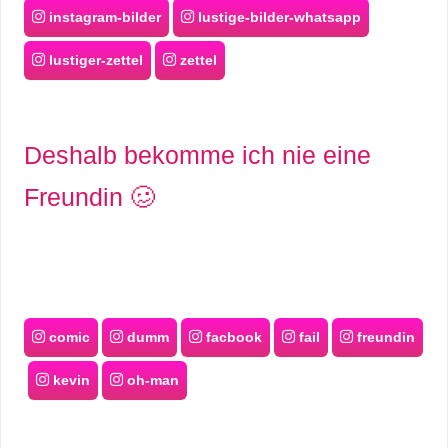
S
instagram-bilder
lustige-bilder-whatsapp
S
lustiger-zettel
zettel
Wordpress
Deshalb bekomme ich nie eine
Freundin 🥴
U
b
u
n
comic
dumm
facbook
fail
freundin
t
kevin
oh-man
u