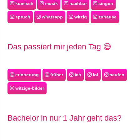
komisch
musik
nachbar
singen
spruch
whatsapp
witzig
zuhause
Das passiert mir jeden Tag 😅
erinnerung
früher
ich
lol
saufen
witzige-bilder
Bachelor in nur 1 Jahr geht das?