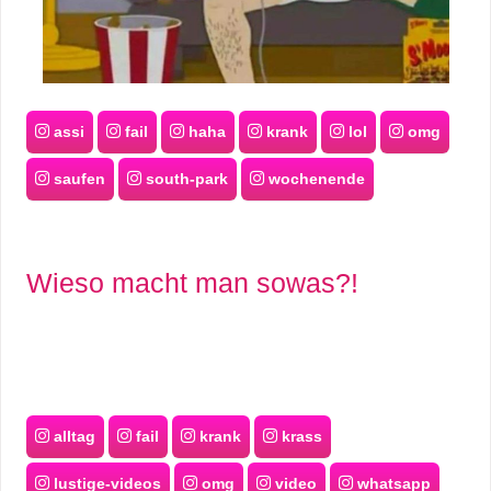
assi
fail
haha
krank
lol
omg
saufen
south-park
wochenende
Wieso macht man sowas?!
alltag
fail
krank
krass
lustige-videos
omg
video
whatsapp