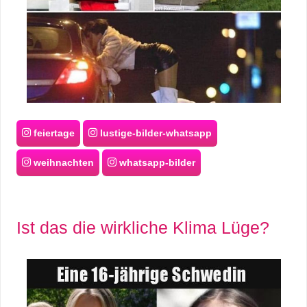
feiertage
lustige-bilder-whatsapp
weihnachten
whatsapp-bilder
Ist das die wirkliche Klima Lüge?