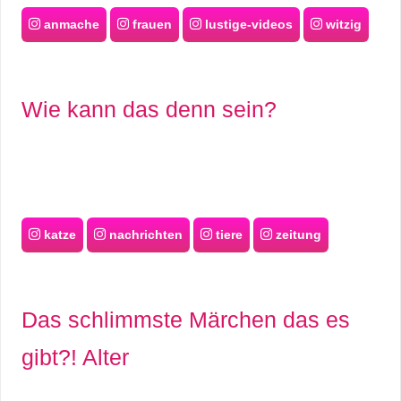
anmache
frauen
lustige-videos
witzig
Wie kann das denn sein?
katze
nachrichten
tiere
zeitung
Das schlimmste Märchen das es
gibt?! Alter