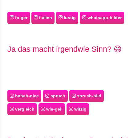
folger
italien
lustig
whatsapp-bilder
Ja das macht irgendwie Sinn? 😄
hahah-nice
spruch
spruch-bild
vergleich
wie-geil
witzig