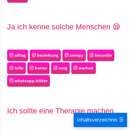
Ja ich kenne solche Menschen 😪
alltag
beziehung
creepy
freundin
hilfe
horror
omg
warheit
whatsapp-bilder
Ich sollte eine Therapie machen
Inhaltsverzeichnis ☰