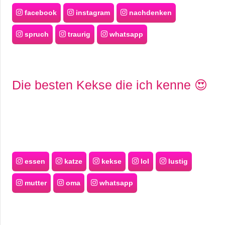
facebook
instagram
nachdenken
spruch
traurig
whatsapp
Die besten Kekse die ich kenne 😍
essen
katze
kekse
lol
lustig
mutter
oma
whatsapp