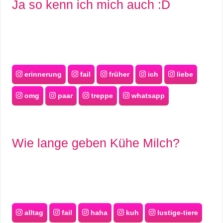
Ja so kenn ich mich auch :D
erinnerung
fail
früher
ich
liebe
omg
paar
treppe
whatsapp
Wie lange geben Kühe Milch?
alltag
fail
haha
kuh
lustige-tiere