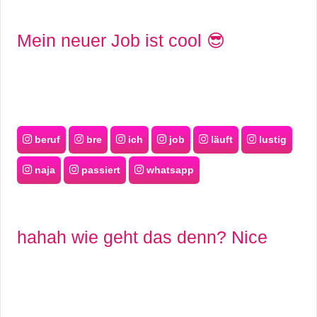
Mein neuer Job ist cool 😎
beruf
bre
ich
job
läuft
lustig
naja
passiert
whatsapp
hahah wie geht das denn? Nice