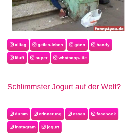
alltag
geiles-leben
gönn
handy
läuft
super
whatsapp-life
Schlimmster Jogurt auf der Welt?
dumm
erinnerung
essen
facebook
instagram
jogurt