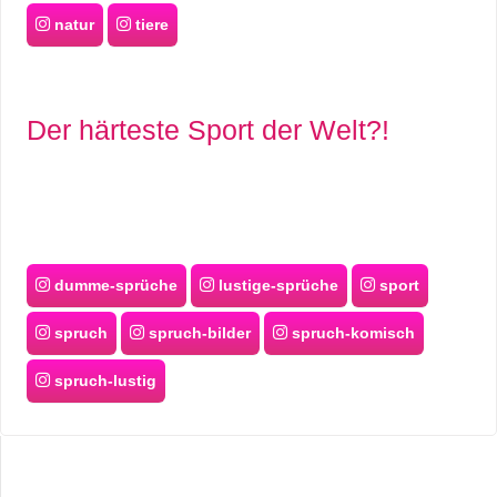
natur
tiere
Der härteste Sport der Welt?!
dumme-sprüche
lustige-sprüche
sport
spruch
spruch-bilder
spruch-komisch
spruch-lustig