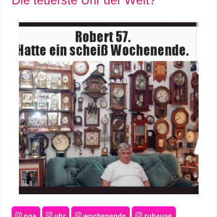
opa
uhr
wochenende
zuhause