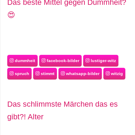
Das beste Mittel gegen Dummheit?
😍
dummheit
facebook-bilder
lustiger-witz
spruch
stimmt
whatsapp-bilder
witzig
Das schlimmste Märchen das es
gibt?! Alter