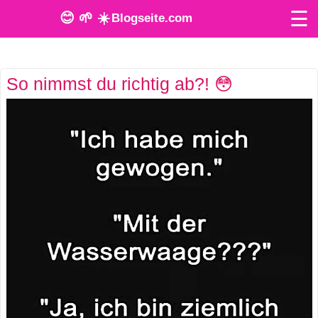
☰
😊 🌱 ☀️
Blogseite.com
O
So nimmst du richtig ab?! 😳
n
l
i
n
e
T
o
o
l