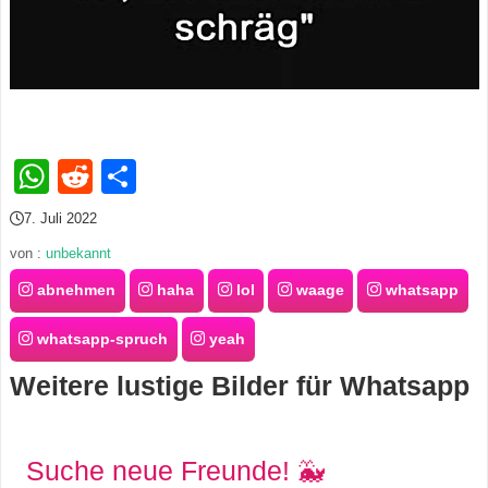
s
S
h
WhatsApp
Reddit
Teilen
o
7. Juli 2022
r
von :
unbekannt
abnehmen
haha
lol
waage
whatsapp
t
c
whatsapp-spruch
yeah
u
Weitere lustige Bilder für Whatsapp
t
Suche neue Freunde! 🐳
s