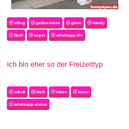
alltag
geiles-leben
gönn
handy
läuft
super
whatsapp-life
Ich bin eher so der Freizeittyp
arbeit
läuft
leben
luxus
whatsapp-status