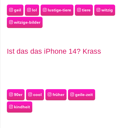
geil
lol
lustige-tiere
tiere
witzig
witzige-bilder
Ist das das iPhone 14? Krass
90er
cool
früher
geile-zeit
kindheit