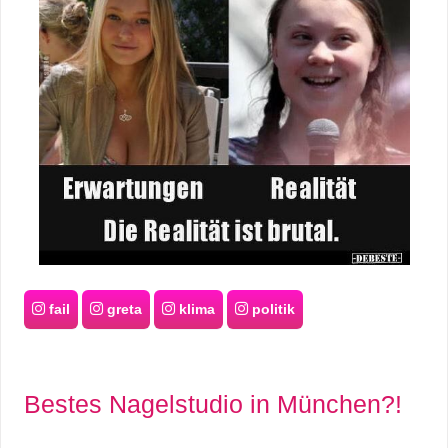
fail
greta
klima
politik
Bestes Nagelstudio in München?!