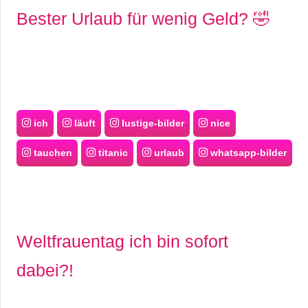
Bester Urlaub für wenig Geld? 🤣
ich
läuft
lustige-bilder
nice
tauchen
titanic
urlaub
whatsapp-bilder
Weltfrauentag ich bin sofort
dabei?!