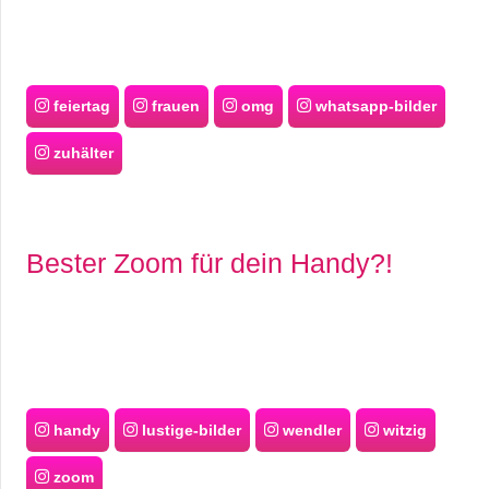
feiertag
frauen
omg
whatsapp-bilder
zuhälter
Bester Zoom für dein Handy?!
handy
lustige-bilder
wendler
witzig
zoom