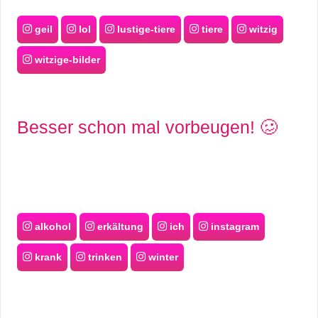
geil
lol
lustige-tiere
tiere
witzig
witzige-bilder
Besser schon mal vorbeugen! 🥴
alkohol
erkältung
ich
instagram
krank
trinken
winter