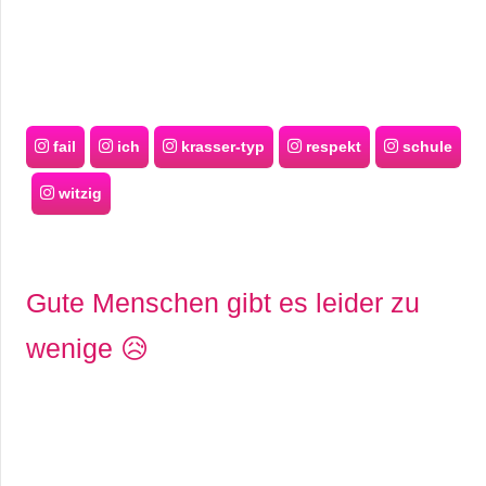
fail
ich
krasser-typ
respekt
schule
witzig
Gute Menschen gibt es leider zu
wenige 😥