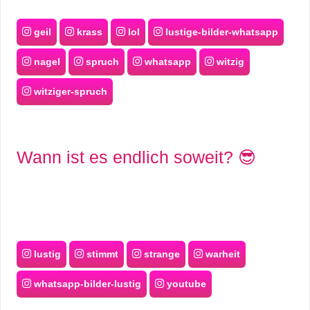
geil
krass
lol
lustige-bilder-whatsapp
nagel
spruch
whatsapp
witzig
witziger-spruch
Wann ist es endlich soweit? 😎
lustig
stimmt
strange
warheit
whatsapp-bilder-lustig
youtube