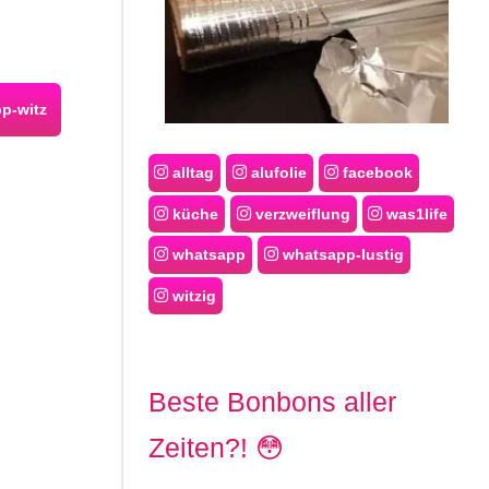
p-witz
alltag
alufolie
facebook
küche
verzweiflung
was1life
whatsapp
whatsapp-lustig
witzig
Beste Bonbons aller
Zeiten?! 😳