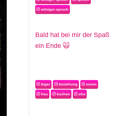
witziger-spruch
Bald hat bei mir der Spaß
ein Ende 🙀
ärger
beziehung
essen
frau
kuchen
oha