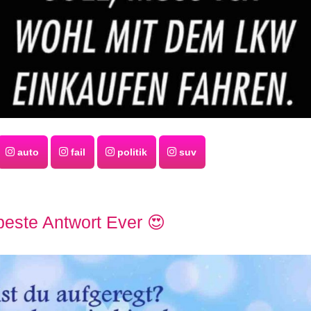
auto
fail
politik
suv
este Antwort Ever 😍