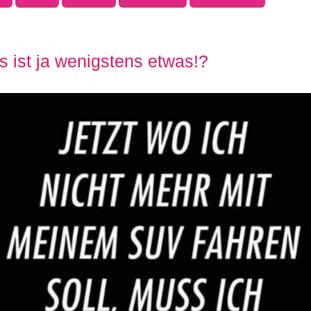
s ist ja wenigstens etwas!?