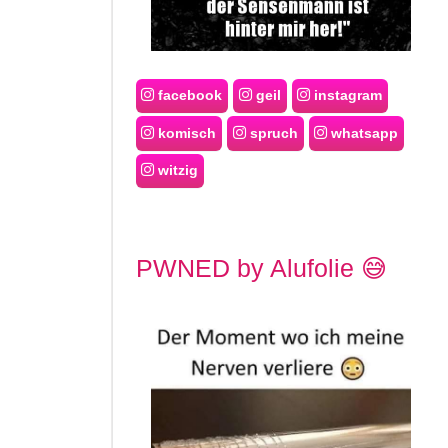
facebook
geil
instagram
komisch
spruch
whatsapp
witzig
PWNED by Alufolie 😅