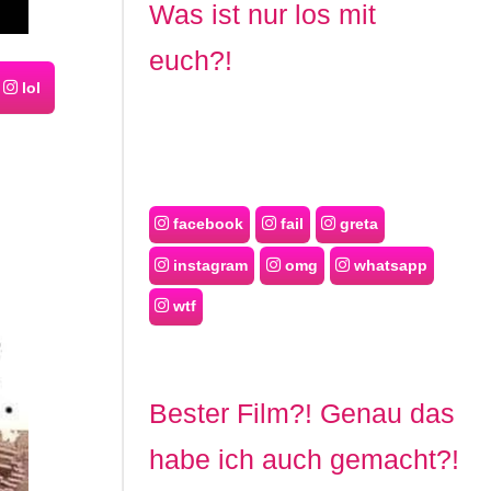
Was ist nur los mit
euch?!
lol
facebook
fail
greta
instagram
omg
whatsapp
wtf
Bester Film?! Genau das
habe ich auch gemacht?!