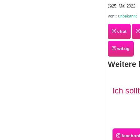
25. Mai 2022
von :
unbekannt
chat
witzig
Weitere 
Ich sol
faceboo