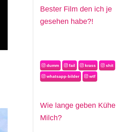
Bester Film den ich je
gesehen habe?!
dumm
fail
krass
shit
whatsapp-bilder
wtf
Wie lange geben Kühe
Milch?