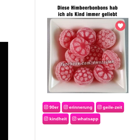
90er
erinnerung
geile-zeit
kindheit
whatsapp