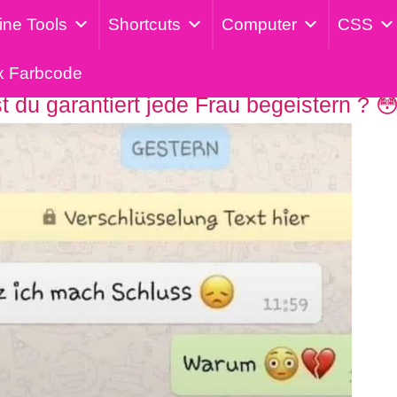
ine Tools
Shortcuts
Computer
CSS
x Farbcode
 du garantiert jede Frau begeistern ? 