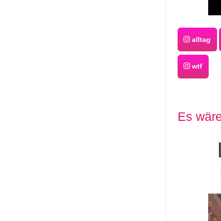
alltag
wtf
Es wäre