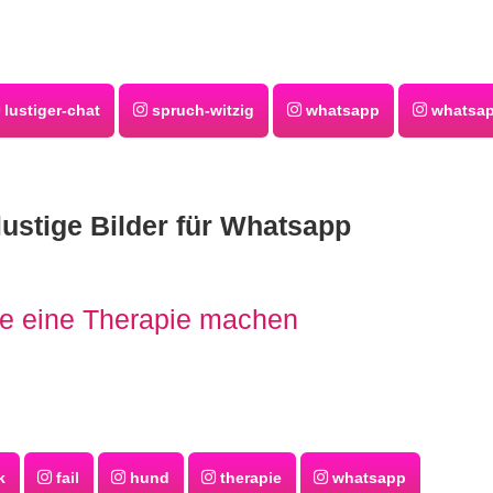
lustiger-chat
spruch-witzig
whatsapp
whatsap
lustige Bilder für Whatsapp
lte eine Therapie machen
k
fail
hund
therapie
whatsapp