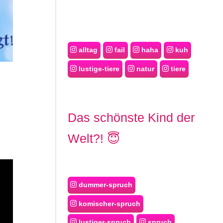
alltag
fail
haha
kuh
lustige-tiere
natur
tiere
Das schönste Kind der
Welt?! 😇
dummer-spruch
komischer-spruch
lustiger-spruch
spruch