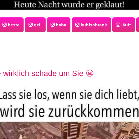
beste
geil
haha
kühlschrank
läuft
 wirklich schade um Sie 😬