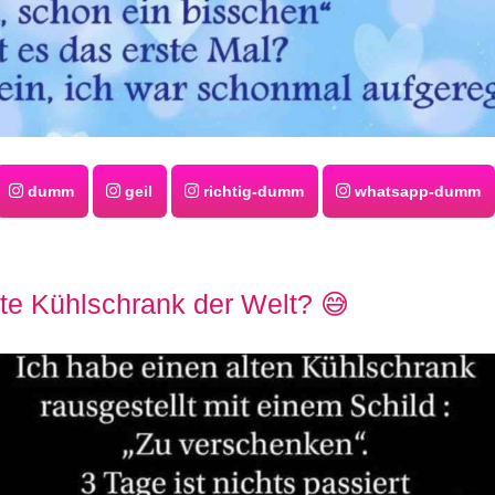
dumm
geil
richtig-dumm
whatsapp-dumm
te Kühlschrank der Welt? 😅