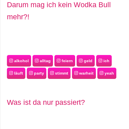
Darum mag ich kein Wodka Bull
mehr?!
alkohol
alltag
feiern
geld
ich
läuft
party
stimmt
warheit
yeah
Was ist da nur passiert?