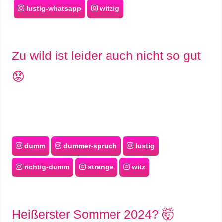
S
lustig-whatsapp
witzig
S
Zu wild ist leider auch nicht so gut
Wordpress
😟
U
b
u
dumm
dummer-spruch
lustig
n
richtig-dumm
strange
witz
t
u
Heißerster Sommer 2024? 🤯