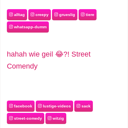
alltag
creepy
grueslig
tiere
whatsapp-dumm
hahah wie geil 😂?! Street
Comendy
facebook
lustige-videos
sack
street-comedy
witzig