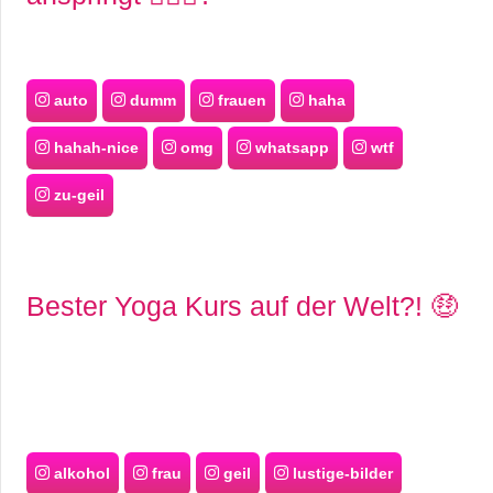
auto
dumm
frauen
haha
hahah-nice
omg
whatsapp
wtf
zu-geil
Bester Yoga Kurs auf der Welt?! 🤑
alkohol
frau
geil
lustige-bilder