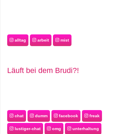
alltag
arbeit
mist
Läuft bei dem Brudi?!
chat
dumm
facebook
freak
lustiger-chat
omg
unterhaltung