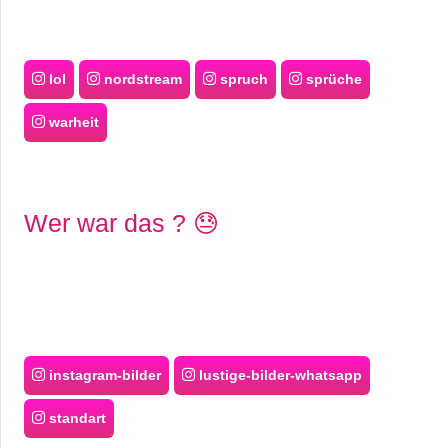
lol
nordstream
spruch
sprüche
warheit
Wer war das ? 😓
instagram-bilder
lustige-bilder-whatsapp
standart