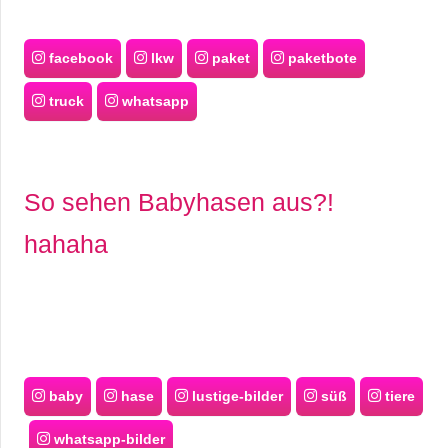
facebook
lkw
paket
paketbote
truck
whatsapp
So sehen Babyhasen aus?!
hahaha
baby
hase
lustige-bilder
süß
tiere
whatsapp-bilder