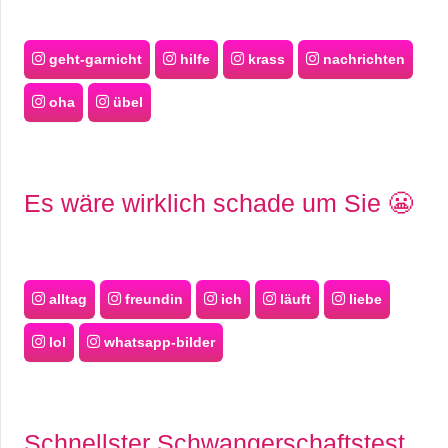
geht-garnicht
hilfe
krass
nachrichten
oha
übel
Es wäre wirklich schade um Sie 😬
alltag
freundin
ich
läuft
liebe
lol
whatsapp-bilder
Schnellster Schwangerschaftstest