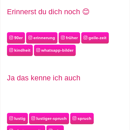
Erinnerst du dich noch 😊
90er
erinnerung
früher
geile-zeit
kindheit
whatsapp-bilder
Ja das kenne ich auch
lustig
lustiger-spruch
spruch