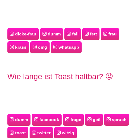
dicke-frau
dumm
fail
fett
frau
krass
omg
whatsapp
Wie lange ist Toast haltbar? 🤨
dumm
facebook
frage
geil
spruch
toast
twitter
witzig