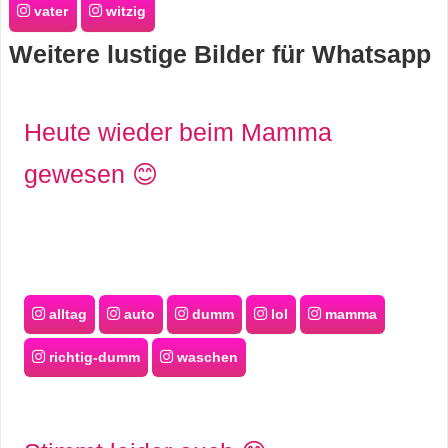
vater
witzig
s
Weitere lustige Bilder für Whatsapp
S
Heute wieder beim Mamma
h
gewesen 😊
o
r
t
c
alltag
auto
dumm
lol
mamma
u
richtig-dumm
waschen
t
s