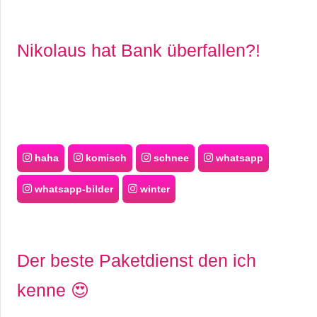
Nikolaus hat Bank überfallen?!
haha
komisch
schnee
whatsapp
whatsapp-bilder
winter
Der beste Paketdienst den ich
kenne 😍