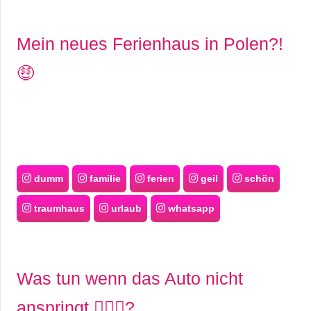
Mein neues Ferienhaus in Polen?!
🤑
dumm
familie
ferien
geil
schön
traumhaus
urlaub
whatsapp
Was tun wenn das Auto nicht
anspringt 🤷🏼‍♀️?