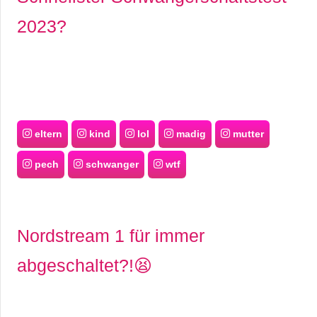
2023?
eltern
kind
lol
madig
mutter
pech
schwanger
wtf
Nordstream 1 für immer
abgeschaltet?!😫