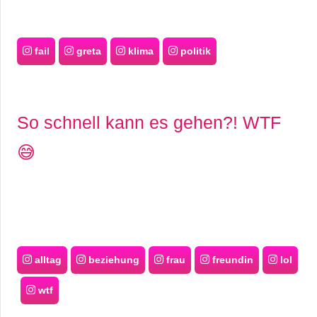
fail
greta
klima
politik
So schnell kann es gehen?! WTF
😅
alltag
beziehung
frau
freundin
lol
wtf