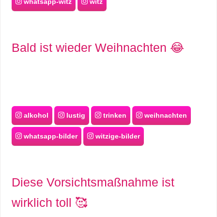
whatsapp-witz
witz
Bald ist wieder Weihnachten 😂
alkohol
lustig
trinken
weihnachten
whatsapp-bilder
witzige-bilder
Diese Vorsichtsmaßnahme ist
wirklich toll 🥰