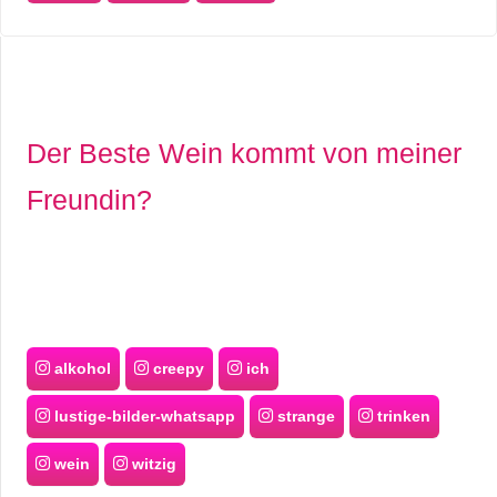
Der Beste Wein kommt von meiner
Freundin?
alkohol
creepy
ich
lustige-bilder-whatsapp
strange
trinken
wein
witzig