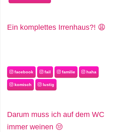
Ein komplettes Irrenhaus?! 😩
facebook
fail
familie
haha
komisch
lustig
Darum muss ich auf dem WC
immer weinen 😒