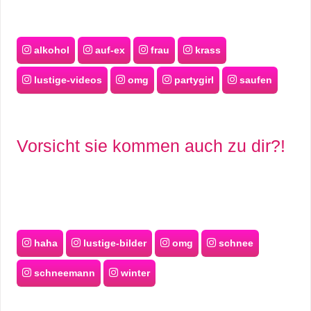
alkohol
auf-ex
frau
krass
lustige-videos
omg
partygirl
saufen
Vorsicht sie kommen auch zu dir?!
haha
lustige-bilder
omg
schnee
schneemann
winter