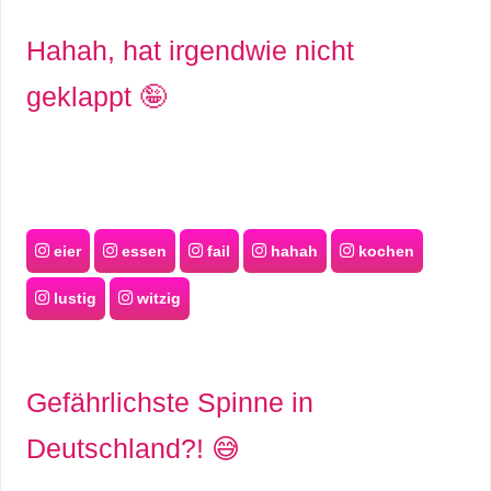
Hahah, hat irgendwie nicht
geklappt 🤪
eier
essen
fail
hahah
kochen
lustig
witzig
Gefährlichste Spinne in
Deutschland?! 😅