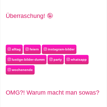
r
Überraschung! 🤪
b
c
o
d
alltag
feiern
instagram-bilder
e
lustige-bilder-dumm
party
whatsapp
wochenende
OMG?! Warum macht man sowas?