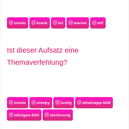
comic
krank
lol
warum
wtf
Ist dieser Aufsatz eine
Themaverfehlung?
comic
creepy
lustig
whatsapp-bild
witziges-bild
zeichnung