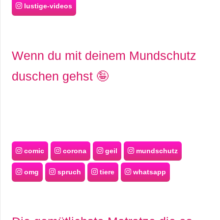
lustige-videos
Wenn du mit deinem Mundschutz
duschen gehst 🤪
comic
corona
geil
mundschutz
omg
spruch
tiere
whatsapp