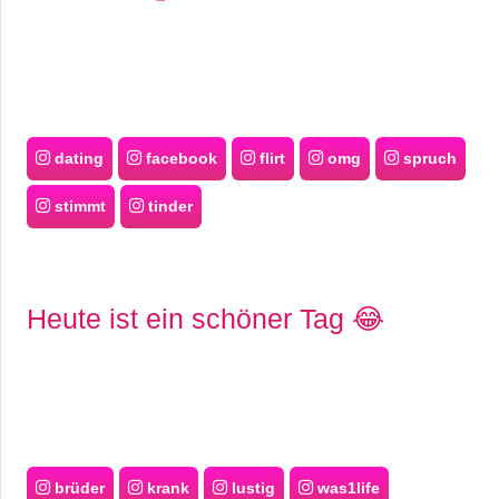
dating
facebook
flirt
omg
spruch
stimmt
tinder
Heute ist ein schöner Tag 😂
brüder
krank
lustig
was1life