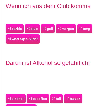
Wenn ich aus dem Club komme
barbie
club
geil
morgen
omg
whatsapp-bilder
Darum ist Alkohol so gefährlich!
alkohol
besoffen
fail
frauen