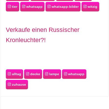
tier
whatsapp
whatsapp-bilder
witzig
Verkaufe einen Russischer
Kronleuchter?!
alltag
decke
lampe
whatsapp
zuhause