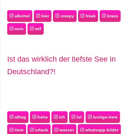
alkohol
bier
creepy
freak
krass
nein
wtf
Ist das wirklich der tiefste See in
Deutschland?!
alltag
haha
ich
lol
lustige-tiere
tiere
urlaub
wasser
whatsapp-bilder