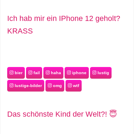
Ich hab mir ein IPhone 12 geholt?
KRASS
bier
fail
haha
iphone
lustig
lustige-bilder
omg
wtf
Das schönste Kind der Welt?! 😇