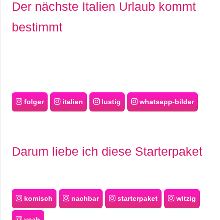
Der nächste Italien Urlaub kommt
bestimmt
folger
italien
lustig
whatsapp-bilder
Darum liebe ich diese Starterpaket
komisch
nachbar
starterpaket
witzig
yeah