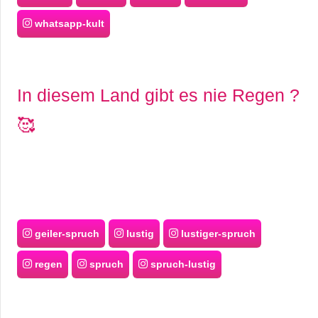
whatsapp-kult
In diesem Land gibt es nie Regen ?
🥰
geiler-spruch
lustig
lustiger-spruch
regen
spruch
spruch-lustig