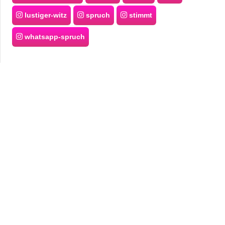
lustiger-witz
spruch
stimmt
whatsapp-spruch