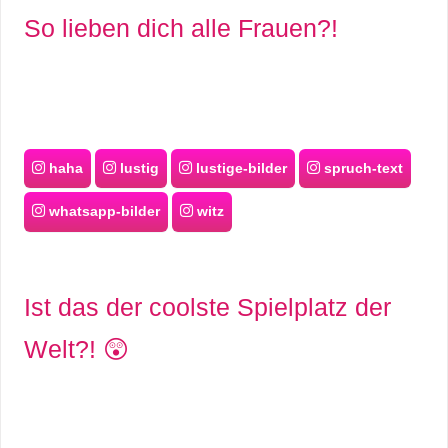
So lieben dich alle Frauen?!
s
S
h
haha
lustig
lustige-bilder
spruch-text
o
whatsapp-bilder
witz
r
t
Ist das der coolste Spielplatz der
c
Welt?! 😲
u
t
s