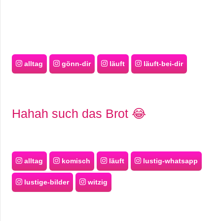
alltag
gönn-dir
läuft
läuft-bei-dir
Hahah such das Brot 😂
alltag
komisch
läuft
lustig-whatsapp
lustige-bilder
witzig