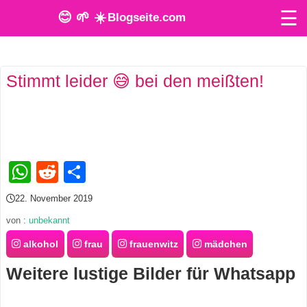
☰
😊 🌱 ☀️
Blogseite.com
O
Stimmt leider 😅 bei den meißten!
n
l
i
n
WhatsApp
Reddit
Teilen
e
22. November 2019
T
von :
unbekannt
o
alkohol
frau
frauenwitz
mädchen
Weitere lustige Bilder für Whatsapp
o
l