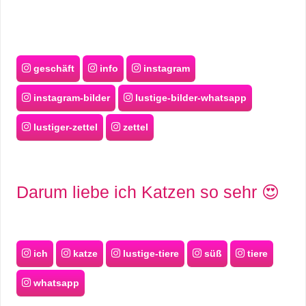
geschäft
info
instagram
instagram-bilder
lustige-bilder-whatsapp
lustiger-zettel
zettel
Darum liebe ich Katzen so sehr 😍
ich
katze
lustige-tiere
süß
tiere
whatsapp