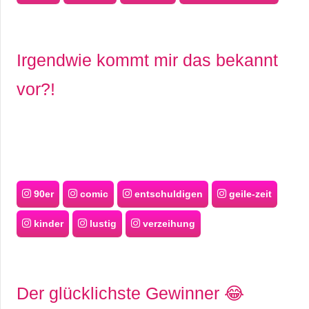
Irgendwie kommt mir das bekannt
vor?!
90er
comic
entschuldigen
geile-zeit
kinder
lustig
verzeihung
Der glücklichste Gewinner 😂