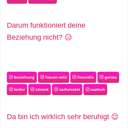
Darum funktioniert deine
Beziehung nicht? 😥
beziehung
frauen-witz
freundin
genau
leider
stimmt
verheiratet
warheit
Da bin ich wirklich sehr beruhigt 😌