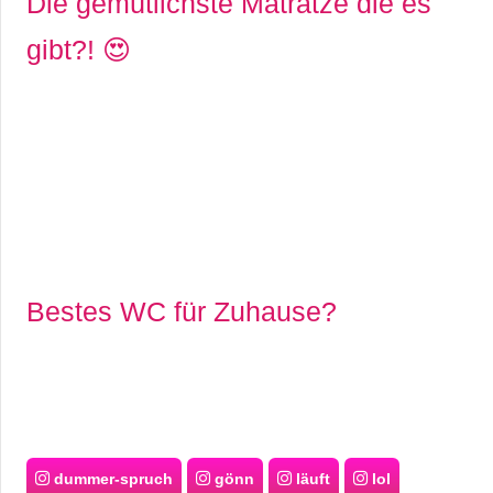
Die gemütlichste Matratze die es
gibt?! 😍
Bestes WC für Zuhause?
dummer-spruch
gönn
läuft
lol