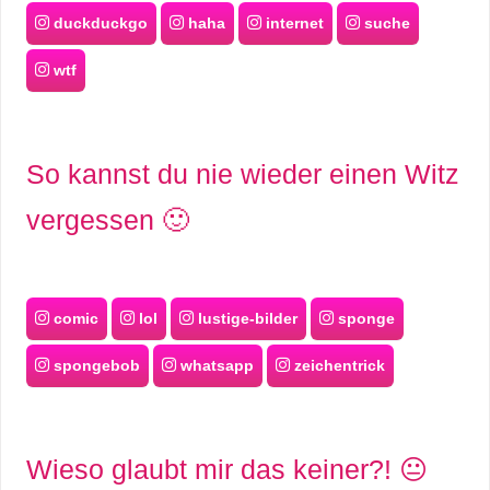
/
duckduckgo
haha
internet
suche
L
wtf
i
n
So kannst du nie wieder einen Witz
u
vergessen 🙂
x
H
comic
lol
lustige-bilder
sponge
e
spongebob
whatsapp
zeichentrick
x
F
Wieso glaubt mir das keiner?! 😐
a