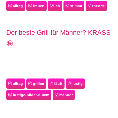
alltag
frauen
ich
stimmt
theorie
Der beste Grill für Männer? KRASS
🤪
alltag
grillen
läuft
lustig
lustige-bilder-dumm
männer