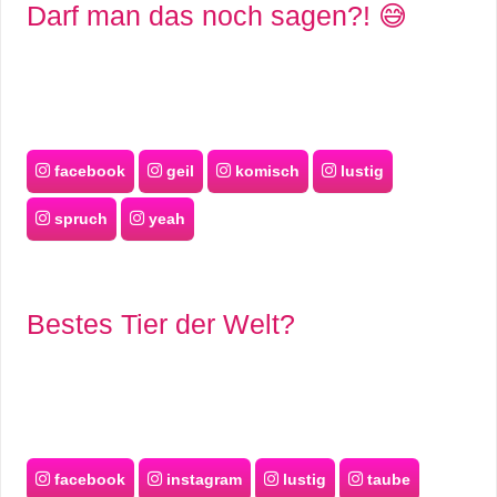
Darf man das noch sagen?! 😅
facebook
geil
komisch
lustig
spruch
yeah
Bestes Tier der Welt?
facebook
instagram
lustig
taube