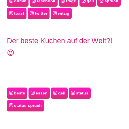
dumm
facebook
frage
geil
spruch
toast
twitter
witzig
Der beste Kuchen auf der Welt?!
😍
beste
essen
geil
status
status-spruch