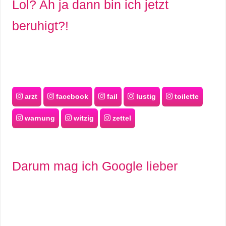
Lol? Ah ja dann bin ich jetzt
S
beruhigt?!
S
Wordpress
arzt
facebook
fail
lustig
toilette
U
warnung
witzig
zettel
b
u
Darum mag ich Google lieber
n
t
u