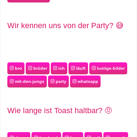
Wir kennen uns von der Party? 😅
bro
brüder
ich
läuft
lustige-bilder
mit-den-jungs
party
whatsapp
Wie lange ist Toast haltbar? 🤨