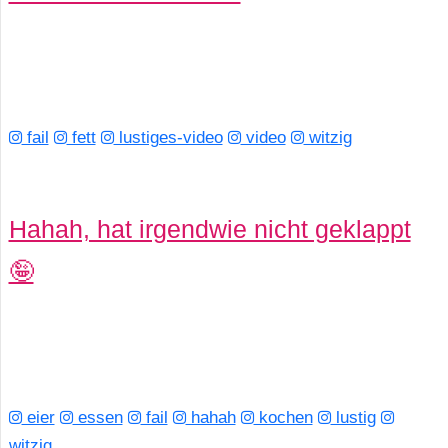
fail
fett
lustiges-video
video
witzig
Hahah, hat irgendwie nicht geklappt
🤪
eier
essen
fail
hahah
kochen
lustig
witzig