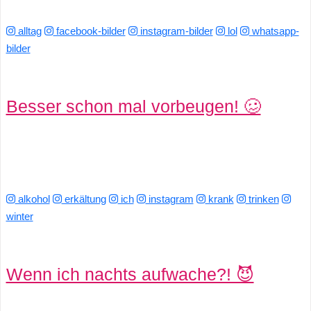
r
alltag
facebook-bilder
instagram-bilder
lol
whatsapp-
bilder
b
c
Besser schon mal vorbeugen! 🥴
o
d
e
alkohol
erkältung
ich
instagram
krank
trinken
winter
Wenn ich nachts aufwache?! 😈