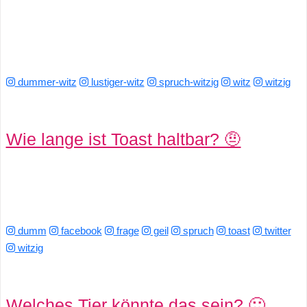
dummer-witz
lustiger-witz
spruch-witzig
witz
witzig
Wie lange ist Toast haltbar? 🤨
dumm
facebook
frage
geil
spruch
toast
twitter
witzig
Welches Tier könnte das sein? 🙂