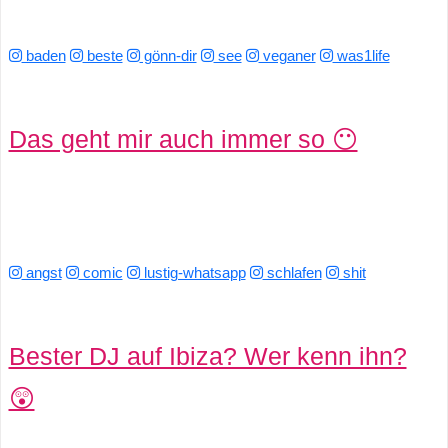
S
S
baden
beste
gönn-dir
see
veganer
was1life
Wordpress
Das geht mir auch immer so 😶
U
b
angst
comic
lustig-whatsapp
schlafen
shit
u
n
Bester DJ auf Ibiza? Wer kenn ihn?
t
😲
u