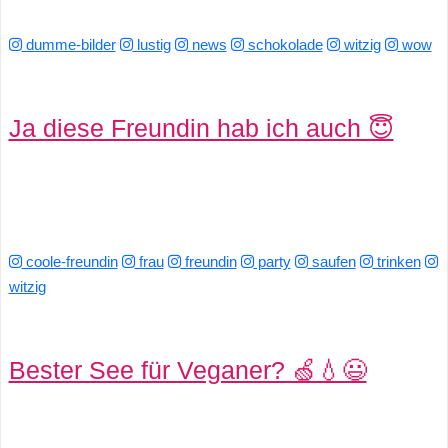
dumme-bilder
lustig
news
schokolade
witzig
wow
C
o
Ja diese Freundin hab ich auch 😇
m
p
u
t
coole-freundin
frau
freundin
party
saufen
trinken
witzig
e
r
Bester See für Veganer? 🍏💧😃
C