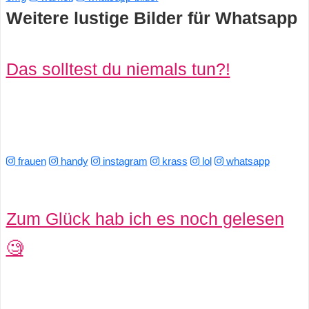
Weitere lustige Bilder für Whatsapp
s
Das solltest du niemals tun?!
S
h
o
r
frauen
handy
instagram
krass
lol
whatsapp
t
c
Zum Glück hab ich es noch gelesen
u
🧐
t
s