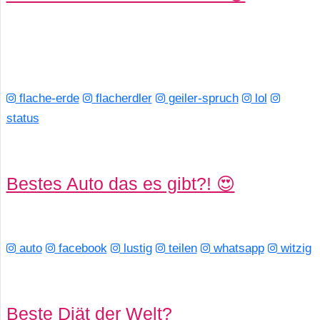
flache-erde
flacherdler
geiler-spruch
lol
status
Bestes Auto das es gibt?! 😍
auto
facebook
lustig
teilen
whatsapp
witzig
Beste Diät der Welt?