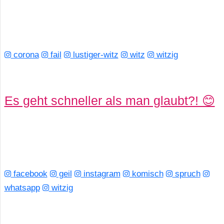
corona
fail
lustiger-witz
witz
witzig
Es geht schneller als man glaubt?! 😊
facebook
geil
instagram
komisch
spruch
whatsapp
witzig