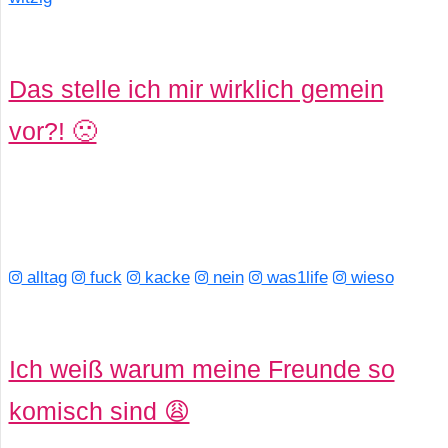
Das stelle ich mir wirklich gemein
vor?! 🙁
alltag
fuck
kacke
nein
was1life
wieso
Ich weiß warum meine Freunde so
komisch sind 😩