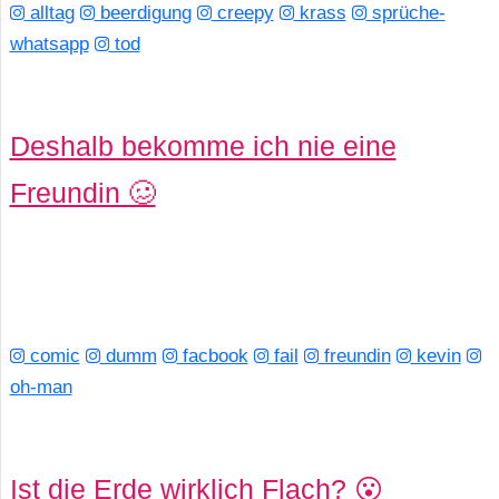
alltag
beerdigung
creepy
krass
sprüche-
whatsapp
tod
Deshalb bekomme ich nie eine
Freundin 🥴
comic
dumm
facbook
fail
freundin
kevin
oh-man
Ist die Erde wirklich Flach? 😮