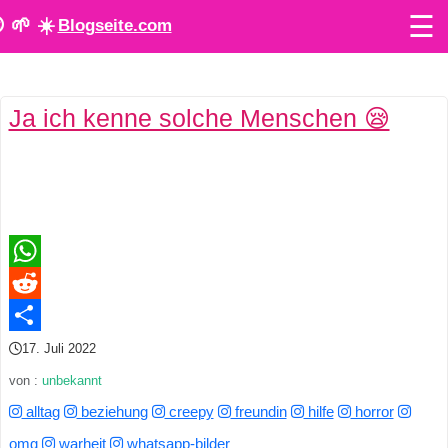
☰
 🌱 ☀️
Blogseite.com
O
Ja ich kenne solche Menschen 😪
n
l
i
n
e
WhatsApp
Reddit
T
Teilen
17. Juli 2022
o
von :
unbekannt
o
alltag
beziehung
creepy
freundin
hilfe
horror
l
omg
warheit
whatsapp-bilder