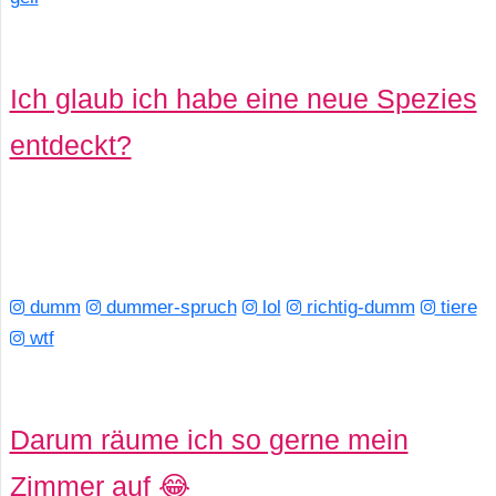
Ich glaub ich habe eine neue Spezies
entdeckt?
dumm
dummer-spruch
lol
richtig-dumm
tiere
wtf
Darum räume ich so gerne mein
Zimmer auf 😂