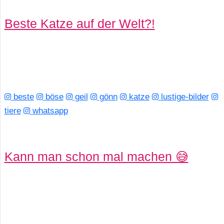
Beste Katze auf der Welt?!
beste
böse
geil
gönn
katze
lustige-bilder
tiere
whatsapp
Kann man schon mal machen 😅