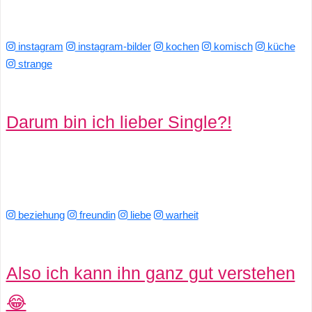
instagram
instagram-bilder
kochen
komisch
küche
strange
Darum bin ich lieber Single?!
beziehung
freundin
liebe
warheit
Also ich kann ihn ganz gut verstehen
😂