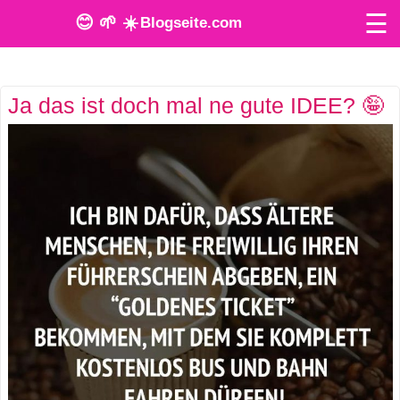
☰
😊 🌱 ☀️
Blogseite.com
O
Ja das ist doch mal ne gute IDEE? 🤪
n
l
i
n
e
T
o
o
l