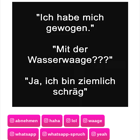
abnehmen
haha
lol
waage
whatsapp
whatsapp-spruch
yeah