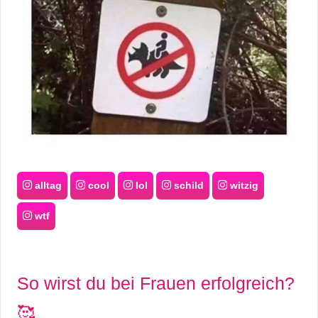
alltag
cool
lol
schild
witzig
wtf
So wirst du bei Frauen erfolgreich?
🥰