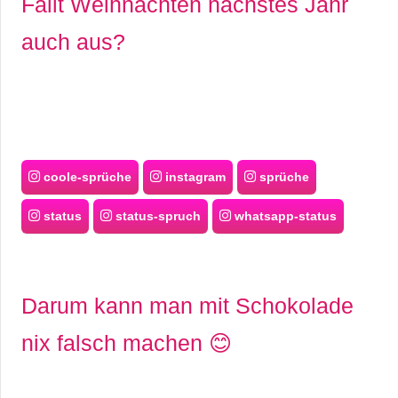
Fällt Weihnachten nächstes Jahr
auch aus?
coole-sprüche
instagram
sprüche
status
status-spruch
whatsapp-status
Darum kann man mit Schokolade
nix falsch machen 😊