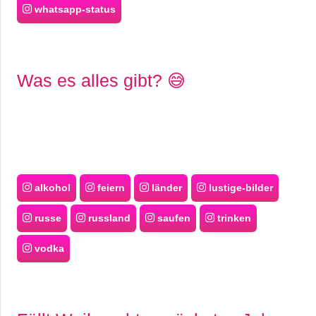
whatsapp-status
Was es alles gibt? 😅
alkohol
feiern
länder
lustige-bilder
russe
russland
saufen
trinken
vodka