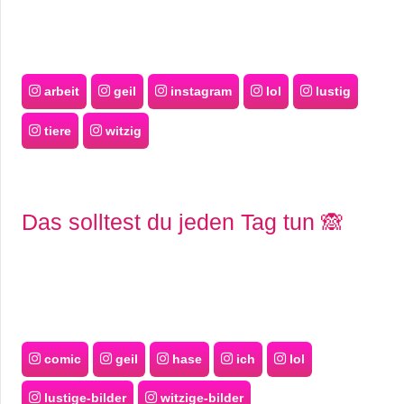
arbeit
geil
instagram
lol
lustig
tiere
witzig
Das solltest du jeden Tag tun 🙈
comic
geil
hase
ich
lol
lustige-bilder
witzige-bilder