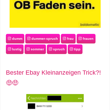
dumm
dummer-spruch
frau
frauen
lustig
sommer
spruch
tipp
Bester Ebay Kleinanzeigen Trick?!
🤑🤑