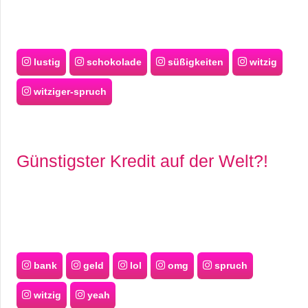
lustig
schokolade
süßigkeiten
witzig
witziger-spruch
Günstigster Kredit auf der Welt?!
bank
geld
lol
omg
spruch
witzig
yeah