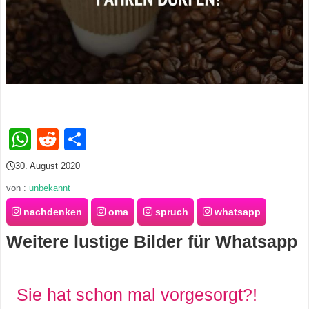
s
S
h
o
WhatsApp
Reddit
Teilen
r
30. August 2020
t
von :
unbekannt
nachdenken
oma
spruch
whatsapp
c
Weitere lustige Bilder für Whatsapp
u
t
Sie hat schon mal vorgesorgt?!
s