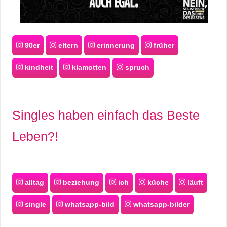
90er
eltern
erinnerung
früher
kindheit
klamotten
spruch
Singles haben einfach das Beste
Leben?!
alltag
beziehung
ich
küche
läuft
single
whatsapp-bild
whatsapp-bilder