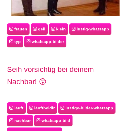
frauen
geil
klein
lustig-whatsapp
typ
whatsapp-bilder
Seih vorsichtig bei deinem
Nachbar! 😲
läuft
läuftbeidir
lustige-bilder-whatsapp
nachbar
whatsapp-bild