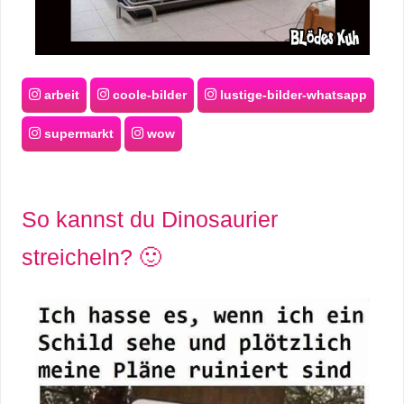
arbeit
coole-bilder
lustige-bilder-whatsapp
supermarkt
wow
So kannst du Dinosaurier
streicheln? 🙂