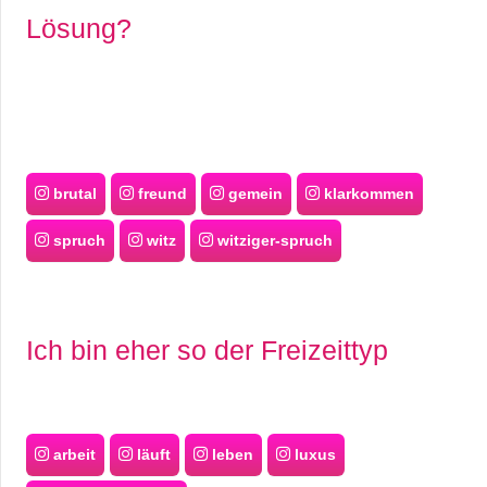
Lösung?
brutal
freund
gemein
klarkommen
spruch
witz
witziger-spruch
Ich bin eher so der Freizeittyp
arbeit
läuft
leben
luxus