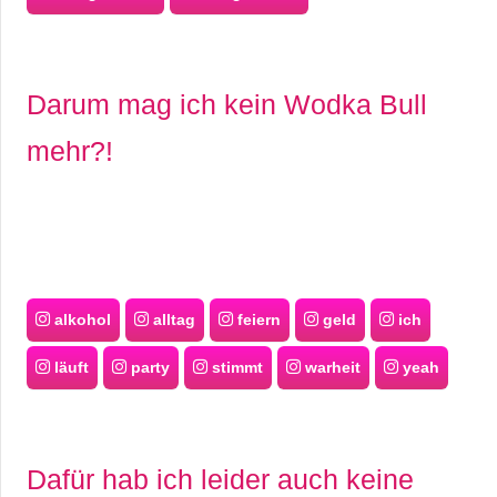
Darum mag ich kein Wodka Bull
mehr?!
alkohol
alltag
feiern
geld
ich
läuft
party
stimmt
warheit
yeah
Dafür hab ich leider auch keine