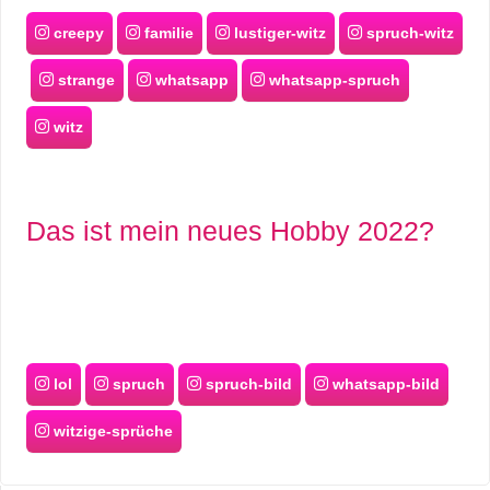
creepy
familie
lustiger-witz
spruch-witz
strange
whatsapp
whatsapp-spruch
witz
Das ist mein neues Hobby 2022?
lol
spruch
spruch-bild
whatsapp-bild
witzige-sprüche