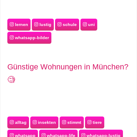
lernen
lustig
schule
uni
whatsapp-bilder
Günstige Wohnungen in München?
🧐
alltag
insekten
stimmt
tiere
whatsapp
whatsapp-life
whatsapp-lustig