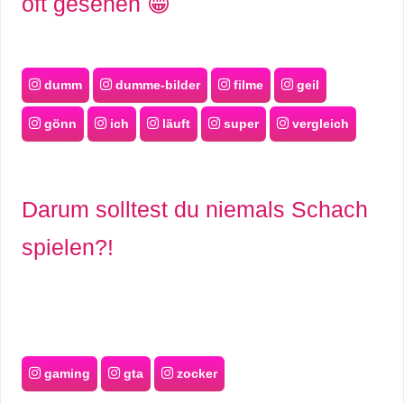
oft gesehen 😁
dumm
dumme-bilder
filme
geil
gönn
ich
läuft
super
vergleich
Darum solltest du niemals Schach
spielen?!
gaming
gta
zocker