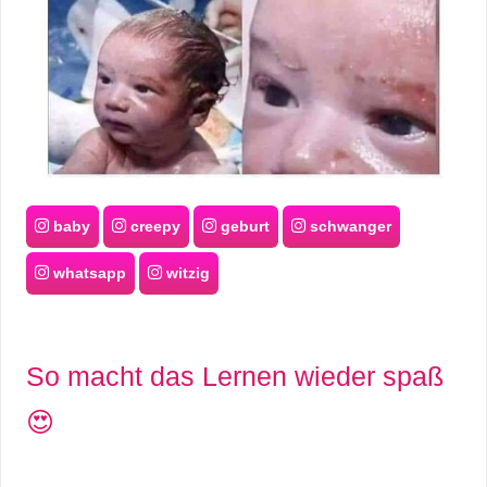
baby
creepy
geburt
schwanger
whatsapp
witzig
So macht das Lernen wieder spaß
😍