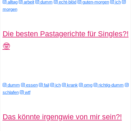
alltag
arbeit
dumm
echt-blöd
guten-morgen
ich
morgen
Die besten Pastagerichte für Singles?!
🤓
dumm
essen
fail
ich
krank
omg
richtig-dumm
schlafen
wtf
Das könnte irgengwie von mir sein?!