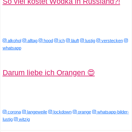
So viel kostet Wodka in Russland?!
alkohol
alltag
hood
ich
läuft
lustig
verstecken
whatsapp
Darum liebe ich Orangen 😍
corona
langeweile
lockdown
orange
whatsapp-bilder-
lustig
witzig