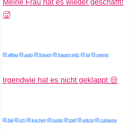
Meine Frau hat es wieder geschafft!
S
🥵
S
Wordpress
alltag
auto
frauen
frauen-witz
lol
panne
U
b
Irgendwie hat es nicht geklappt 😒
u
n
t
fail
ich
kochen
lustig
topf
witzig
zuhause
u