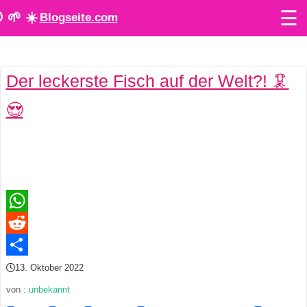
☰
 🌱 ☀️
Blogseite.com
O
Der leckerste Fisch auf der Welt?! 🦑
n
😍
l
i
n
e
T
WhatsApp
o
Reddit
Teilen
13. Oktober 2022
o
von :
unbekannt
l