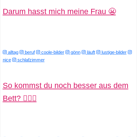
Darum hasst mich meine Frau 😬
r
b
c
o
alltag
beruf
coole-bilder
gönn
läuft
lustige-bilder
nice
schlafzimmer
d
e
So kommst du noch besser aus dem
Bett? 💇🏼‍♀️