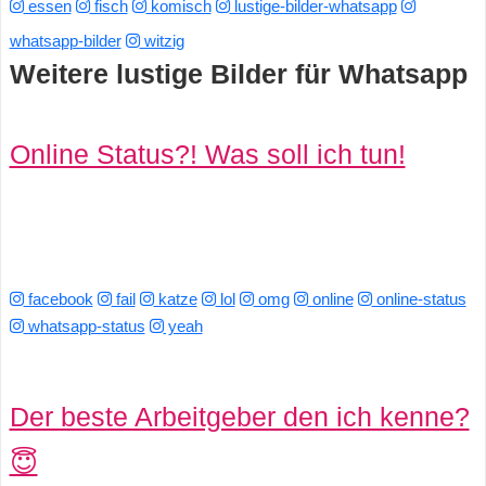
essen
fisch
komisch
lustige-bilder-whatsapp
s
whatsapp-bilder
witzig
Weitere lustige Bilder für Whatsapp
S
Online Status?! Was soll ich tun!
h
o
r
t
facebook
fail
katze
lol
omg
online
online-status
whatsapp-status
yeah
c
u
Der beste Arbeitgeber den ich kenne?
t
😇
s