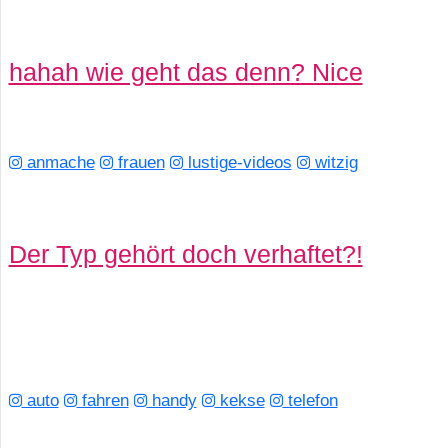
hahah wie geht das denn? Nice
anmache
frauen
lustige-videos
witzig
Der Typ gehört doch verhaftet?!
auto
fahren
handy
kekse
telefon