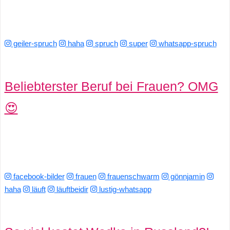
geiler-spruch
haha
spruch
super
whatsapp-spruch
Beliebterster Beruf bei Frauen? OMG
😍
facebook-bilder
frauen
frauenschwarm
gönnjamin
haha
läuft
läuftbeidir
lustig-whatsapp