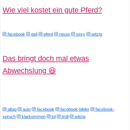
/
Wie viel kostet ein gute Pferd?
L
i
facebook
geil
pferd
rasse
sexy
witzig
n
u
Das bringt doch mal etwas
x
Abwechslung 😆
H
e
x
altag
auto
facebook
facebook-bilder
facebook-
spruch
klarkommen
lol
troll
witzig
F
a