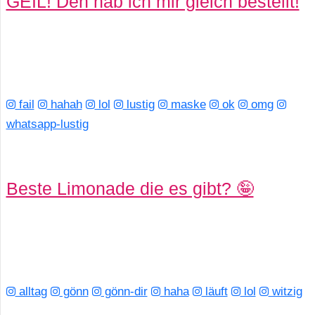
GEIL! Den hab ich mir gleich bestellt!
fail
hahah
lol
lustig
maske
ok
omg
whatsapp-lustig
Beste Limonade die es gibt? 🤪
alltag
gönn
gönn-dir
haha
läuft
lol
witzig