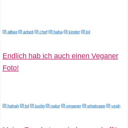
C
o
alltag
arbeit
chef
haha
kinder
lol
m
p
Endlich hab ich auch einen Veganer
u
Foto!
t
e
r
hahah
lol
lustig
natur
veganer
whatsapp
yeah
C