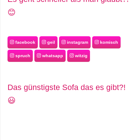
😊
facebook
geil
instagram
komisch
spruch
whatsapp
witzig
Das günstigste Sofa das es gibt?!
😃