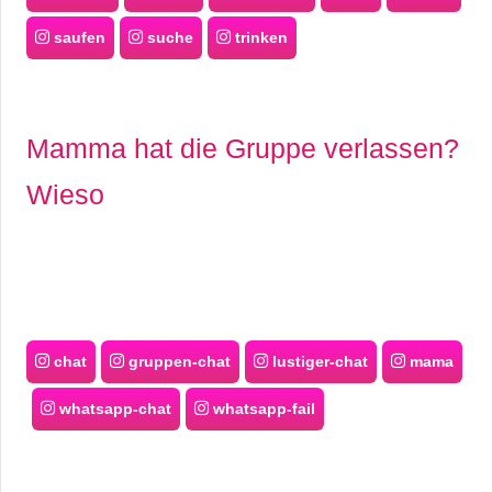
saufen
suche
trinken
Mamma hat die Gruppe verlassen?
Wieso
chat
gruppen-chat
lustiger-chat
mama
whatsapp-chat
whatsapp-fail