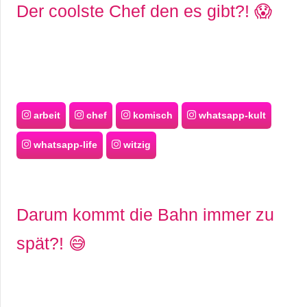
Der coolste Chef den es gibt?! 😱
arbeit
chef
komisch
whatsapp-kult
whatsapp-life
witzig
Darum kommt die Bahn immer zu
spät?! 😅