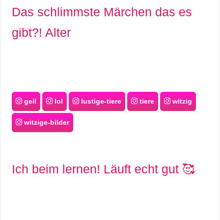
Das schlimmste Märchen das es
r
gibt?! Alter
b
c
o
d
geil
lol
lustige-tiere
tiere
witzig
e
witzige-bilder
Ich beim lernen! Läuft echt gut 🥰