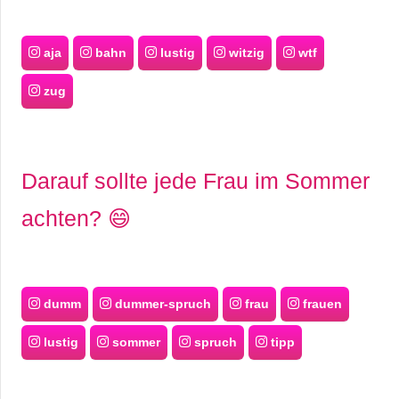
aja
bahn
lustig
witzig
wtf
zug
Darauf sollte jede Frau im Sommer
achten? 😄
dumm
dummer-spruch
frau
frauen
lustig
sommer
spruch
tipp