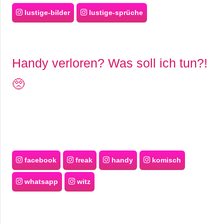
lustige-bilder
lustige-sprüche
Handy verloren? Was soll ich tun?!
🥺
facebook
freak
handy
komisch
whatsapp
witz