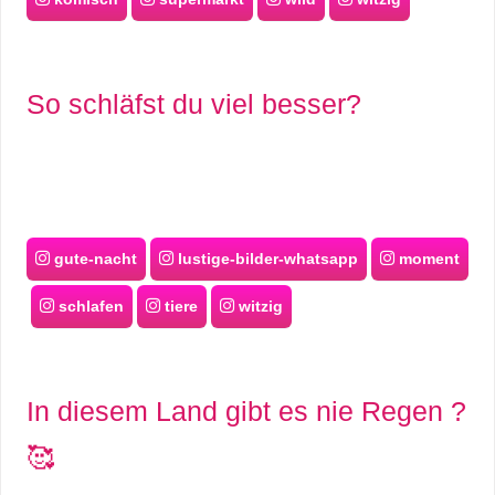
S
S
So schläfst du viel besser?
Wordpress
U
gute-nacht
lustige-bilder-whatsapp
moment
b
schlafen
tiere
witzig
u
n
In diesem Land gibt es nie Regen ?
t
🥰
u