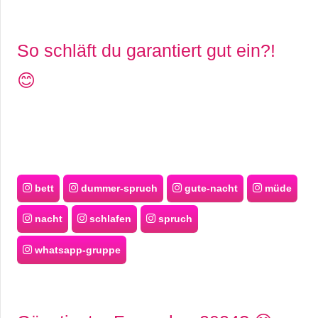
So schläft du garantiert gut ein?!
😊
bett
dummer-spruch
gute-nacht
müde
nacht
schlafen
spruch
whatsapp-gruppe