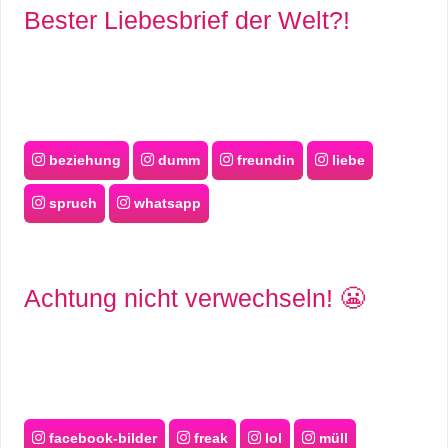
Bester Liebesbrief der Welt?!
beziehung
dumm
freundin
liebe
spruch
whatsapp
Achtung nicht verwechseln! 😬
facebook-bilder
freak
lol
müll