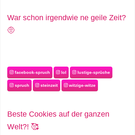
War schon irgendwie ne geile Zeit?
🤨
facebook-spruch
lol
lustige-sprüche
spruch
steinzeit
witzige-witze
Beste Cookies auf der ganzen
Welt?! 🥰