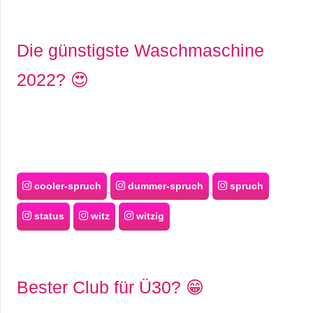
Die günstigste Waschmaschine
2022? 😍
cooler-spruch
dummer-spruch
spruch
status
witz
witzig
Bester Club für Ü30? 😁