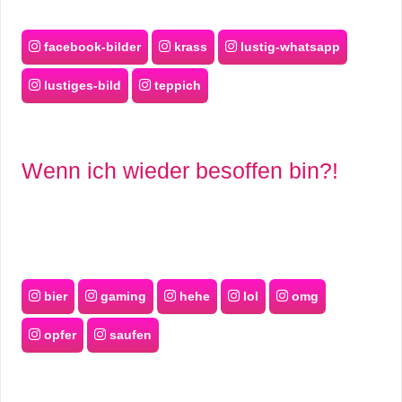
facebook-bilder
krass
lustig-whatsapp
lustiges-bild
teppich
Wenn ich wieder besoffen bin?!
bier
gaming
hehe
lol
omg
opfer
saufen