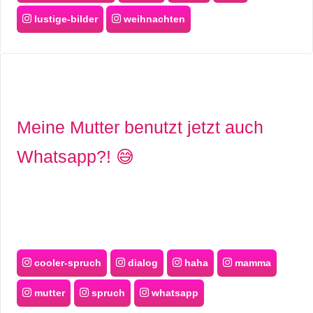
lustige-bilder
weihnachten
Meine Mutter benutzt jetzt auch
Whatsapp?! 😅
cooler-spruch
dialog
haha
mamma
mutter
spruch
whatsapp