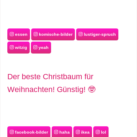
essen
komische-bilder
lustiger-spruch
witzig
yeah
Der beste Christbaum für
Weihnachten! Günstig! 🤓
facebook-bilder
haha
ikea
lol