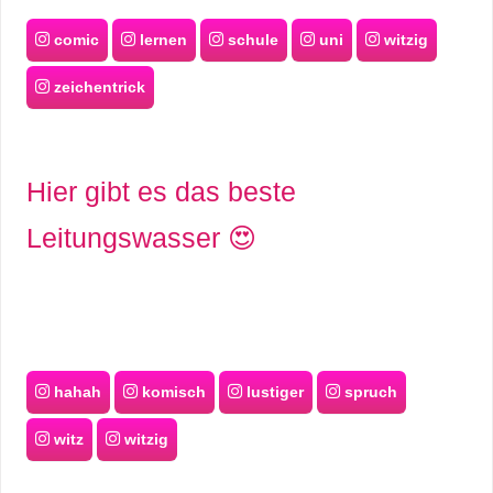
comic
lernen
schule
uni
witzig
zeichentrick
Hier gibt es das beste
Leitungswasser 😍
hahah
komisch
lustiger
spruch
witz
witzig