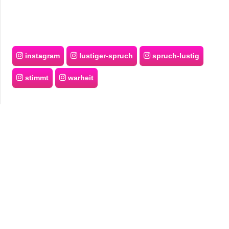
instagram
lustiger-spruch
spruch-lustig
stimmt
warheit