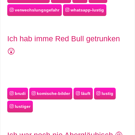
verwechslungsgefahr
whatsapp-lustig
Ich hab imme Red Bull getrunken
😲
brudi
komische-bilder
läuft
lustig
lustiger
Ich war noch nie Abergläubisch 🤨