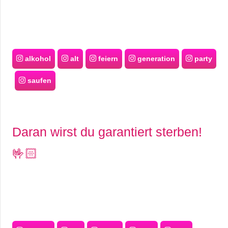
alkohol
alt
feiern
generation
party
saufen
Daran wirst du garantiert sterben!
🤟🏻