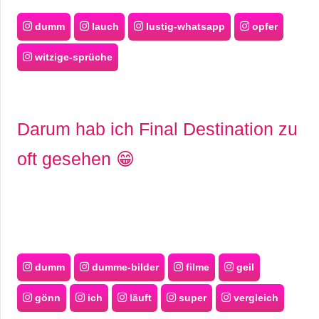
dumm
lauch
lustig-whatsapp
opfer
witzige-sprüche
Darum hab ich Final Destination zu
oft gesehen 😁
dumm
dumme-bilder
filme
geil
gönn
ich
läuft
super
vergleich