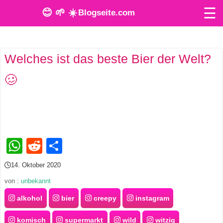
☰
😊 🌱 ☀️
Blogseite.com
O
Welches ist das beste Bier der Welt?
n
🥴
l
i
n
e
WhatsApp
Reddit
Teilen
T
14. Oktober 2020
o
von :
unbekannt
o
alkohol
bier
creepy
instagram
l
komisch
supermarkt
wild
witzig