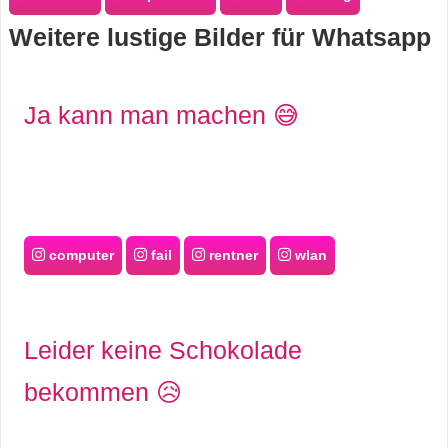
s
Weitere lustige Bilder für Whatsapp
S
Ja kann man machen 😅
h
o
r
computer
fail
rentner
wlan
t
c
Leider keine Schokolade
u
bekommen 😥
t
s