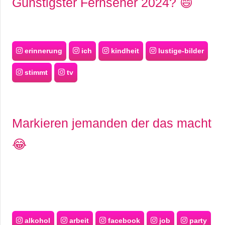
Günstigster Fernseher 2024? 😄
erinnerung
ich
kindheit
lustige-bilder
stimmt
tv
Markieren jemanden der das macht
😂
alkohol
arbeit
facebook
job
party