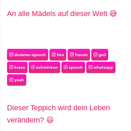
An alle Mädels auf dieser Welt 😅
dummer-spruch
fies
frauen
geil
krass
schminken
spruch
whatsapp
yeah
Dieser Teppich wird dein Leben
verändern? 😃