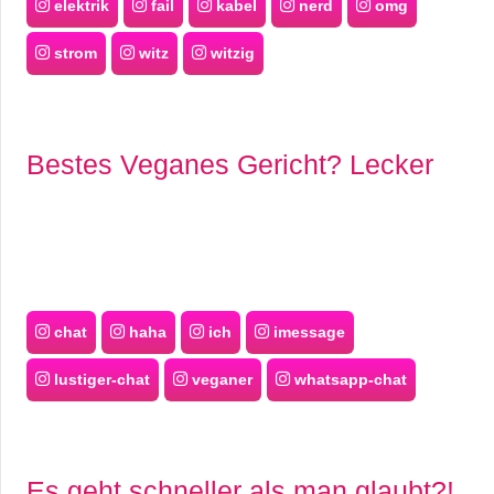
elektrik
fail
kabel
nerd
omg
strom
witz
witzig
Bestes Veganes Gericht? Lecker
chat
haha
ich
imessage
lustiger-chat
veganer
whatsapp-chat
Es geht schneller als man glaubt?!