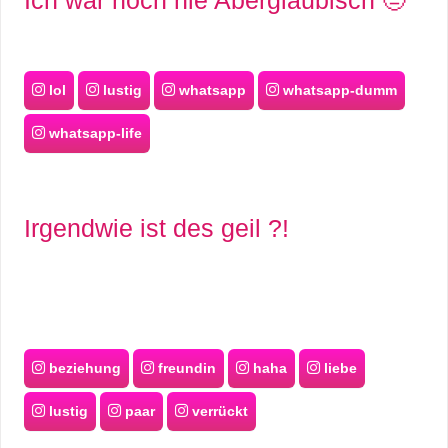
lol
lustig
whatsapp
whatsapp-dumm
whatsapp-life
Irgendwie ist des geil ?!
beziehung
freundin
haha
liebe
lustig
paar
verrückt