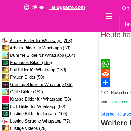
😊 🌱 ☀️
Blogseite.com
Onl
☰
He
Kategorie
Heute hab
Alltags Bilder für Whatsapp (208)
Arbeits Bilder für Whatsapp (33)
Dumme Bilder für Whatsapp (164)
Facebook Bilder (165)
Fail Bilder für Whatsapp (163)
WhatsApp
Frauen Bilder (50)
Reddit
Gaming Bilder für Whatsapp (35)
Geile Bilder (152)
Teilen
21. November 
Krasse Bilder für Whatsapp (58)
von :
unbekannt
LOL Bilder für Whatsapp (80)
Lustige Bilder Instagram (100)
arbeit
arbei
Lustige Sprüche Whatsapp (77)
Weitere 
Lustige Videos (28)