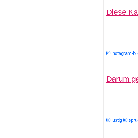
Diese Ka
instagram-bil
Darum geh
lustig
spru