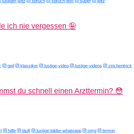
lustiger-witz
spruch
spruch-text
super
witz
e ich nie vergessen 🤪
c
geil
klassiker
lustige-video
lustige-videos
zeichentrick
mst du schnell einen Arzttermin? 😳
t
hilfe
läuft
lustige-bilder-whatsapp
omg
termin