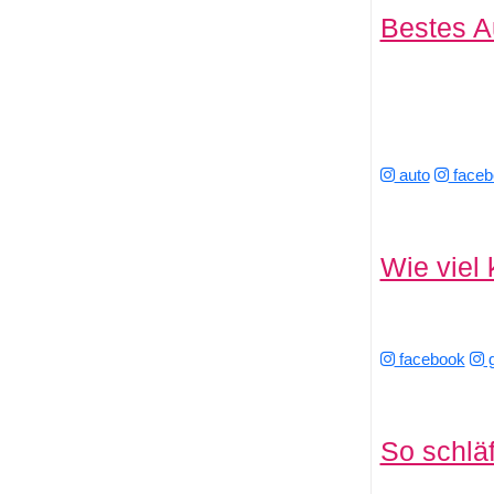
Bestes Au
auto
faceb
Wie viel 
facebook
g
So schläf