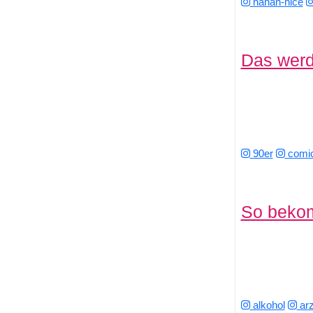
hahah-nice
Das werd
90er
comi
So bekom
alkohol
arz