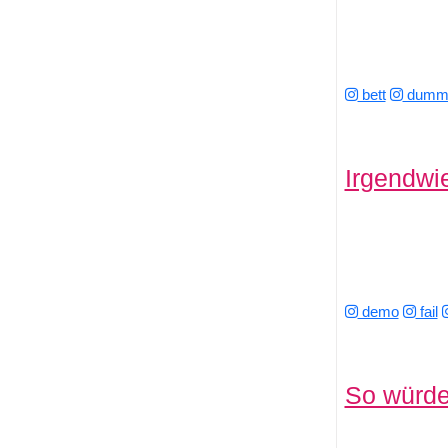
bett
dumme
Irgendwie
demo
fail
So würde