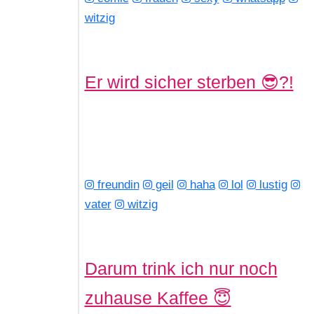
witzig
Er wird sicher sterben 😎?!
freundin
geil
haha
lol
lustig
vater
witzig
Darum trink ich nur noch
zuhause Kaffee 😇