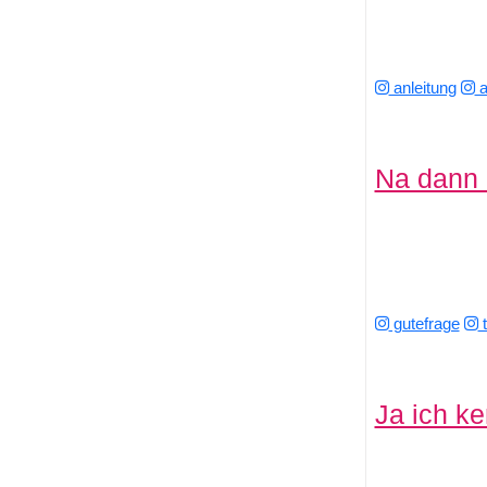
anleitung
a
Na dann 
gutefrage
t
Ja ich k