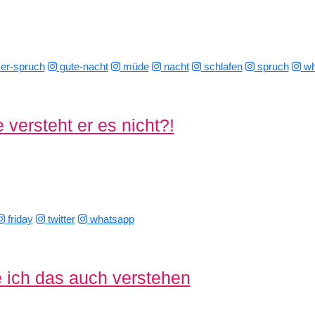
r-spruch
gute-nacht
müde
nacht
schlafen
spruch
wh
 versteht er es nicht?!
friday
twitter
whatsapp
 ich das auch verstehen