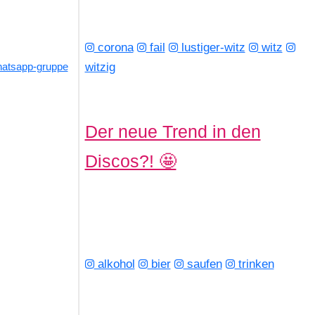
corona
fail
lustiger-witz
witz
atsapp-gruppe
witzig
Der neue Trend in den
Discos?! 🤩
alkohol
bier
saufen
trinken