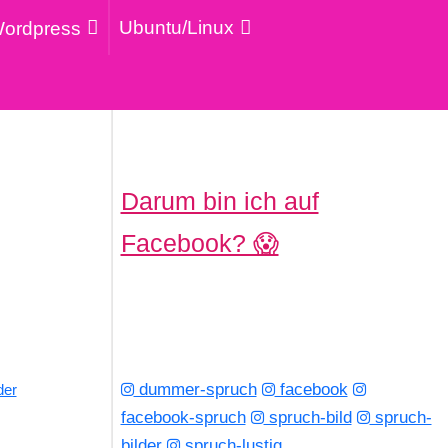
Ubuntu/Linux
ordpress
Darum bin ich auf
Facebook? 😱
dummer-spruch
facebook
der
facebook-spruch
spruch-bild
spruch-
bilder
spruch-lustig