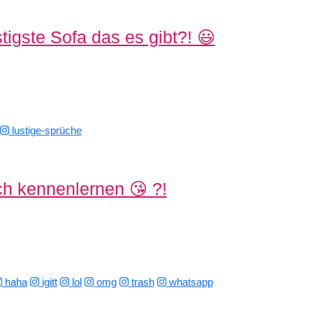
igste Sofa das es gibt?! 😃
lustige-sprüche
ich kennenlernen 😘 ?!
haha
igitt
lol
omg
trash
whatsapp