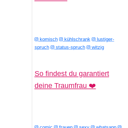
komisch
kühlschrank
lustiger-
spruch
status-spruch
witzig
So findest du garantiert
deine Traumfrau ❤️
comic
frauen
sexy
whatsapp