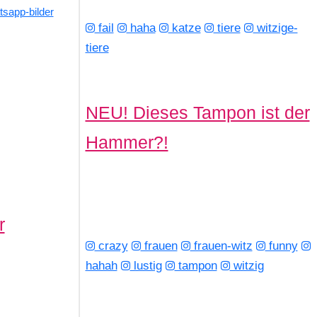
sapp-bilder
fail
haha
katze
tiere
witzige-
tiere
NEU! Dieses Tampon ist der
Hammer?!
r
crazy
frauen
frauen-witz
funny
hahah
lustig
tampon
witzig