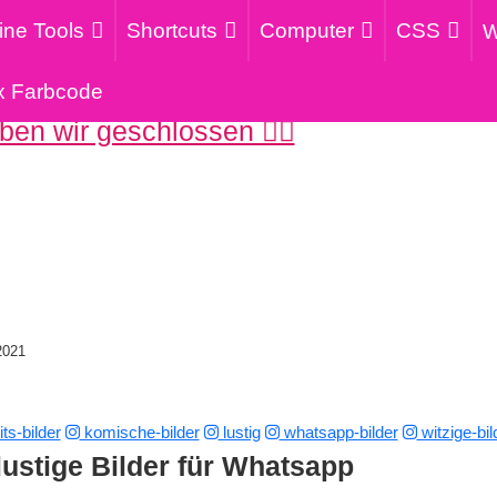
ine Tools
Shortcuts
Computer
CSS
W
x Farbcode
en wir geschlossen 🧟‍♀️
2021
ts-bilder
komische-bilder
lustig
whatsapp-bilder
witzige-bil
lustige Bilder für Whatsapp