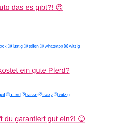
to das es gibt?! 😍
ook
lustig
teilen
whatsapp
witzig
kostet ein gute Pferd?
eil
pferd
rasse
sexy
witzig
t du garantiert gut ein?! 😊