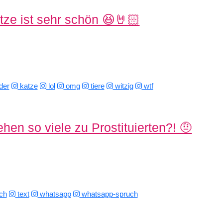
tze ist sehr schön 😆🤘🏻
der
katze
lol
omg
tiere
witzig
wtf
en so viele zu Prostituierten?! 🤨
ch
text
whatsapp
whatsapp-spruch