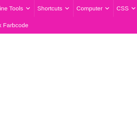
Veröffentlicht am: 20. April 2024
ine Tools
Shortcuts
Computer
CSS
FritzBox: Rufnummer sperren – So geht
rren – So gehts
x Farbcode