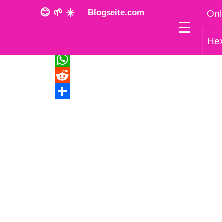
😊 🌱 ☀️
Blogseite.com
Onl
☰
Home
➡️
FritzBox
➡️ FritzBox: Rufnummer spe
He
WhatsApp
Reddit
Teilen