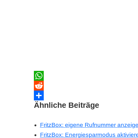
WhatsApp
Reddit
Ähnliche Beiträge
Teilen
FritzBox: eigene Rufnummer anzeige
FritzBox: Energiesparmodus aktivier