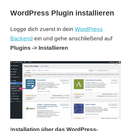
S
WordPress Plugin installieren
S
Logge dich zuerst in dein
WordPress
Backend
ein und gehe anschließend auf
Wordpress
Plugins -> Installieren
U
b
u
n
t
u
I
nstallation über das WordPress-