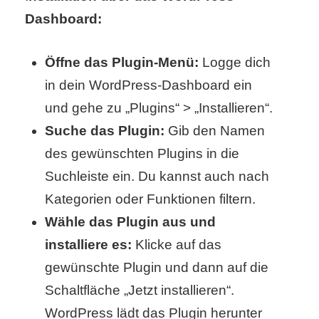
/
Dashboard:
L
i
Öffne das Plugin-Menü:
Logge dich
in dein WordPress-Dashboard ein
n
und gehe zu „Plugins“ > „Installieren“.
u
Suche das Plugin:
Gib den Namen
x
des gewünschten Plugins in die
Suchleiste ein. Du kannst auch nach
Kategorien oder Funktionen filtern.
H
Wähle das Plugin aus und
e
installiere es:
Klicke auf das
x
gewünschte Plugin und dann auf die
F
Schaltfläche „Jetzt installieren“.
WordPress lädt das Plugin herunter
a