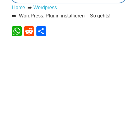
Home
➡️
Wordpress
s
➡️ WordPress: Plugin installieren – So gehts!
WhatsApp
Reddit
Teilen
S
h
o
r
t
c
u
t
s