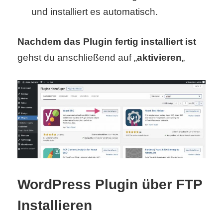
und installiert es automatisch.
r
b
Nachdem das Plugin fertig installiert ist
gehst du anschließend auf „
aktivieren
„
c
o
d
e
WordPress Plugin über FTP
Installieren