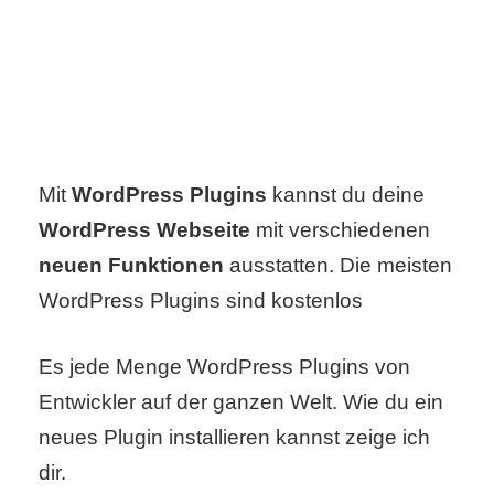
C
o
m
Mit
WordPress Plugins
kannst du deine
p
WordPress Webseite
mit verschiedenen
u
neuen Funktionen
ausstatten. Die meisten
t
WordPress Plugins sind kostenlos
e
Es jede Menge WordPress Plugins von
r
Entwickler auf der ganzen Welt. Wie du ein
neues Plugin installieren kannst zeige ich
C
dir.