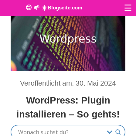
☰
😊 🌱 ☀️
Blogseite.com
O
n
l
i
n
Veröffentlicht am: 30. Mai 2024
e
T
WordPress: Plugin
o
installieren – So gehts!
o
l