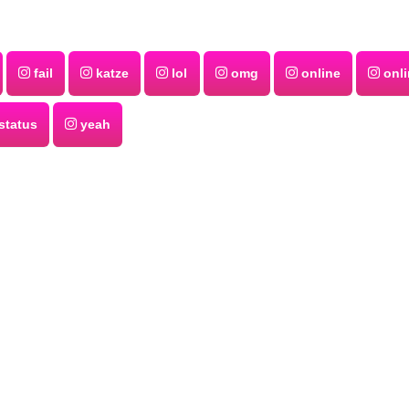
fail
katze
lol
omg
online
onli
status
yeah