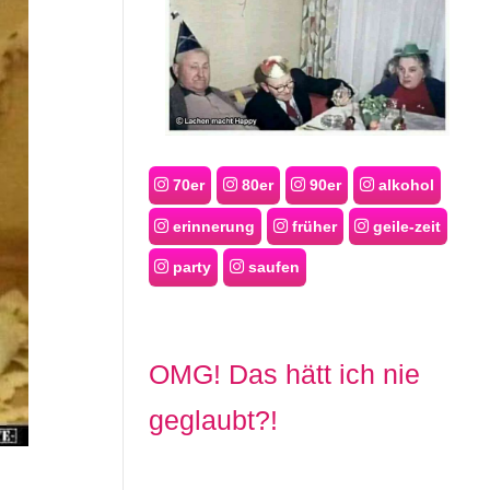
70er
80er
90er
alkohol
erinnerung
früher
geile-zeit
party
saufen
OMG! Das hätt ich nie
geglaubt?!