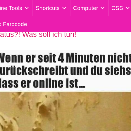
ine Tools
Shortcuts
Computer
CSS
x Farbcode
atus?! Was soll ich tun!