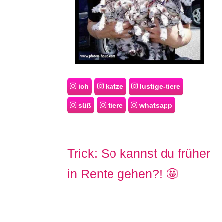
ich
katze
lustige-tiere
süß
tiere
whatsapp
Trick: So kannst du früher
in Rente gehen?! 🤩