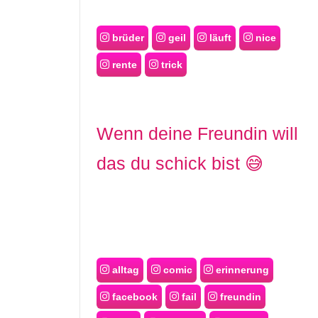
brüder
geil
läuft
nice
rente
trick
Wenn deine Freundin will
das du schick bist 😅
alltag
comic
erinnerung
facebook
fail
freundin