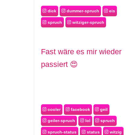
dick
dummer-spruch
eis
spruch
witziger-spruch
Fast wäre es mir wieder
passiert 😍
cooler
facebook
geil
geiler-spruch
lol
spruch
spruch-status
status
witzig