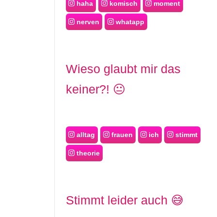
haha
komisch
moment
nerven
whatapp
Wieso glaubt mir das
keiner?! 😐
alltag
frauen
ich
stimmt
theorie
Stimmt leider auch 😅