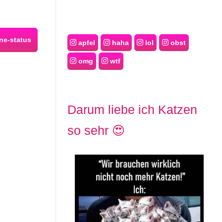
ne-status
apfel
haha
lol
obst
omg
wtf
Darum liebe ich Katzen
so sehr 😍