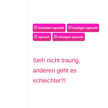
dummer-spruch
lustiger-spruch
spruch
witziger-spruch
Seih nicht traurig,
anderen geht es
schlechter?!