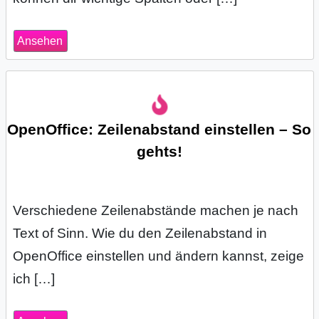
S
S
Ansehen
Wordpress
OpenOffice: Zeilenabstand einstellen – So
gehts!
U
b
u
Verschiedene Zeilenabstände machen je nach
Text of Sinn. Wie du den Zeilenabstand in
n
OpenOffice einstellen und ändern kannst, zeige
t
ich […]
u