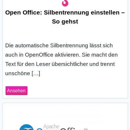
r
Open Office: Silbentrennung einstellen –
So gehst
b
c
Die automatische Silbentrennung lässt sich
o
auch in OpenOffice aktivieren. Sie macht den
d
Text für den Leser übersichtlicher und trennt
e
unschöne […]
Ansehen