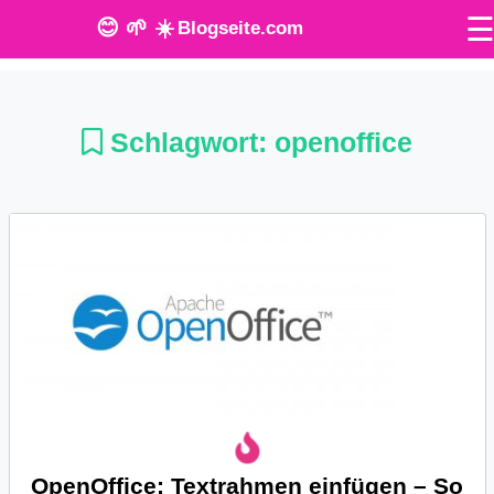
😊 🌱 ☀️
Blogseite.com
O
n
Schlagwort:
openoffice
l
i
n
e
T
o
o
l
OpenOffice: Textrahmen einfügen – So