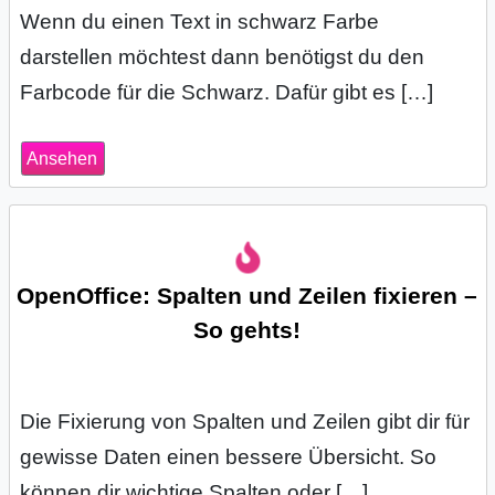
Wenn du einen Text in schwarz Farbe
darstellen möchtest dann benötigst du den
C
Farbcode für die Schwarz. Dafür gibt es […]
o
m
Ansehen
p
u
t
OpenOffice: Spalten und Zeilen fixieren –
So gehts!
e
r
Die Fixierung von Spalten und Zeilen gibt dir für
gewisse Daten einen bessere Übersicht. So
C
können dir wichtige Spalten oder […]