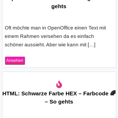
gehts
s
Oft möchte man in OpenOffice einen Text mit
S
einem Rahmen versehen da es einfach
h
schöner aussieht. Aber wie kann mit […]
o
r
Ansehen
t
c
u
HTML: Schwarze Farbe HEX – Farbcode 🌈
– So gehts
t
s