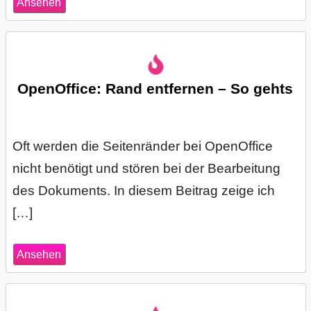
Ansehen
/
L
i
n
OpenOffice: Rand entfernen – So gehts
u
x
Oft werden die Seitenränder bei OpenOffice
nicht benötigt und stören bei der Bearbeitung
des Dokuments. In diesem Beitrag zeige ich
H
[…]
e
x
Ansehen
F
a