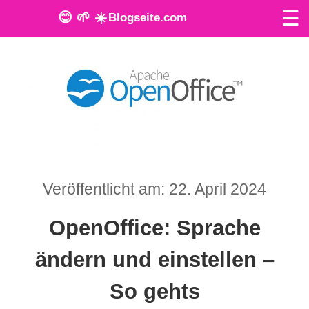
☰
😊 🌱 ☀️
Blogseite.com
O
n
l
i
n
Veröffentlicht am: 22. April 2024
e
T
OpenOffice: Sprache
o
ändern und einstellen –
o
So gehts
l