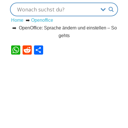
s
Home
➡️
Openoffice
➡️ OpenOffice: Sprache ändern und einstellen – So
S
gehts
h
WhatsApp
Reddit
Teilen
o
r
t
c
u
t
s