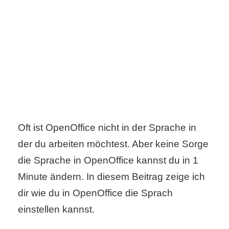
C
o
m
p
u
Oft ist OpenOffice nicht in der Sprache in
t
der du arbeiten möchtest. Aber keine Sorge
e
die Sprache in OpenOffice kannst du in 1
r
Minute ändern. In diesem Beitrag zeige ich
dir wie du in OpenOffice die Sprach
einstellen kannst.
C