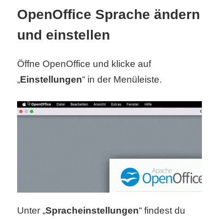
S
OpenOffice Sprache ändern
S
und einstellen
Öffne OpenOffice und klicke auf
Wordpress
„
Einstellungen
“ in der Menüleiste.
U
b
u
n
t
u
Unter „
Spracheinstellungen
“ findest du