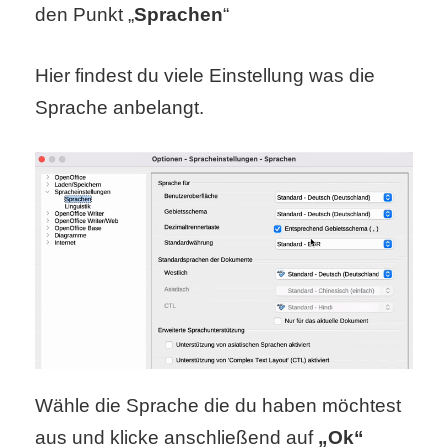
/
den Punkt „
Sprachen
“
L
Hier findest du viele Einstellung was die
i
Sprache anbelangt.
n
u
x
H
e
x
F
Wähle die Sprache die du haben möchtest
aus und klicke anschließend auf
„Ok“
a