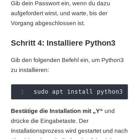
Gib dein Passwort ein, wenn du dazu
r
aufgefordert wirst, und warte, bis der
Vorgang abgeschlossen ist.
b
c
Schritt 4: Installiere Python3
o
Gib den folgenden Befehl ein, um Python3
d
zu installieren:
e
sudo apt install python3
Bestätige die Installation mit „Y“
und
drücke die Eingabetaste. Der
Installationsprozess wird gestartet und nach