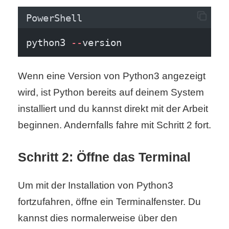
S
PowerShell
S
python3 
--
version
Wordpress
Wenn eine Version von Python3 angezeigt
wird, ist Python bereits auf deinem System
installiert und du kannst direkt mit der Arbeit
U
beginnen. Andernfalls fahre mit Schritt 2 fort.
b
u
Schritt 2: Öffne das Terminal
n
Um mit der Installation von Python3
t
fortzufahren, öffne ein Terminalfenster. Du
u
kannst dies normalerweise über den