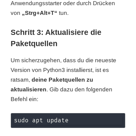
/
Anwendungsstarter oder durch Drücken
von
„Strg+Alt+T“
tun.
L
i
Schritt 3: Aktualisiere die
n
Paketquellen
u
Um sicherzugehen, dass du die neueste
x
Version von Python3 installierst, ist es
ratsam,
deine Paketquellen zu
H
aktualisieren
. Gib dazu den folgenden
e
Befehl ein:
x
sudo apt update
F
a