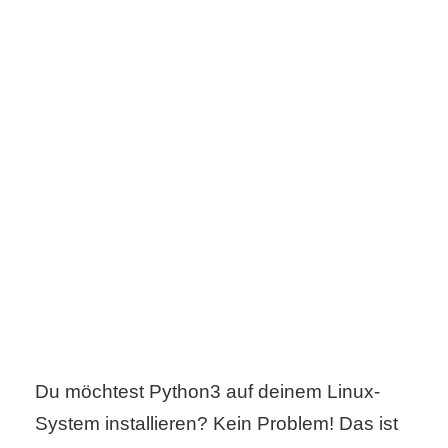
s
S
h
o
r
t
c
u
t
Du möchtest Python3 auf deinem Linux-
System installieren? Kein Problem! Das ist
s