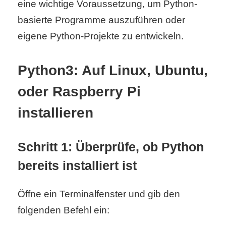
eine wichtige Voraussetzung, um Python-
basierte Programme auszuführen oder
C
eigene Python-Projekte zu entwickeln.
o
Python3: Auf Linux, Ubuntu,
m
oder Raspberry Pi
p
installieren
u
t
Schritt 1: Überprüfe, ob Python
e
bereits installiert ist
r
Öffne ein Terminalfenster und gib den
folgenden Befehl ein:
C