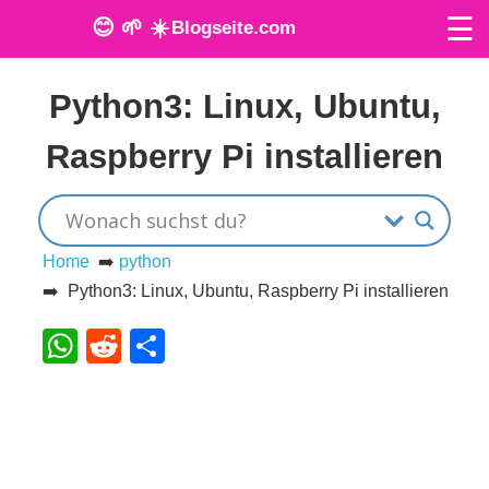
☰
😊 🌱 ☀️
Blogseite.com
Veröffentlicht am: 26. Mai 2024
O
Python3: Linux, Ubuntu,
n
Raspberry Pi installieren
l
i
n
Home
➡️
python
➡️ Python3: Linux, Ubuntu, Raspberry Pi installieren
e
WhatsApp
Reddit
Teilen
T
o
o
l