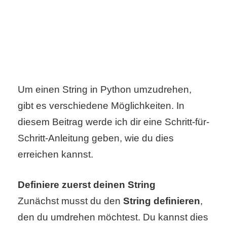
C
o
m
Um einen String in Python umzudrehen,
p
gibt es verschiedene Möglichkeiten. In
u
diesem Beitrag werde ich dir eine Schritt-für-
t
Schritt-Anleitung geben, wie du dies
e
erreichen kannst.
r
Definiere zuerst deinen String
Zunächst musst du den
String definieren
,
C
den du umdrehen möchtest. Du kannst dies