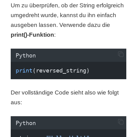
Um zu überprüfen, ob der String erfolgreich
r
umgedreht wurde, kannst du ihn einfach
b
ausgeben lassen. Verwende dazu die
print()-Funktion
:
c
o
Python
d
print
(reversed_string)
e
Der vollständige Code sieht also wie folgt
aus:
Python