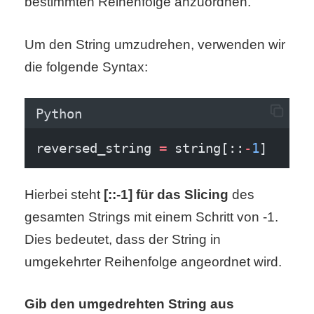
bestimmten Reihenfolge anzuordnen.
/
L
Um den String umzudrehen, verwenden wir
i
die folgende Syntax:
n
Python
u
x
reversed_string 
=
 string[::
-
1
]
Hierbei steht
[::-1] für das Slicing
des
H
gesamten Strings mit einem Schritt von -1.
e
Dies bedeutet, dass der String in
x
umgekehrter Reihenfolge angeordnet wird.
F
Gib den umgedrehten String aus
a