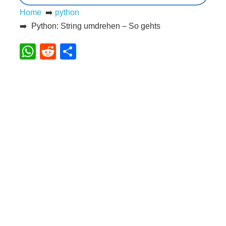
Home
➡️
python
s
➡️ Python: String umdrehen – So gehts
WhatsApp
Reddit
Teilen
S
h
o
r
t
c
u
t
s