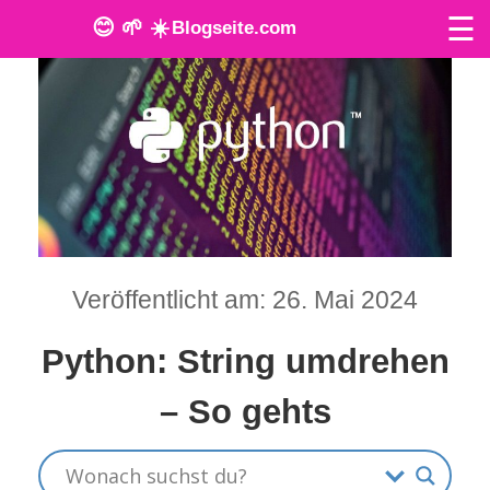
☰
😊 🌱 ☀️
Blogseite.com
O
n
l
i
n
Veröffentlicht am: 26. Mai 2024
e
T
Python: String umdrehen
o
– So gehts
o
l