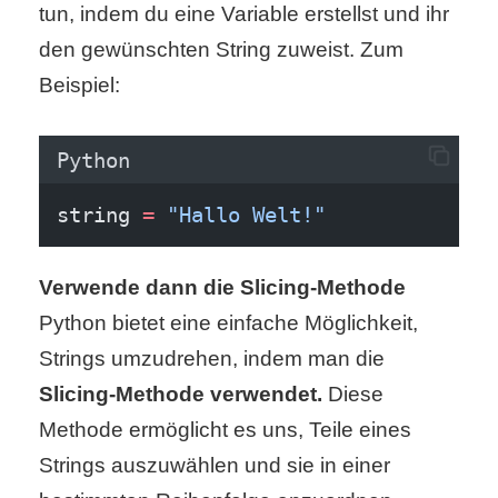
tun, indem du eine Variable erstellst und ihr
S
den gewünschten String zuweist. Zum
S
Beispiel:
Wordpress
Python
string 
=
"Hallo Welt!"
U
b
Verwende dann die Slicing-Methode
Python bietet eine einfache Möglichkeit,
u
Strings umzudrehen, indem man die
n
Slicing-Methode verwendet.
Diese
t
Methode ermöglicht es uns, Teile eines
u
Strings auszuwählen und sie in einer