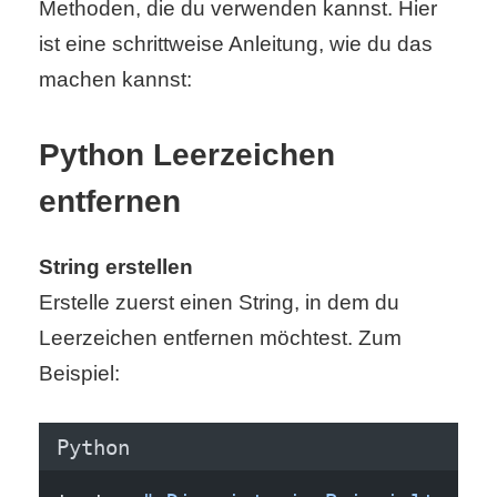
Methoden, die du verwenden kannst. Hier
ist eine schrittweise Anleitung, wie du das
C
machen kannst:
o
Python Leerzeichen
m
entfernen
p
u
String erstellen
t
Erstelle zuerst einen String, in dem du
e
Leerzeichen entfernen möchtest. Zum
Beispiel:
r
Python
C