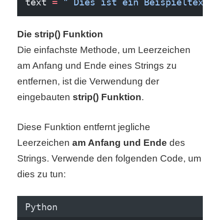
text 
=
" Dies ist ein Beispieltext m
S
S
Die strip() Funktion
Die einfachste Methode, um Leerzeichen
am Anfang und Ende eines Strings zu
Wordpress
entfernen, ist die Verwendung der
eingebauten
strip() Funktion
.
U
b
Diese Funktion entfernt jegliche
Leerzeichen
am Anfang und Ende
des
u
Strings. Verwende den folgenden Code, um
n
dies zu tun:
t
u
Python