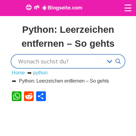
☰
😊 🌱 ☀️
Blogseite.com
Veröffentlicht am: 26. Mai 2024
O
Python: Leerzeichen
n
entfernen – So gehts
l
i
n
Home
➡️
python
➡️ Python: Leerzeichen entfernen – So gehts
e
WhatsApp
Reddit
Teilen
T
o
o
l