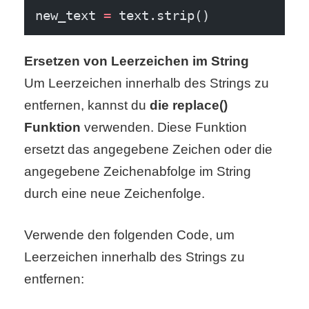
/
new_text 
=
 text.strip()
L
i
Ersetzen von Leerzeichen im String
Um Leerzeichen innerhalb des Strings zu
n
entfernen, kannst du
die replace()
u
Funktion
verwenden. Diese Funktion
x
ersetzt das angegebene Zeichen oder die
angegebene Zeichenabfolge im String
durch eine neue Zeichenfolge.
H
e
Verwende den folgenden Code, um
x
Leerzeichen innerhalb des Strings zu
entfernen:
F
a