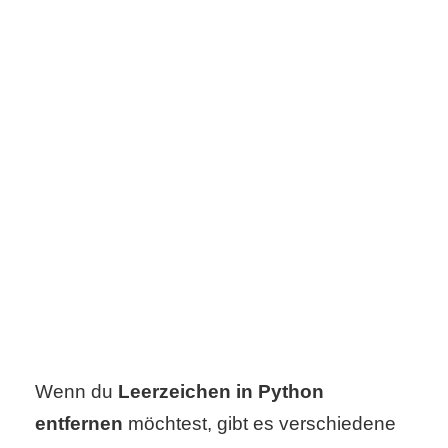
s
S
h
o
r
t
c
u
t
Wenn du
Leerzeichen in Python
entfernen
möchtest, gibt es verschiedene
s