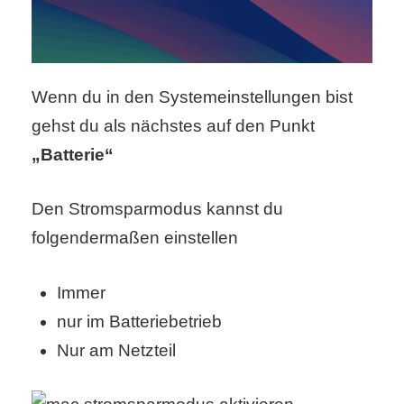
/
L
i
Wenn du in den Systemeinstellungen bist
n
gehst du als nächstes auf den Punkt
u
„Batterie“
x
Den Stromsparmodus kannst du
folgendermaßen einstellen
H
Immer
e
nur im Batteriebetrieb
x
Nur am Netzteil
F
a