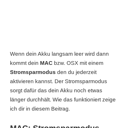
C
o
m
p
Wenn dein Akku langsam leer wird dann
kommt dein
MAC
bzw. OSX mit einem
u
Stromsparmodus
den du jederzeit
t
aktivieren kannst. Der Stromsparmodus
e
sorgt dafür das dein Akku noch etwas
r
länger durchhält. Wie das funktioniert zeige
ich dir in diesem Beitrag.
C