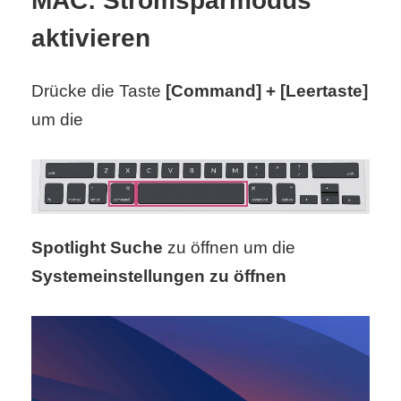
MAC: Stromsparmodus
S
aktivieren
S
Drücke die Taste
[Command] + [Leertaste]
um die
Wordpress
U
b
Spotlight Suche
zu öffnen um die
u
Systemeinstellungen zu öffnen
n
t
u