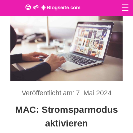
☰
😊 🌱 ☀️
Blogseite.com
O
n
l
i
n
e
Veröffentlicht am: 7. Mai 2024
T
o
MAC: Stromsparmodus
o
aktivieren
l