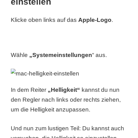
einstellen
S
S
Klicke oben links auf das
Apple-Logo
.
Wordpress
Wähle
„Systemeinstellungen
“ aus.
U
b
In dem Reiter
„Helligkeit“
kannst du nun
u
den Regler nach links oder rechts ziehen,
n
um die Helligkeit anzupassen.
t
u
Und nun zum lustigen Teil: Du kannst auch