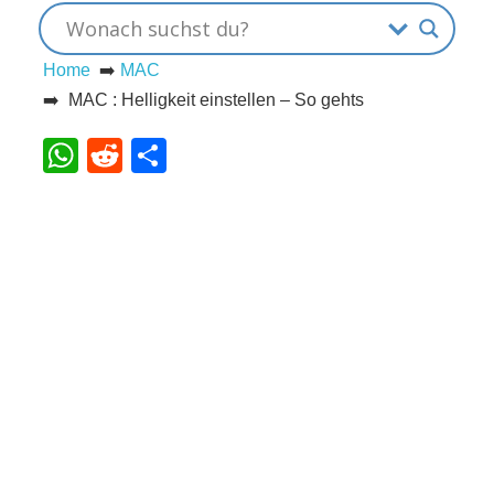
s
Home
➡️
MAC
➡️ MAC : Helligkeit einstellen – So gehts
S
WhatsApp
Reddit
Teilen
h
o
r
t
c
u
t
s