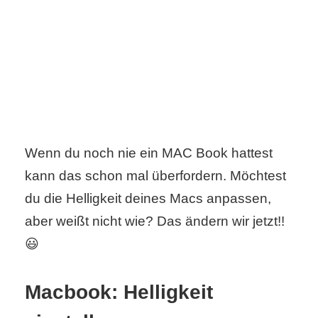
C
o
m
p
Wenn du noch nie ein MAC Book hattest
u
kann das schon mal überfordern. Möchtest
t
du die Helligkeit deines Macs anpassen,
e
aber weißt nicht wie? Das ändern wir jetzt!!
r
😃
Macbook: Helligkeit
C