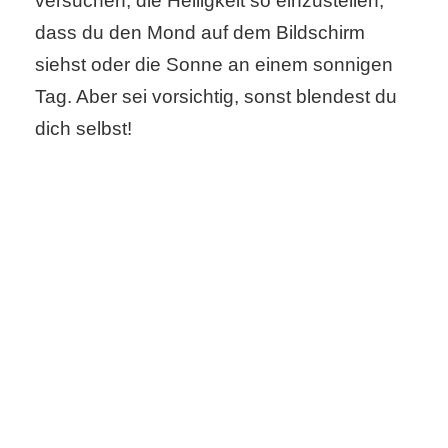
versuchen, die Helligkeit so einzustellen,
/
dass du den Mond auf dem Bildschirm
L
siehst oder die Sonne an einem sonnigen
i
Tag. Aber sei vorsichtig, sonst blendest du
n
dich selbst!
u
x
H
e
x
F
a