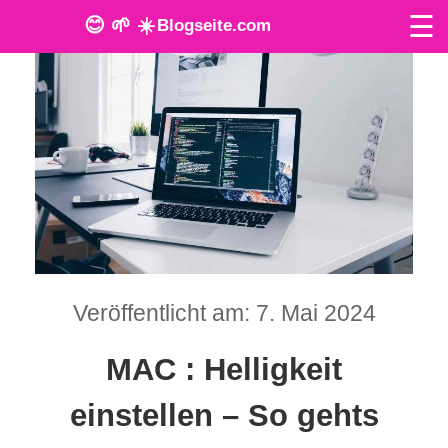
☰
😊 🌱 ☀️
Blogseite.com
O
n
l
i
n
e
Veröffentlicht am: 7. Mai 2024
T
o
MAC : Helligkeit
o
einstellen – So gehts
l