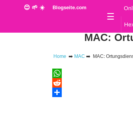
😊 🌱 ☀️
Blogseite.com
Onl
☰
He
MAC: Ortu
Home
➡️
MAC
➡️ MAC: Ortungsdienst
WhatsApp
Reddit
Teilen