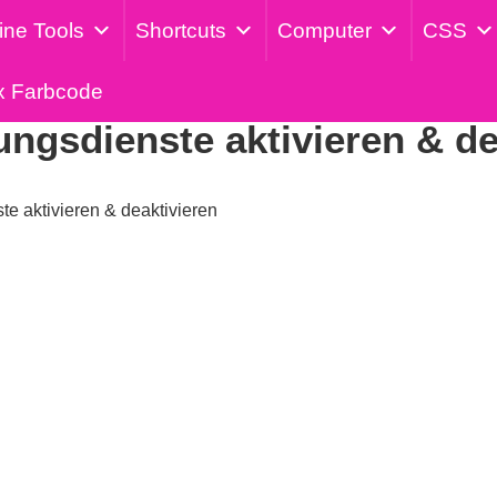
ine Tools
Shortcuts
Computer
CSS
Veröffentlicht am: 7. Mai 2024
x Farbcode
ngsdienste aktivieren & de
e aktivieren & deaktivieren