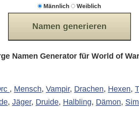
Männlich
Weiblich
Namen generieren
ge Namen Generator für World of War
rc
,
Mensch
,
Vampir
,
Drachen
,
Hexen
,
T
lde
,
Jäger
,
Druide
,
Halbling
,
Dämon
,
Sim