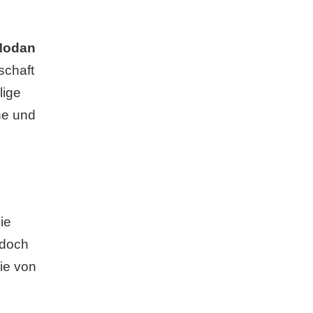
Modan
schaft
lige
he und
ie
edoch
ie von