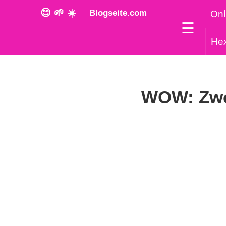
😊 🌱 ☀️
Blogseite.com
Onl
☰
He
WOW: Zwe