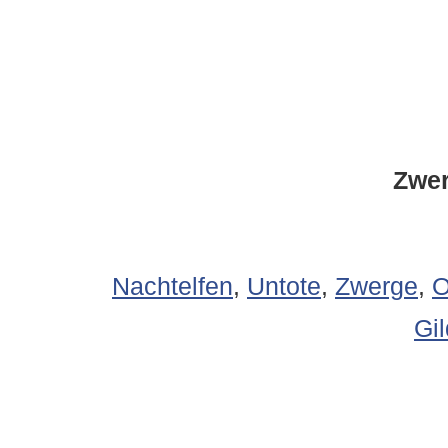
Zwer
Nachtelfen
,
Untote
,
Zwerge
,
O
Gi