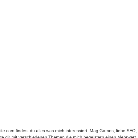
eite.com findest du alles was mich interessiert. Mag Games, liebe SEO,
e dir mit verschiedenen Themen die mich begeistern einen Mehrwert