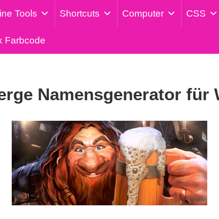
ine Tools
Shortcuts
Computer
CSS
x Farbcode
rge Namensgenerator für