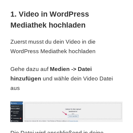
S
1. Video in WordPress
S
Mediathek hochladen
Wordpress
Zuerst musst du dein Video in die
WordPress Mediathek hochladen
U
Gehe dazu auf
Medien -> Datei
b
hinzufügen
und wähle dein Video Datei
u
aus
n
t
u
Die Datei wird anschließend in deine