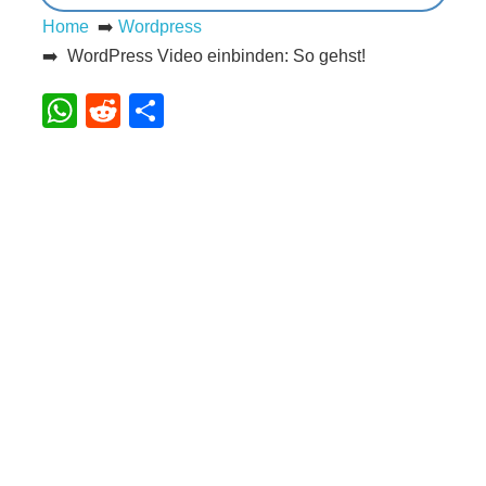
Home
➡️
Wordpress
s
➡️ WordPress Video einbinden: So gehst!
WhatsApp
Reddit
Teilen
S
h
o
r
t
c
u
t
s