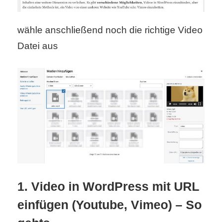
r
wähle anschließend noch die richtige Video
b
Datei aus
c
o
d
e
1. Video in WordPress mit URL
einfügen (Youtube, Vimeo) – So