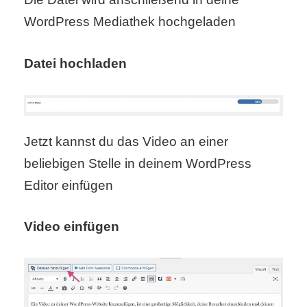
/
WordPress Mediathek hochgeladen
L
i
Datei hochladen
n
u
x
Jetzt kannst du das Video an einer
beliebigen Stelle in deinem WordPress
Editor einfügen
H
e
Video einfügen
x
F
a