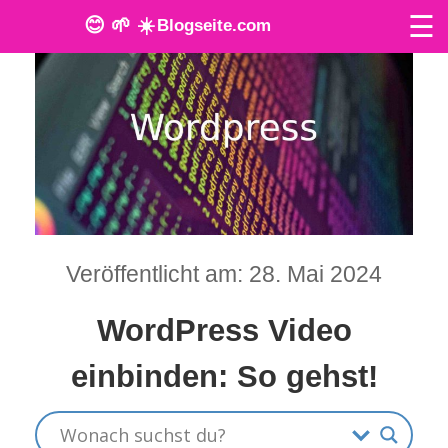
☰
😊 🌱 ☀️
Blogseite.com
O
n
l
i
n
Veröffentlicht am: 28. Mai 2024
e
T
WordPress Video
o
einbinden: So gehst!
o
l