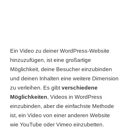
C
o
m
Ein Video zu deiner WordPress-Website
p
hinzuzufügen, ist eine großartige
u
Möglichkeit, deine Besucher einzubinden
t
und deinen Inhalten eine weitere Dimension
e
zu verleihen. Es gibt
verschiedene
Möglichkeiten
, Videos in WordPress
r
einzubinden, aber die einfachste Methode
ist, ein Video von einer anderen Website
C
wie YouTube oder Vimeo einzubetten.