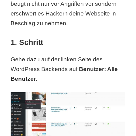
beugt nicht nur vor Angriffen vor sondern
S
erschwert es Hackern deine Webseite in
S
Beschlag zu nehmen.
Wordpress
1. Schritt
Gehe dazu auf der linken Seite des
U
WordPress Backends auf
Benutzer: Alle
b
Benutzer
:
u
n
t
u