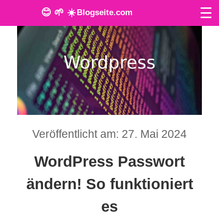
☰
😊 🌱 ☀️
Blogseite.com
O
n
l
i
n
Veröffentlicht am: 27. Mai 2024
e
T
WordPress Passwort
o
ändern! So funktioniert
o
es
l