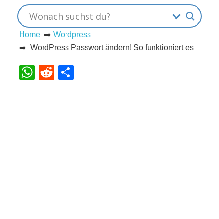
s
Home
➡️
Wordpress
➡️ WordPress Passwort ändern! So funktioniert es
S
WhatsApp
Reddit
Teilen
h
o
r
t
c
u
t
s