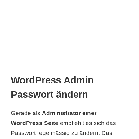
C
o
m
p
u
WordPress Admin
t
Passwort ändern
e
r
Gerade als
Administrator einer
WordPress Seite
empfiehlt es sich das
C
Passwort regelmässig zu ändern. Das