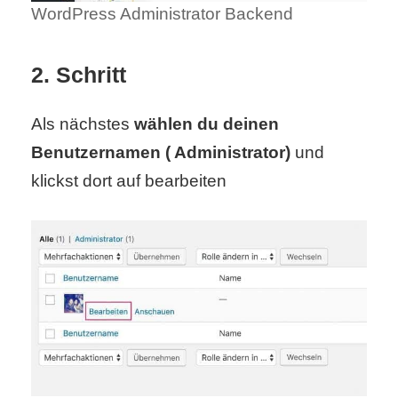
/
WordPress Administrator Backend
L
2. Schritt
i
n
Als nächstes
wählen du deinen
u
Benutzernamen ( Administrator)
und
klickst dort auf bearbeiten
x
H
e
x
F
a