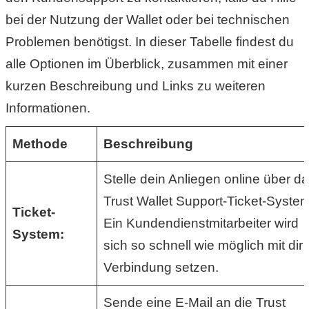
S
bei der Nutzung der Wallet oder bei technischen
S
Problemen benötigst. In dieser Tabelle findest du
alle Optionen im Überblick, zusammen mit einer
kurzen Beschreibung und Links zu weiteren
Wordpress
Informationen.
Methode
Beschreibung
U
b
Stelle dein Anliegen online über d
Trust Wallet Support-Ticket-System
u
Ticket-
Ein Kundendienstmitarbeiter wird
n
System:
sich so schnell wie möglich mit dir 
t
Verbindung setzen.
u
Sende eine E-Mail an die Trust