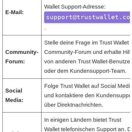
/
Wallet Support-Adresse:
E-Mail:
L
support@trustwallet.co
i
.
n
Stelle deine Frage im Trust Wallet
u
Community-
Community-Forum und erhalte Hilf
x
Forum:
von anderen Trust Wallet-Benutze
oder dem Kundensupport-Team.
H
Folge Trust Wallet auf Social Medi
Social
und kontaktiere den Kundensuppo
e
Media:
über Direktnachrichten.
x
F
In einigen Ländern bietet Trust
Wallet telefonischen Support an. D
a