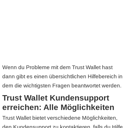
C
o
m
p
u
Wenn du Probleme mit dem Trust Wallet hast
t
dann gibt es einen übersichtlichen Hilfebereich in
dem die wichtigsten Fragen beantwortet werden.
e
Trust Wallet Kundensupport
r
erreichen: Alle Möglichkeiten
Trust Wallet bietet verschiedene Möglichkeiten,
C
den Kundensupport zu kontaktieren, falls du Hilfe