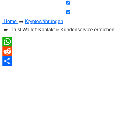
s
Home
➡️
Kryptowährungen
➡️ Trust Wallet: Kontakt & Kundenservice erreichen
S
h
WhatsApp
o
Reddit
r
Teilen
t
c
u
t
s