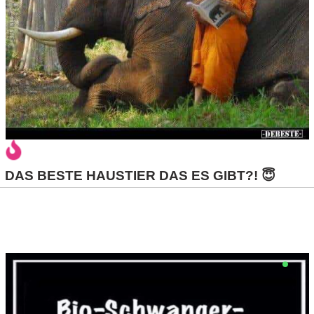
/
L
i
n
u
x
DAS BESTE HAUSTIER DAS ES GIBT?! 😇
H
e
x
F
a