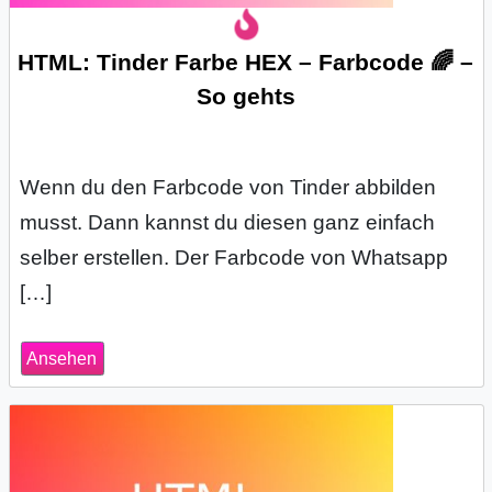
s
HTML: Tinder Farbe HEX – Farbcode 🌈 –
So gehts
S
h
Wenn du den Farbcode von Tinder abbilden
o
musst. Dann kannst du diesen ganz einfach
r
selber erstellen. Der Farbcode von Whatsapp
[…]
t
c
Ansehen
u
t
s