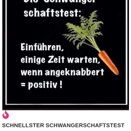
r
b
c
o
d
e
SCHNELLSTER SCHWANGERSCHAFTSTEST