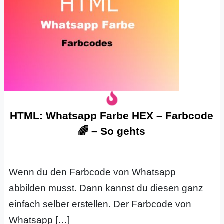
C
o
m
p
u
HTML: Whatsapp Farbe HEX – Farbcode
🌈 – So gehts
t
e
r
Wenn du den Farbcode von Whatsapp
abbilden musst. Dann kannst du diesen ganz
einfach selber erstellen. Der Farbcode von
C
Whatsapp […]