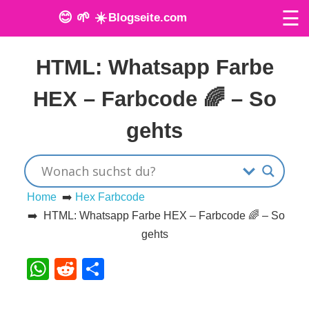
☰
😊 🌱 ☀️
Blogseite.com
Veröffentlicht am: 27. Juni 2022
O
HTML: Whatsapp Farbe
n
HEX – Farbcode 🌈 – So
l
gehts
i
n
e
Home
➡️
Hex Farbcode
➡️ HTML: Whatsapp Farbe HEX – Farbcode 🌈 – So
T
gehts
o
WhatsApp
Reddit
Teilen
o
l