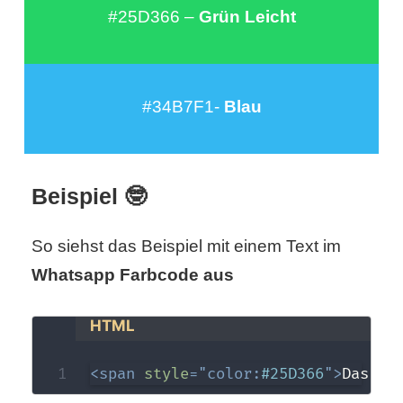
/
#25D366 –
Grün Leicht
L
i
#34B7F1-
Blau
n
u
x
Beispiel 🤓
So siehst das Beispiel mit einem Text im
H
Whatsapp Farbcode aus
e
HTML
x
F
<
span
style
=
"
color
:
#25D366
"
>
Das is
a