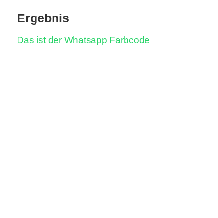
Ergebnis
r
b
Das ist der Whatsapp Farbcode
c
o
d
e