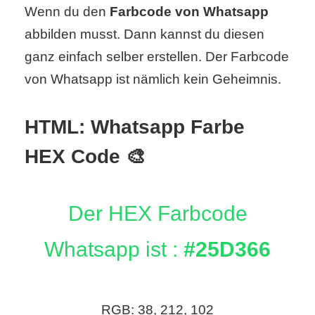
Wenn du den
Farbcode von Whatsapp
abbilden musst. Dann kannst du diesen
C
ganz einfach selber erstellen. Der Farbcode
o
von Whatsapp ist nämlich kein Geheimnis.
m
HTML: Whatsapp Farbe
p
HEX Code 🎨
u
t
Der HEX Farbcode
e
r
Whatsapp ist :
#25D366
C
RGB: 38, 212, 102