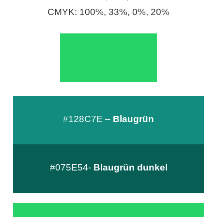
S
CMYK: 100%, 33%, 0%, 20%
S
Wordpress
U
#128C7E –
Blaugrün
b
u
n
#075E54-
Blaugrün dunkel
t
u